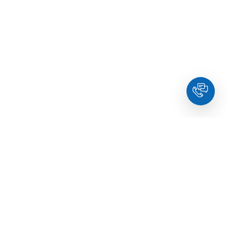
Контакти
логія
info@holdyou.net
едінкова терапія