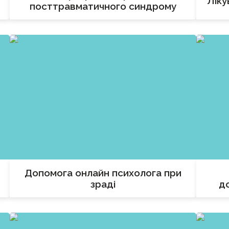
Ліку
посттравматичного синдрому
Допомога онлайн психолога при
зраді
д