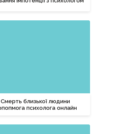
вання імпотенції з психологом
Смерть близької людини
опопмога психолога онлайн