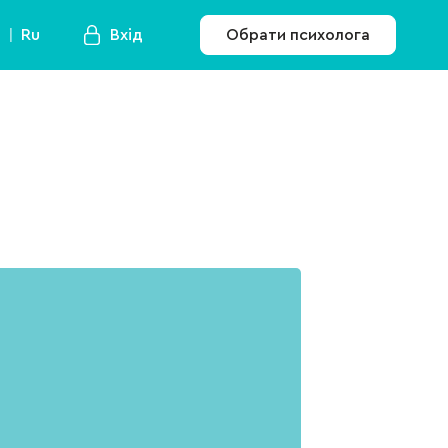
a
Ru
Вхід
Обрати психолога