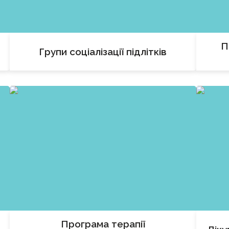
П
Групи соціалізації підлітків
Програма терапії