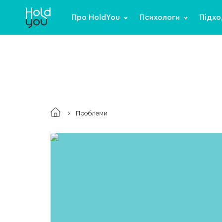
Про HoldYou
Психологи
Підхо
Проблеми