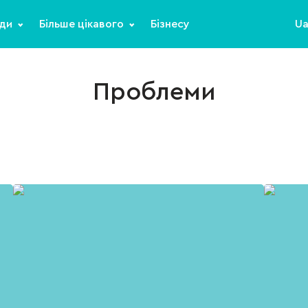
ди
Більше цікавого
Бізнесу
U
Проблеми