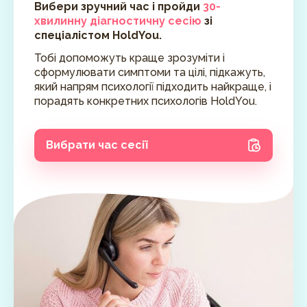
Вибери зручний час і пройди
30-
хвилинну діагностичну сесію
зі
спеціалістом HoldYou.
Тобі допоможуть краще зрозуміти і
сформулювати симптоми та цілі, підкажуть,
який напрям психології підходить найкраще, і
порадять конкретних психологів HoldYou.
Вибрати час сесії