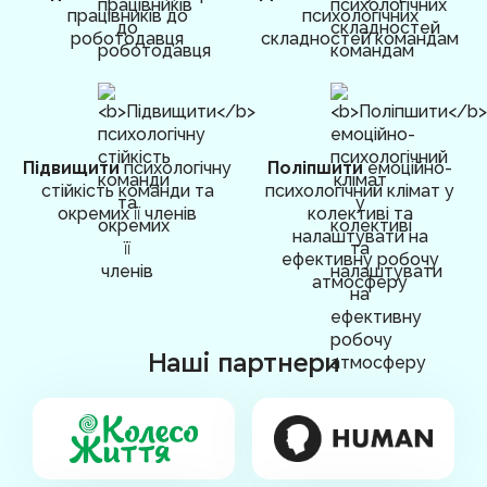
працівників до
психологічних
роботодавця
складностей командам
Підвищити
психологічну
Поліпшити
емоційно-
стійкість команди та
психологічний клімат у
окремих її членів
колективі та
налаштувати на
ефективну робочу
атмосферу
Наші партнери