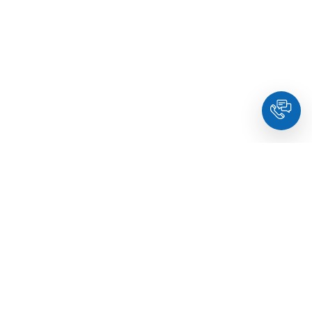
HoldYou
- Підберіть психолога онлайн та заплануйте
зуcтріч у комфортний час. Кваліфіковані спеціалісти та
терапевти з освітою.
© Holdyou,
всі права захищені
,
2026