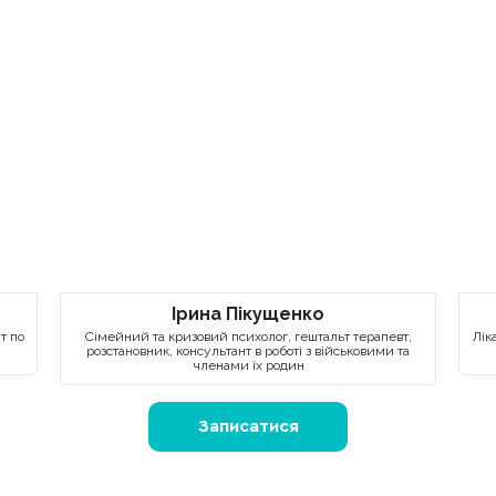
Ірина Пікущенко
т по
Сімейний та кризовий психолог, гештальт терапевт,
Лік
розстановник, консультант в роботі з військовими та
членами їх родин
Записатися