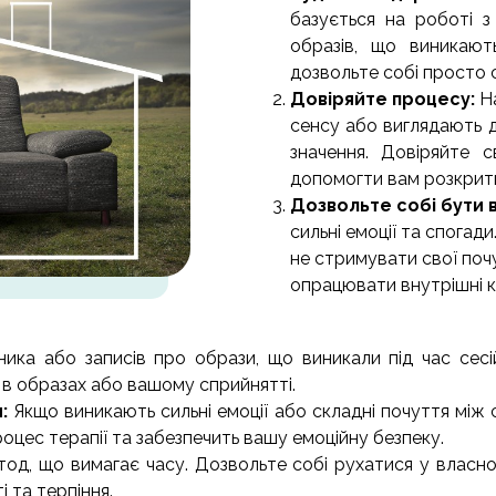
базується на роботі 
образів, що виникают
дозвольте собі просто с
Довіряйте процесу:
Н
сенсу або виглядають д
значення. Довіряйте 
допомогти вам розкрити
Дозвольте собі бути 
сильні емоції та спогад
не стримувати свої поч
опрацювати внутрішні 
ика або записів про образи, що виникали під час се
и в образах або вашому сприйнятті.
м:
Якщо виникають сильні емоції або складні почуття між 
оцес терапії та забезпечить вашу емоційну безпеку.
д, що вимагає часу. Дозвольте собі рухатися у власном
 та терпіння.