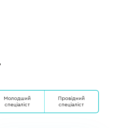
г
Молодший
Провідний
спеціаліст
спеціаліст