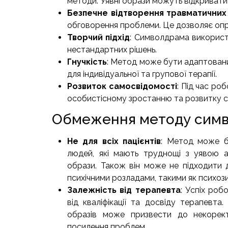
методи. Уявні образи можуть відкривати 
Безпечне відтворення травматични
обговорення проблеми. Це дозволяє опра
Творчий підхід
: Символдрама використо
нестандартних рішень.
Гнучкість
: Метод може бути адаптований
для індивідуальної та групової терапії.
Розвиток самосвідомості
: Під час ро
особистісному зростанню та розвитку с
Обмеження методу сим
Не для всіх пацієнтів
: Метод може б
людей, які мають труднощі з уявою аб
образи. Також він може не підходити д
психічними розладами, такими як психози
Залежність від терапевта
: Успіх роб
від кваліфікації та досвіду терапевта.
образів може призвести до некорект
посилення проблем.