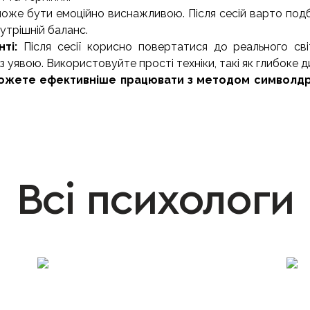
оже бути емоційно виснажливою. Після сесій варто подб
утрішній баланс.
нті:
Після сесії корисно повертатися до реального с
з уявою. Використовуйте прості техніки, такі як глибоке д
ожете ефективніше працювати з методом символдр
Всі психологи