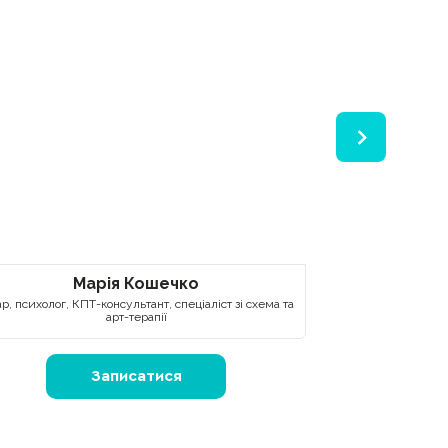
Марія Кошечко
Анд
ар, психолог, КПТ-консультант, спеціаліст зі схема та
Пс
арт-терапії
Записатися