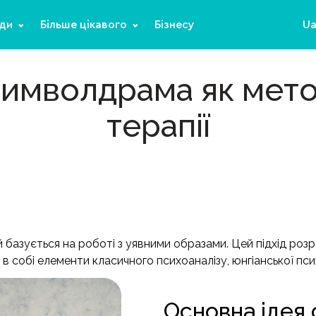
ди
Більше цікавого
Бізнесу
U
имволдрама як мет
терапії
й базується на роботі з уявними образами. Цей підхід роз
 собі елементи класичного психоаналізу, юнгіанської психо
Основна ідея