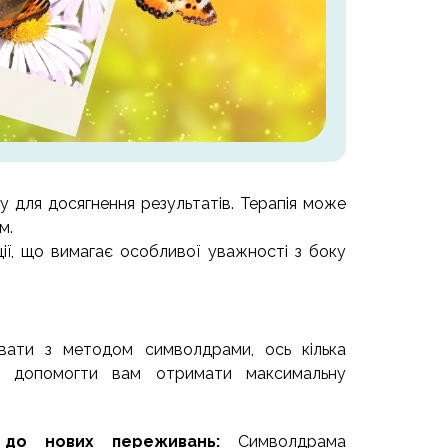
су для досягнення результатів. Терапія може
м.
ії, що вимагає особливої уважності з боку
ати з методом символдрами, ось кілька
ть допомогти вам отримати максимальну
и до нових переживань:
Символдрама