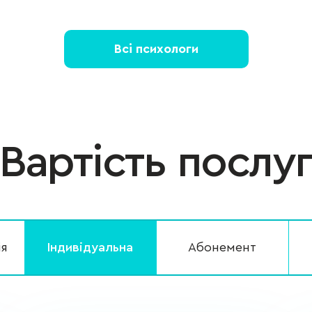
Всі психологи
Вартість послу
ія
Індивідуальна
Абонемент