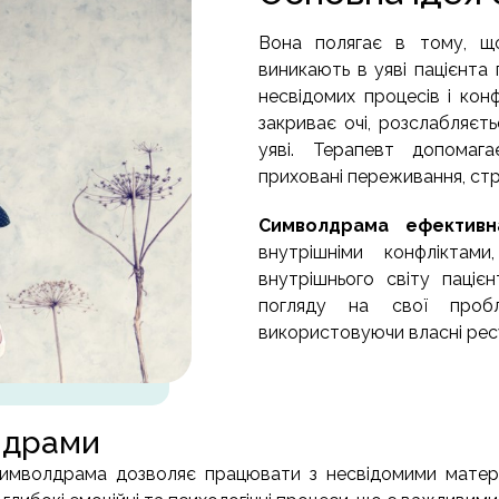
Вона полягає в тому, що
виникають в уяві пацієнта
несвідомих процесів і конф
закриває очі, розслабляєть
уяві. Терапевт допомага
приховані переживання, ст
Символдрама ефективн
внутрішніми конфліктам
внутрішнього світу паціє
погляду на свої проб
використовуючи власні рес
лдрами
Символдрама дозволяє працювати з несвідомими матері