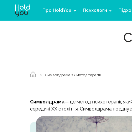
Про HoldYou
Психологи
Підхо
С
Символдрама як метод терапії
Символдрама
— це метод психотерапії, яки
середині ХХ століття. Символдрама поєднує в