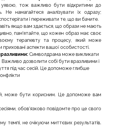
з уявою, тож важливо бути відкритими до
ь. Не намагайтеся аналізувати їх одразу;
постерігати і переживати те, що ви бачите.
авіть якщо вам здається, що образи не мають
ивно, пам’ятайте, що кожен образ має своє
своєму терапевту та процесу, який може
 приховані аспекти вашої особистості.
вразливими:
Символдрама може викликати
и. Важливо дозволити собі бути вразливими і
уття під час сесій. Це допоможе глибше
конфлікти
сій, може бути корисним. Це допоможе вам
сесіями, обов’язково повідомте про це свого
у темпі, не очікуючи миттєвих результатів.