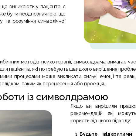
 що виникають у пацієнта, є
оже бути неоднозначною, що
у та розуміння символічної
глибинних методів психотерапії, символдрама вимагає ча
для пацієнтів, які потребують швидкого вирішення пробле
омими процесами може викликати сильні емоції та реакц
слідкам, таким як перенесення або проекція.
роботи із символдрамою
Якщо ви вирішили працюв
рекомендацій, які можу
користь від цього підходу:
Будьте відкритим