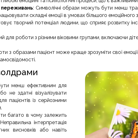
глибокі емоційні та психологічні процеси, що є важливим
х переживань
: Символічні образи можуть бути менш тра
цьовувати складні емоції в умовах більшого емоційного з
вує творчий потенціал людини, що сприяє розвитку інса
 для роботи з різними віковими групами, включаючи дітей,
боти з образами пацієнт може краще зрозуміти свої емоції
амосвідомості.
волдрами
ути менш ефективним для
о не здатні візуалізувати
ля пацієнтів із серйозними
.
оти багато в чому залежить
 Неправильна інтерпретація
них висновків або навіть