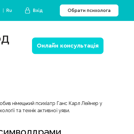
a
Ru
Вхід
Обрати психолога
од
Онлайн консультація
робив німецький психіатр Ганс Карл Лейнер у
логії та технік активної уяви.
 символдрами