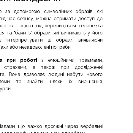
 за допомогою символічних образів, які
 під час сеансу, можна отримати доступ до
ліктів. Пацієнт під керівництвом терапевта
ся та "бачить" образи, які виникають у його
є інтерпретувати ці образи, виявляючи
рахи або незадоволені потреби.
а при роботі
з емоційними травмами,
и, страхами, а також при дослідженні
нта. Вона дозволяє людині набути нового
леми та знайти шляхи їх вирішення,
урси.
алами, що важко досяжні через вербальні