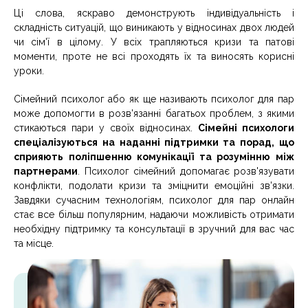
Ці слова, яскраво демонструють індивідуальність і
складність ситуацій, що виникають у відносинах двох людей
чи сім'ї в цілому. У всіх трапляються кризи та патові
моменти, проте не всі проходять їх та виносять корисні
уроки.
Сімейний психолог або як ще називають психолог для пар
може допомогти в розв'язанні багатьох проблем, з якими
стикаються пари у своїх відносинах.
Сімейні психологи
спеціалізуються на наданні підтримки та порад, що
сприяють поліпшенню комунікації та розумінню між
партнерами
. Психолог сімейний допомагає розв'язувати
конфлікти, подолати кризи та зміцнити емоційні зв'язки.
Завдяки сучасним технологіям, психолог для пар онлайн
стає все більш популярним, надаючи можливість отримати
необхідну підтримку та консультації в зручний для вас час
та місце.