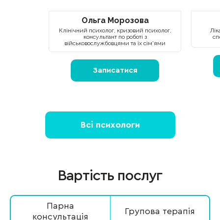
Ольга Морозова
Клінічний психолог, кризовий психолог,
Лік
консультант по роботі з
сп
військовослужбовцями та їх сім'ями
Записатися
Всі психологи
Вартість послуг
Парна
Групова терапія
консультація