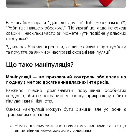
Вам знайомі фрази “Їдеш до друзів? Тобі мене замало?”,
“Роби так, інакше я ображусь”, “Не вдягай це, якщо не хочеш
сварки” і наскільки часто ви можете чути подібне у власних
стосунках?
Здавалося б невинні репліки, які лише свідчать про турботу
та почуття, за якими ж насправді сховані маніпуляції.
Що таке маніпуляція?
Маніпуляції — це прихований контроль або вплив на
людину з метою досягнення власних інтересів.
Важливо вчасно розпізнавати порушення особистих
кордонів, аби не потрапити у пастку, прикрашену нібито
піклуванням й ніжністю.
Ознаки маніпуляції можуть бути різними, але усі вони є
тривожним сигналом:
Намагання змусити вас почуватися винними за те, що
ви не відповідаєте чужим очікуванням.