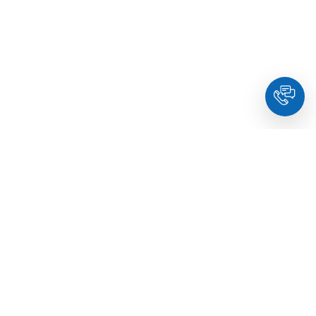
HoldYou
- Підберіть психолога онлайн та заплануйте
зуcтріч у комфортний час. Кваліфіковані спеціалісти та
терапевти з освітою.
© Holdyou,
всі права захищені
,
2026