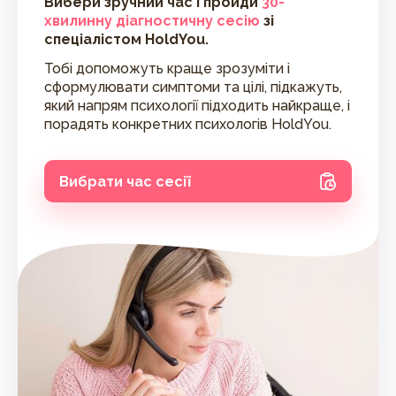
Вибери зручний час і пройди
30-
хвилинну діагностичну сесію
зі
спеціалістом HoldYou.
Тобі допоможуть краще зрозуміти і
сформулювати симптоми та цілі, підкажуть,
який напрям психології підходить найкраще, і
порадять конкретних психологів HoldYou.
Вибрати час сесії