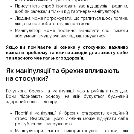
Присутність спроб ізолювати вас від друзів і родини,
щоб ви залежали тільки від партнера-маніпулятора
Людина може погрожувати, що трапиться щось погане,
якщо ви не зробите так, як вона хоче.
Маніпулятор може постійно змінювати свої вимоги
або умови, змушуючи вас підлаштовуватися.
Якщо ви помічаєте ці ознаки у стосунках, важливо
визнати проблему та вжити заходів для захисту себе
та власного ментального здоров’я.
Як маніпуляції та брехня впливають
на стосунки?
Регулярна брехня та маніпуляції мають руйнівні наслідки.
Вони підривають основу, на якій будується будь-який
здоровий союз — довіру.
Постійні маніпуляції й брехня створюють емоційний
стрес. Внаслідок цього людина може відчувати себе
розгубленою і напруженою.
Маніпулятори часто використовують техніки, які