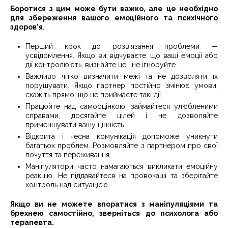
Боротися з цим може бути важко, але це необхідно
для збереження вашого емоційного та психічного
здоров’я.
Перший крок до розв'язання проблеми —
усвідомлення. Якщо ви відчуваєте, що ваші емоції або
дії контролюють, визнайте це і не ігноруйте.
Важливо чітко визначити межі та не дозволяти їх
порушувати. Якщо партнер постійно змінює умови,
скажіть прямо, що не приймаєте такі дії.
Працюйте над самооцінкою, займайтеся улюбленими
справами, досягайте цілей і не дозволяйте
применшувати вашу цінність.
Відкрита і чесна комунікація допоможе уникнути
багатьох проблем. Розмовляйте з партнером про свої
почуття та переживання.
Маніпулятори часто намагаються викликати емоційну
реакцію. Не піддавайтеся на провокації та зберігайте
контроль над ситуацією.
Якщо ви не можете впоратися з маніпуляціями та
брехнею самостійно, зверніться до психолога або
терапевта.