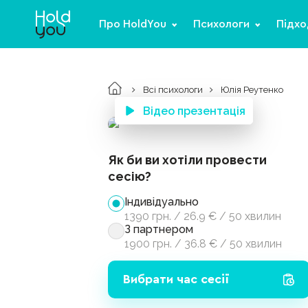
Про HoldYou
Психологи
Підхо
Всі психологи
Юлія Реутенко
Відео презентація
Як би ви хотіли провести
сесію?
Індивідуально
1390
грн.
/
26.9
€
/
50 хвилин
З партнером
1900
грн.
/
36.8
€
/
50 хвилин
Вибрати час сесії