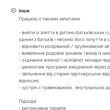
Інше
Працюю з такими запитами:
- вийти із злиття в дитячо-батьківських с
одним з батьків і несемо його почуття в с
- відновити розірваний / зруйнований зв'
- виявлення родових динамік і вихід із них
- з'єднання жіночої і чоловічої монади че
- демонтаж програми знецінення через р
- звільнення від старих партнерських від
відносин;
- зустріч з травмованою , внутрішньою д
Підходи
- регресивна терапія;