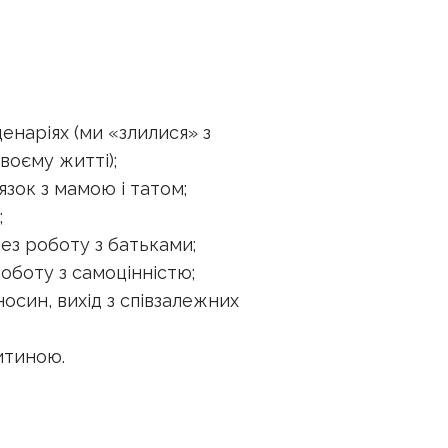
ценаріях (ми «злилися» з
воєму житті);
язок з мамою і татом;
;
рез роботу з батьками;
оботу з самоцінністю;
носин, вихід з співзалежних
итиною.