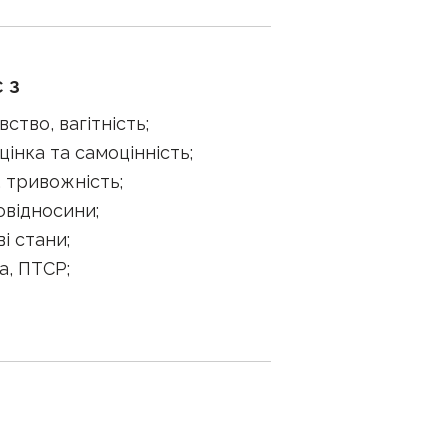
 з
вство, вагітність
;
цінка та самоцінність
;
я, тривожність
;
овідносини
;
ві стани
;
а, ПТСР
;