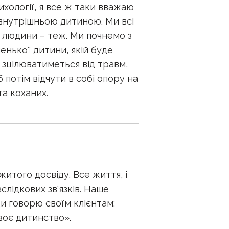
хології, я все ж таки вважаю
 внутрішньою дитиною. Ми всі
 людини – теж. Ми почнемо з
енької дитини, якій буде
– зцілюватиметься від травм,
 потім відчути в собі опору на
та коханих.
ежитого досвіду. Все життя, і
лідкових зв'язків. Наше
и говорю своїм клієнтам:
воє дитинство».