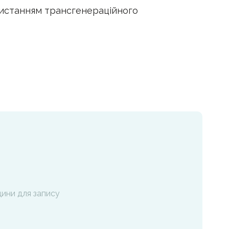
ристанням трансгенераційного
одини для запису