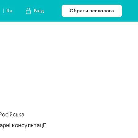
a
Ru
Вхід
Обрати психолога
Російська
рні консультації