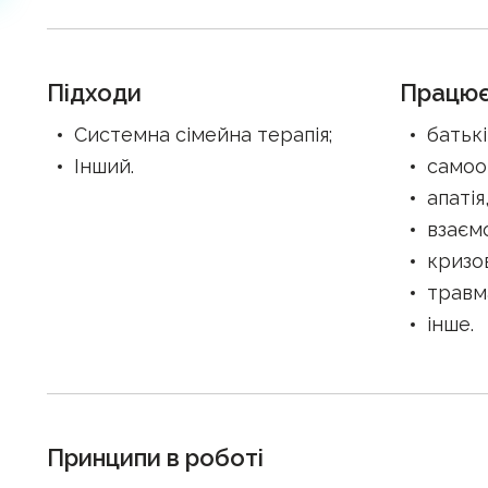
Підходи
Працює
Системна сімейна терапія
;
батькі
Інший
.
самоо
апаті
взаєм
кризо
травм
інше
.
Принципи в роботі