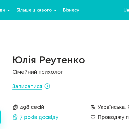
ди
Більше цікавого
Бізнесу
U
Юлія Реутенко
Сімейний психолог
Записатися
498 сесій
Українська, 
7 років
досвіду
Проводжу па