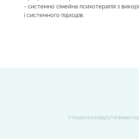
- системно сімейна психотерапія з вико
і системного підходів.
У психолога відсутні вільні г