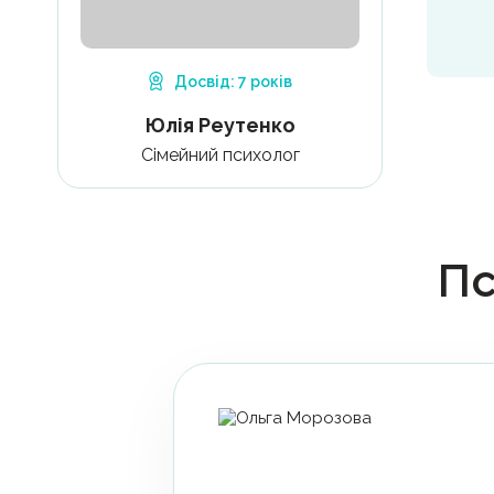
Досвід
:
7 років
Юлія Реутенко
Сімейний психолог
Пс