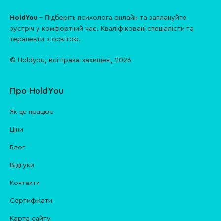
HoldYou
- Підберіть психолога онлайн та заплануйте
зуcтріч у комфортний час. Кваліфіковані спеціалісти та
терапевти з освітою.
© Holdyou,
всі права захищені
,
2026
Про HoldYou
Як це працює
Ціни
Блог
Відгуки
Контакти
Cертифікати
Карта сайту