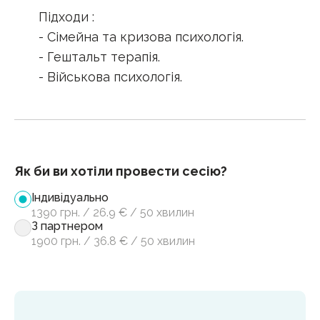
Підходи :
- Сімейна та кризова психологія.
- Гештальт терапія.
- Військова психологія.
Як би ви хотіли провести сесію?
Індивідуально
1390
грн.
/
26.9
€
/
50 хвилин
З партнером
1900
грн.
/
36.8
€
/
50 хвилин