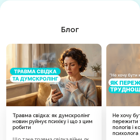
Блог
Травма свідка: як думскролінг
Не хочу бу
новин руйнує психіку і що з цим
пережити 
робити
пологів і 
психолога
Що таке травма свідка війни, як