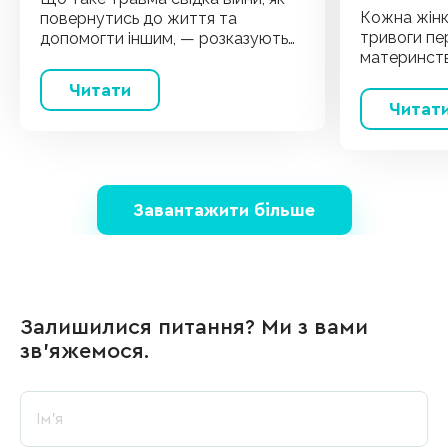
Кожна жінк
повернутись до життя та
тривоги пе
допомогти іншим, — розказують
материнств
психологи HoldYou.
труднощами
Читати
практикуюч
Читат
Пікущенко І
Завантажити більше
Залишилися питання? Ми з вами
зв’яжемося.