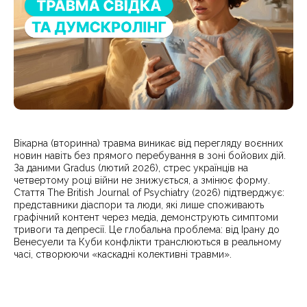
Вікарна (вторинна) травма виникає від перегляду воєнних
новин навіть без прямого перебування в зоні бойових дій.
За даними Gradus (лютий 2026), стрес українців на
четвертому році війни не знижується, а змінює форму.
Стаття The British Journal of Psychiatry (2026) підтверджує:
представники діаспори та люди, які лише споживають
графічний контент через медіа, демонструють симптоми
тривоги та депресії. Це глобальна проблема: від Ірану до
Венесуели та Куби конфлікти транслюються в реальному
часі, створюючи «каскадні колективні травми».