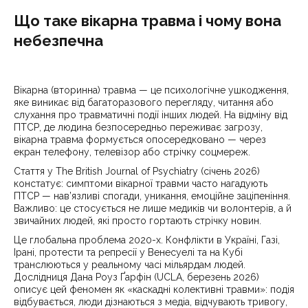
Що таке вікарна травма і чому вона
небезпечна
Вікарна (вторинна) травма — це психологічне ушкодження,
яке виникає від багаторазового перегляду, читання або
слухання про травматичні події інших людей. На відміну від
ПТСР, де людина безпосередньо переживає загрозу,
вікарна травма формується опосередковано — через
екран телефону, телевізор або стрічку соцмереж.
Стаття у The British Journal of Psychiatry (січень 2026)
констатує: симптоми вікарної травми часто нагадують
ПТСР — нав’язливі спогади, уникання, емоційне заціпеніння.
Важливо: це стосується не лише медиків чи волонтерів, а й
звичайних людей, які просто гортають стрічку новин.
Це глобальна проблема 2020-х. Конфлікти в Україні, Газі,
Ірані, протести та репресії у Венесуелі та на Кубі
транслюються у реальному часі мільярдам людей.
Дослідниця Дана Роуз Ґарфін (UCLA, березень 2026)
описує цей феномен як «каскадні колективні травми»: подія
відбувається, люди дізнаються з медіа, відчувають тривогу,