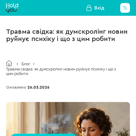
Вхід
Травма свідка: як думскролінг новин
руйнує психіку і що з цим робити
Блог
Травма свідка: як думскролінг новин руйнує психіку і що з
цим робити
Оновлено
26.03.2026