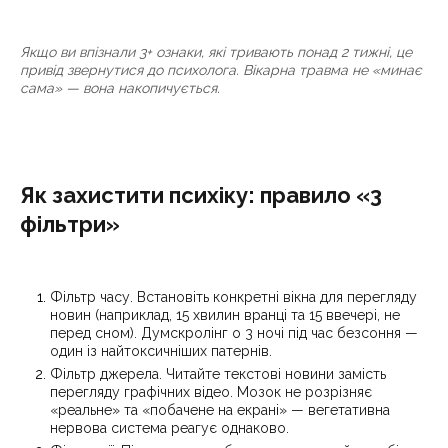
Якщо ви впізнали 3+ ознаки, які тривають понад 2 тижні, це
привід звернутися до психолога. Вікарна травма не «минає
сама» — вона накопичується.
Як захистити психіку: правило «3
фільтри»
Фільтр часу. Встановіть конкретні вікна для перегляду
новин (наприклад, 15 хвилин вранці та 15 ввечері, не
перед сном). Думскролінг о 3 ночі під час безсоння —
один із найтоксичніших патернів.
Фільтр джерела. Читайте текстові новини замість
перегляду графічних відео. Мозок не розрізняє
«реальне» та «побачене на екрані» — вегетативна
нервова система реагує однаково.