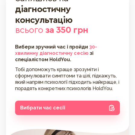
діагностичну
консультацію
всього
за 350 грн
Вибери зручний час і пройди
30-
хвилинну діагностичну сесію
зі
спеціалістом HoldYou.
Тобі допоможуть краще зрозуміти і
сформулювати симптоми та цілі, підкажуть,
який напрям психології підходить найкраще, і
порадять конкретних психологів HoldYou.
Вибрати час сесії