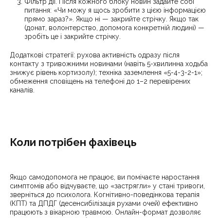
Фільтр дії. Після кожного блоку новин задайте собі
питання: «Чи можу я щось зробити з цією інформацією
прямо зараз?». Якщо ні — закрийте стрічку. Якщо так
(донат, волонтерство, допомога конкретній людині) —
зробіть це і закрийте стрічку.
Додаткові стратегії: рухова активність одразу після
контакту з тривожними новинами (навіть 5-хвилинна ходьба
знижує рівень кортизолу); техніка заземлення «5-4-3-2-1»;
обмеження сповіщень на телефоні до 1–2 перевірених
каналів.
Коли потрібен фахівець
Якщо самодопомога не працює, ви помічаєте наростання
симптомів або відчуваєте, що «застрягли» у стані тривоги,
зверніться до психолога. Когнітивно-поведінкова терапія
(КПТ) та ДПДГ (десенсибілізація рухами очей) ефективно
працюють з вікарною травмою. Онлайн-формат дозволяє