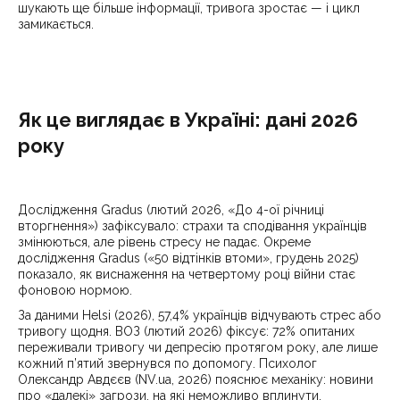
шукають ще більше інформації, тривога зростає — і цикл
замикається.
Як це виглядає в Україні: дані 2026
року
Дослідження Gradus (лютий 2026, «До 4-ої річниці
вторгнення») зафіксувало: страхи та сподівання українців
змінюються, але рівень стресу не падає. Окреме
дослідження Gradus («50 відтінків втоми», грудень 2025)
показало, як виснаження на четвертому році війни стає
фоновою нормою.
За даними Helsi (2026), 57,4% українців відчувають стрес або
тривогу щодня. ВОЗ (лютий 2026) фіксує: 72% опитаних
переживали тривогу чи депресію протягом року, але лише
кожний п’ятий звернувся по допомогу. Психолог
Олександр Авдєєв (NV.ua, 2026) пояснює механіку: новини
про «далекі» загрози, на які неможливо вплинути,