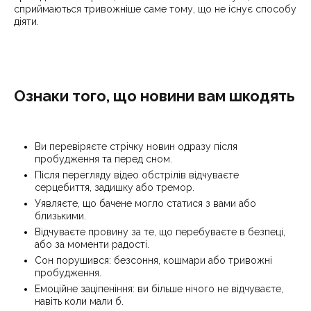
сприймаються тривожніше саме тому, що не існує способу
діяти.
Ознаки того, що новини вам шкодять
Ви перевіряєте стрічку новин одразу після
пробудження та перед сном.
Після перегляду відео обстрілів відчуваєте
серцебиття, задишку або тремор.
Уявляєте, що бачене могло статися з вами або
близькими.
Відчуваєте провину за те, що перебуваєте в безпеці,
або за моменти радості.
Сон порушився: безсоння, кошмари або тривожні
пробудження.
Емоційне заціпеніння: ви більше нічого не відчуваєте,
навіть коли мали б.