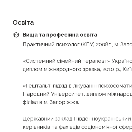
Освіта
Вища та професійна освіта
Практичний психолог (КПУ) 2008г., м. Зап
«Системний сімейний терапевт» Українс
диплом міжнародного зразка, 2010 р., Киї
«Гештальт-підхід в лікуванні психосомат
Народний Університет, диплом міжнародно
філіал в м. Запоріжжя.
Державний заклад Південноукраїнський
керівників та фахівців соціономічної сф