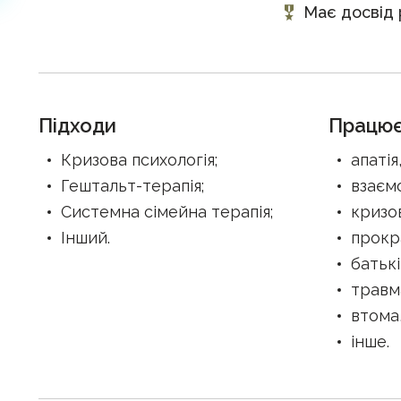
Має досвід 
Підходи
Працює
Кризова психологія
;
апаті
Гештальт-терапія
;
взаєм
Системна сімейна терапія
;
кризо
Інший
.
прокр
батькі
травм
втома
інше
.