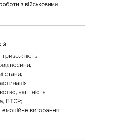
роботи з військовими
 з
я, тривожність
;
овідносини
;
ві стани
;
астинація
;
вство, вагітність
;
а, ПТСР
;
, емоційне вигорання
;