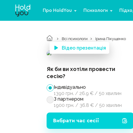
Про HoldYou
Психологи
Підхо
Всі психологи
Ірина Пікущенко
Відео презентація
Як би ви хотіли провести
сесію?
Індивідуально
1390
грн.
/
26.9
€
/
50 хвилин
З партнером
1900
грн.
/
36.8
€
/
50 хвилин
Вибрати час сесії