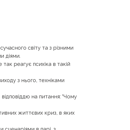
сучасного світу та з різними
и діями.
 так реагує психіка в такій
иходу з нього, техніками
 відповіддю на питання: "Чому
ивних життєвих криз, в яких
 сценаріями в парі, з