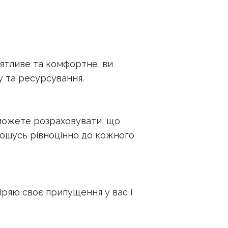
иятливе та комфортне, ви
у та ресурсування.
можете розраховувати, що
дношусь рівноцінно до кожного
іряю своє припущення у вас і