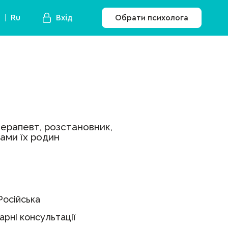
a
Ru
Вхід
Обрати психолога
терапевт, розстановник,
нами їх родин
Російська
рні консультації