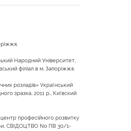
оріжжя.
ький Народний Університет,
вський філіал в м. Запоріжжя.
ичних розладів» Український
го зразка, 2011 р., Київский
 центр професійного розвитку
ери, CВІДОЦТВО No ПВ 30/1-