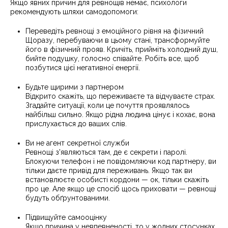
Якщо явних причин для ревнощів немає, психологи
рекомендують шляхи самодопомоги:
Переведіть ревнощі з емоційного рівня на фізичний
Щоразу, перебуваючи в цьому стані, трансформуйте
його в фізичний прояв. Кричіть, прийміть холодний душ,
бийте подушку, голосно співайте. Робіть все, щоб
позбутися цієї негативної енергії.
Будьте щирими з партнером
Відкрито скажіть, що переживаєте та відчуваєте страх.
Згадайте ситуації, коли це почуття проявлялось
найбільш сильно. Якщо рідна людина цінує і кохає, вона
прислухається до ваших слів.
Ви не агент секретної служби
Ревнощі з'являються там, де є секрети і паролі.
Блокуючи телефон і не повідомляючи код партнеру, ви
тільки даєте привід для переживань. Якщо так ви
встановлюєте особисті кордони — ок, тільки скажіть
про це. Але якщо це спосіб щось приховати — ревнощі
будуть обґрунтованими.
Підвищуйте самооцінку
Якщо причина у невпевненості, то у жодних стосунках