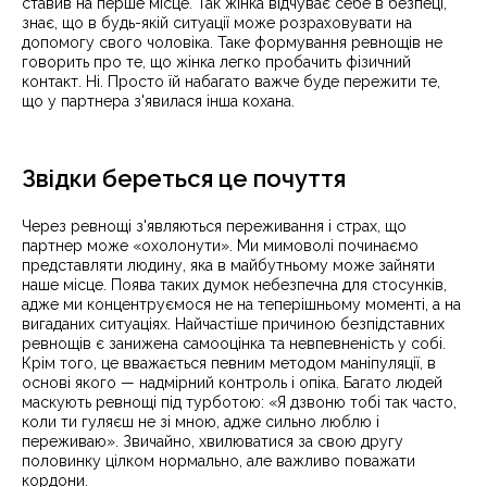
ставив на перше місце. Так жінка відчуває себе в безпеці,
знає, що в будь-якій ситуації може розраховувати на
допомогу свого чоловіка. Таке формування ревнощів не
говорить про те, що жінка легко пробачить фізичний
контакт. Ні. Просто їй набагато важче буде пережити те,
що у партнера з'явилася інша кохана.
Звідки береться це почуття
Через ревнощі з'являються переживання і страх, що
партнер може «охолонути». Ми мимоволі починаємо
представляти людину, яка в майбутньому може зайняти
наше місце. Поява таких думок небезпечна для стосунків,
адже ми концентруємося не на теперішньому моменті, а на
вигаданих ситуаціях. Найчастіше причиною безпідставних
ревнощів є занижена самооцінка та невпевненість у собі.
Крім того, це вважається певним методом маніпуляції, в
основі якого — надмірний контроль і опіка. Багато людей
маскують ревнощі під турботою: «Я дзвоню тобі так часто,
коли ти гуляєш не зі мною, адже сильно люблю і
переживаю». Звичайно, хвилюватися за свою другу
половинку цілком нормально, але важливо поважати
кордони.