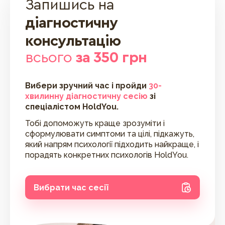
Запишись на
діагностичну
консультацію
всього
за 350 грн
Вибери зручний час і пройди
30-
хвилинну діагностичну сесію
зі
спеціалістом HoldYou.
Тобі допоможуть краще зрозуміти і
сформулювати симптоми та цілі, підкажуть,
який напрям психології підходить найкраще, і
порадять конкретних психологів HoldYou.
Вибрати час сесії