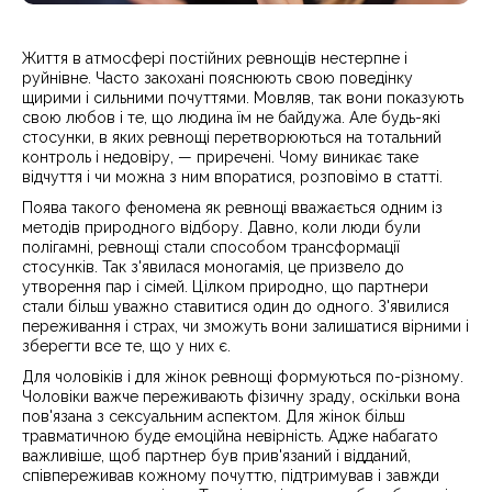
Життя в атмосфері постійних ревнощів нестерпне і
руйнівне. Часто закохані пояснюють свою поведінку
щирими і сильними почуттями. Мовляв, так вони показують
свою любов і те, що людина їм не байдужа. Але будь-які
стосунки, в яких ревнощі перетворюються на тотальний
контроль і недовіру, — приречені. Чому виникає таке
відчуття і чи можна з ним впоратися, розповімо в статті.
Поява такого феномена як ревнощі вважається одним із
методів природного відбору. Давно, коли люди були
полігамні, ревнощі стали способом трансформації
стосунків. Так з'явилася моногамія, це призвело до
утворення пар і сімей. Цілком природно, що партнери
стали більш уважно ставитися один до одного. З'явилися
переживання і страх, чи зможуть вони залишатися вірними і
зберегти все те, що у них є.
Для чоловіків і для жінок ревнощі формуються по-різному.
Чоловіки важче переживають фізичну зраду, оскільки вона
пов'язана з сексуальним аспектом. Для жінок більш
травматичною буде емоційна невірність. Адже набагато
важливіше, щоб партнер був прив'язаний і відданий,
співпереживав кожному почуттю, підтримував і завжди