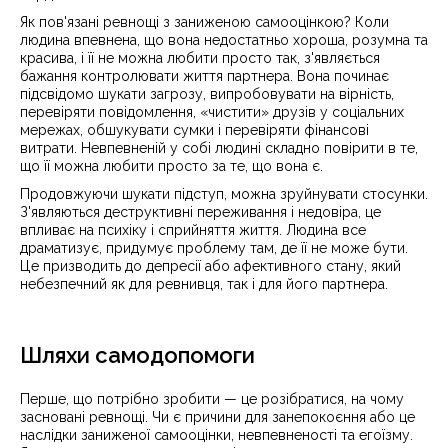
Як пов'язані ревнощі з заниженою самооцінкою? Коли
людина впевнена, що вона недостатньо хороша, розумна та
красива, і її не можна любити просто так, з'являється
бажання контролювати життя партнера. Вона починає
підсвідомо шукати загрозу, випробовувати на вірність,
перевіряти повідомлення, «чистити» друзів у соціальних
мережах, обшукувати сумки і перевіряти фінансові
витрати. Невпевненій у собі людині складно повірити в те,
що її можна любити просто за те, що вона є.
Продовжуючи шукати підступ, можна зруйнувати стосунки.
З'являються деструктивні переживання і недовіра, це
впливає на психіку і сприйняття життя. Людина все
драматизує, придумує проблему там, де її не може бути.
Це призводить до депресії або афективного стану, який
небезпечний як для ревнивця, так і для його партнера.
Шляхи самодопомоги
Перше, що потрібно зробити — це розібратися, на чому
засновані ревнощі. Чи є причини для занепокоєння або це
наслідки заниженої самооцінки, невпевненості та егоїзму.