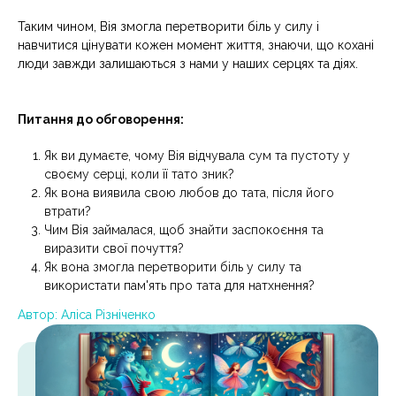
Таким чином, Вія змогла перетворити біль у силу і
навчитися цінувати кожен момент життя, знаючи, що кохані
люди завжди залишаються з нами у наших серцях та діях.
Питання до обговорення:
Як ви думаєте, чому Вія відчувала сум та пустоту у
своєму серці, коли її тато зник?
Як вона виявила свою любов до тата, після його
втрати?
Чим Вія займалася, щоб знайти заспокоєння та
виразити свої почуття?
Як вона змогла перетворити біль у силу та
використати пам'ять про тата для натхнення?
Автор: Аліса Різніченко