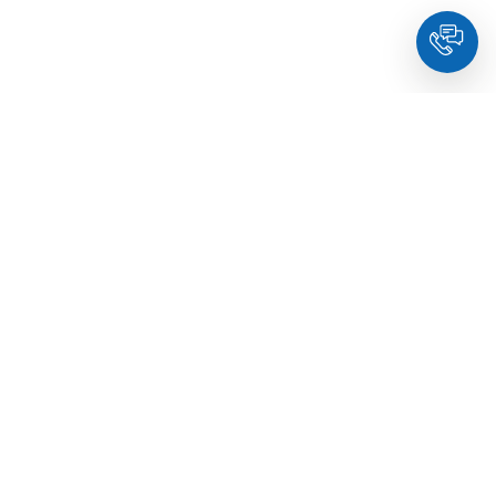
HoldYou
- Підберіть психолога онлайн та заплануйте
зуcтріч у комфортний час. Кваліфіковані спеціалісти та
терапевти з освітою.
© Holdyou,
всі права захищені
,
2026
Про HoldYou
Як це працює