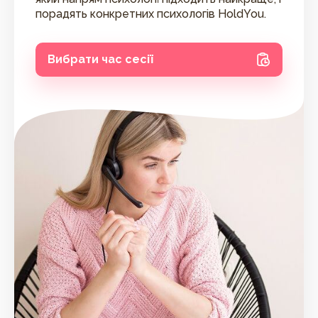
порадять конкретних психологів HoldYou.
Вибрати час сесії