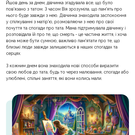
Йшов день за днем, дівчинка згадувала все, що було
пов'язано з татом. З часом Вія зрозуміла, що пам'ять про
нього буде завжди з нею. Дівчинка знаходила заспокоєння
у спілкуванні з матір'ю, розмовляючи з нею про свої
почуття та спогади про тата. Мама підтримувала дівчинку і
розповідала їй про те, що смерть - це частина життя, і хоча
вона може бути сумною, важливо пам'ятати про те, що
близькі люди завжди залишаються в наших спогадах та
серцях.
З кожним днем вона знаходила нові способи виразити
свою любов до тата, будь то через малювання, спогади або
улюблені, спільні заняття, які вони колись мали.