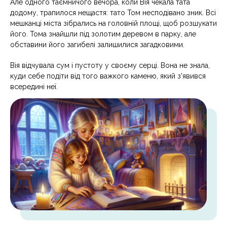
Але одного таємничого вечора, коли Вія чекала тата
додому, трапилося нещастя: тато Том несподівано зник. Всі
мешканці міста зібрались на головній площі, щоб розшукати
його. Тома знайшли під золотим деревом в парку, але
обставини його загибелі залишилися загадковими.
Вія відчувала сум і пустоту у своєму серці. Вона не знала,
куди себе подіти від того важкого каменю, який з'явився
всередині неї.