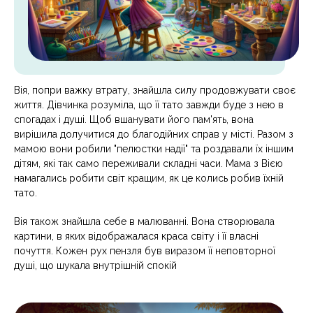
Вія, попри важку втрату, знайшла силу продовжувати своє
життя. Дівчинка розуміла, що її тато завжди буде з нею в
спогадах і душі. Щоб вшанувати його пам'ять, вона
вирішила долучитися до благодійних справ у місті. Разом з
мамою вони робили "пелюстки надії" та роздавали їх іншим
дітям, які так само переживали складні часи. Мама з Вією
намагались робити світ кращим, як це колись робив їхній
тато.
Вія також знайшла себе в малюванні. Вона створювала
картини, в яких відображалася краса світу і її власні
почуття. Кожен рух пензля був виразом її неповторної
душі, що шукала внутрішній спокій