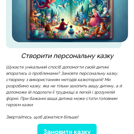
Створити персональну казку
Шукаєте унікальний спосіб допомогти своїй дитині
впоратись із проблемами? Замовте персональну казку,
створену з використанням методів казкотерапії! Ми
розробимо казку, яка не тільки захопить вашу дитину, а й
допоможе їй подолати її труднощі в легкій і зрозумілій
формі. При бажанні ваша дитина може стати головним
героєм казки.
Звертайтесь, щоб дізнатися більше!
Замовити казку