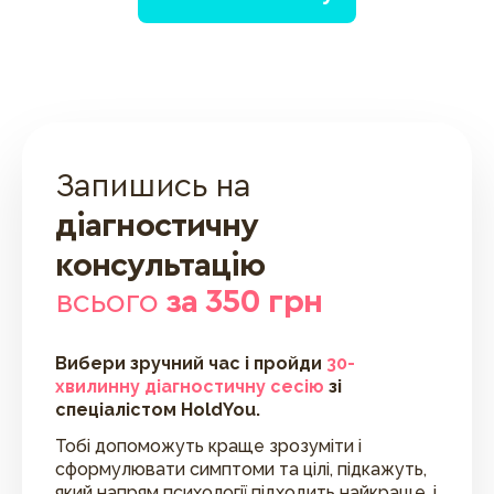
Запишись на
діагностичну
консультацію
всього
за 350 грн
Вибери зручний час і пройди
30-
хвилинну діагностичну сесію
зі
спеціалістом HoldYou.
Тобі допоможуть краще зрозуміти і
сформулювати симптоми та цілі, підкажуть,
який напрям психології підходить найкраще, і