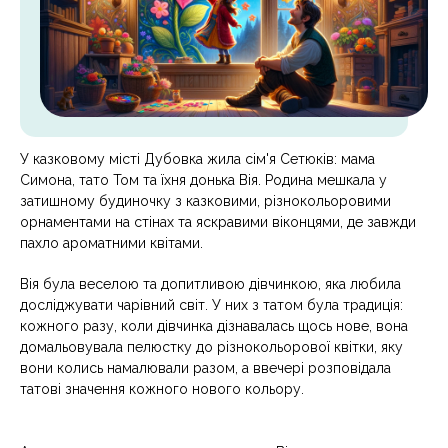
У казковому місті Дубовка жила сім'я Сетюків: мама
Симона, тато Том та їхня донька Вія. Родина мешкала у
затишному будиночку з казковими, різнокольоровими
орнаментами на стінах та яскравими віконцями, де завжди
пахло ароматними квітами.
Вія була веселою та допитливою дівчинкою, яка любила
досліджувати чарівний світ. У них з татом була традиція:
кожного разу, коли дівчинка дізнавалась щось нове, вона
домальовувала пелюстку до різнокольорової квітки, яку
вони колись намалювали разом, а ввечері розповідала
татові значення кожного нового кольору.