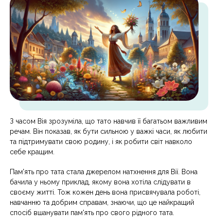
З часом Вія зрозуміла, що тато навчив її багатьом важливим
речам. Він показав, як бути сильною у важкі часи, як любити
та підтримувати свою родину, і як робити світ навколо
себе кращим.
Пам'ять про тата стала джерелом натхнення для Вії. Вона
бачила у ньому приклад, якому вона хотіла слідувати в
своєму житті. Тож кожен день вона присвячувала роботі,
навчанню та добрим справам, знаючи, що це найкращий
спосіб вшанувати пам'ять про свого рідного тата.