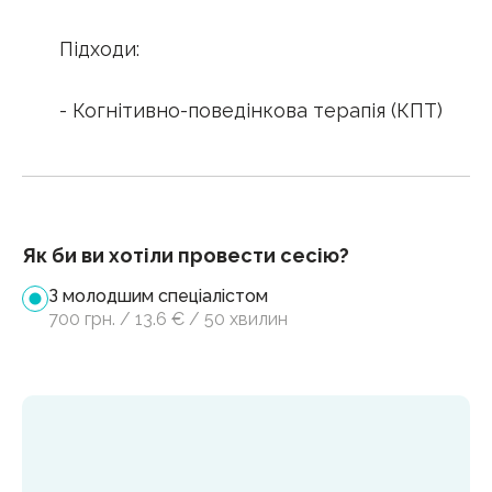
Підходи:
- Когнітивно-поведінкова терапія (КПТ)
Як би ви хотіли провести сесію?
З молодшим спеціалістом
700
грн.
/
13.6
€
/
50 хвилин