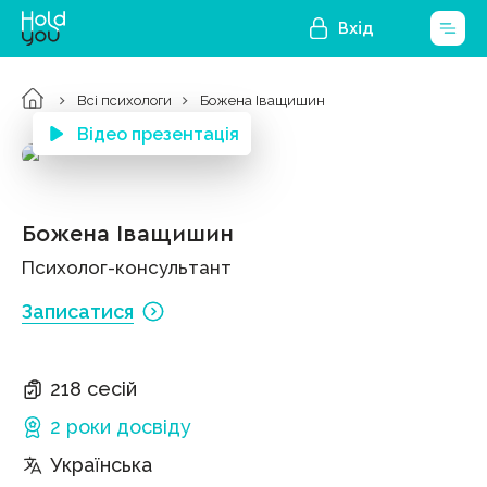
Вхід
Всі психологи
Божена Іващишин
Відео презентація
Божена Іващишин
Психолог-консультант
Записатися
218 сесій
2 роки
досвіду
Українська