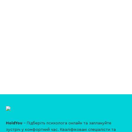
HoldYou
- Підберіть психолога онлайн та заплануйте
зуcтріч у комфортний час. Кваліфіковані спеціалісти та