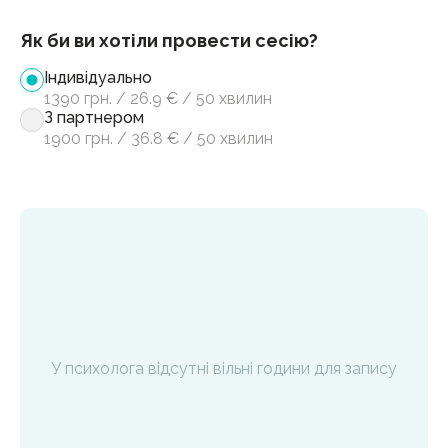
Як би ви хотіли провести сесію?
Індивідуально
1390
грн.
/
26.9
€
/
50 хвилин
З партнером
1900
грн.
/
36.8
€
/
50 хвилин
У психолога відсутні вільні години для запису