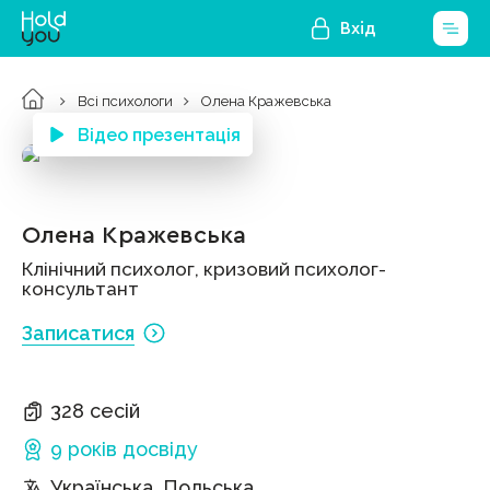
Вхід
Всі психологи
Олена Кражевська
Відео презентація
Олена Кражевська
Клінічний психолог, кризовий психолог-
консультант
Записатися
328 сесій
9 років
досвіду
Українська, Польська