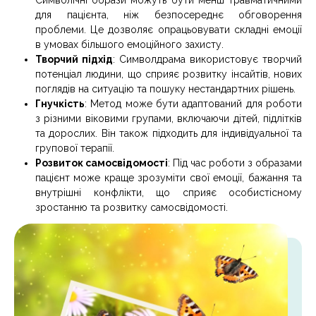
Символічні образи можуть бути менш травматичними
для пацієнта, ніж безпосереднє обговорення
проблеми. Це дозволяє опрацьовувати складні емоції
в умовах більшого емоційного захисту.
Творчий підхід
: Символдрама використовує творчий
потенціал людини, що сприяє розвитку інсайтів, нових
поглядів на ситуацію та пошуку нестандартних рішень.
Гнучкість
: Метод може бути адаптований для роботи
з різними віковими групами, включаючи дітей, підлітків
та дорослих. Він також підходить для індивідуальної та
групової терапії.
Розвиток самосвідомості
: Під час роботи з образами
пацієнт може краще зрозуміти свої емоції, бажання та
внутрішні конфлікти, що сприяє особистісному
зростанню та розвитку самосвідомості.