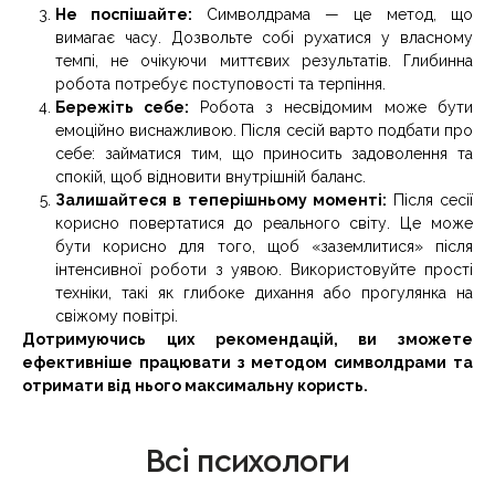
Не поспішайте:
Символдрама — це метод, що
вимагає часу. Дозвольте собі рухатися у власному
темпі, не очікуючи миттєвих результатів. Глибинна
робота потребує поступовості та терпіння.
Бережіть себе:
Робота з несвідомим може бути
емоційно виснажливою. Після сесій варто подбати про
себе: займатися тим, що приносить задоволення та
спокій, щоб відновити внутрішній баланс.
Залишайтеся в теперішньому моменті:
Після сесії
корисно повертатися до реального світу. Це може
бути корисно для того, щоб «заземлитися» після
інтенсивної роботи з уявою. Використовуйте прості
техніки, такі як глибоке дихання або прогулянка на
свіжому повітрі.
Дотримуючись цих рекомендацій, ви зможете
ефективніше працювати з методом символдрами та
отримати від нього максимальну користь.
Всі психологи