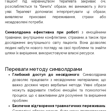
Пацієнт під керівництвом терапевта закриває очі,
розслабляється та "бачить" образи, які виникають у його
уяві. Терапевт допомагає інтерпретувати ці образи,
виявляючи приховані переживання, страхи або
незадоволені потреби.
Символдрама ефективна при роботі
з емоційними
травмами, внутрішніми конфліктами, страхами, а також при
дослідженні внутрішнього світу пацієнта. Вона дозволяє
людині набути нового погляду на свої проблеми та знайти
шляхи їх вирішення, використовуючи власні ресурси.
Переваги методу символдрами
Глибокий доступ до несвідомого
: Символдрама
дозволяє працювати з несвідомими матеріалами, що
важко досяжні через вербальні методи. Уявні образи
можуть відкривати глибокі емоційні та психологічні
процеси, що є важливими для розуміння та вирішення
проблем.
Безпечне відтворення травматичних переживань
: