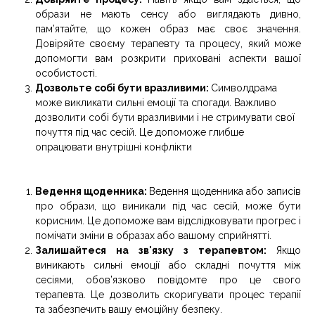
образи не мають сенсу або виглядають дивно,
пам’ятайте, що кожен образ має своє значення.
Довіряйте своєму терапевту та процесу, який може
допомогти вам розкрити приховані аспекти вашої
особистості.
Дозвольте собі бути вразливими:
Символдрама
може викликати сильні емоції та спогади. Важливо
дозволити собі бути вразливими і не стримувати свої
почуття під час сесій. Це допоможе глибше
опрацювати внутрішні конфлікти
Ведення щоденника:
Ведення щоденника або записів
про образи, що виникали під час сесій, може бути
корисним. Це допоможе вам відслідковувати прогрес і
помічати зміни в образах або вашому сприйнятті.
Залишайтеся на зв'язку з терапевтом:
Якщо
виникають сильні емоції або складні почуття між
сесіями, обов’язково повідомте про це свого
терапевта. Це дозволить скоригувати процес терапії
та забезпечить вашу емоційну безпеку.