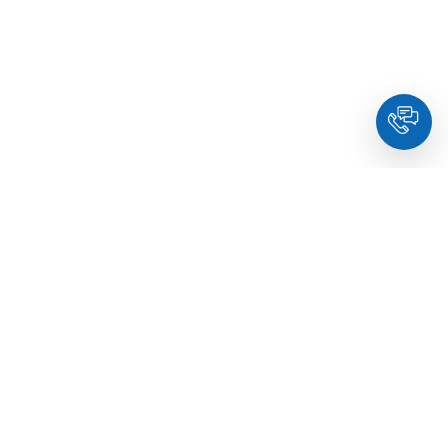
HoldYou
- Підберіть психолога онлайн та заплануйте
зуcтріч у комфортний час. Кваліфіковані спеціалісти та
терапевти з освітою.
© Holdyou,
всі права захищені
,
2026