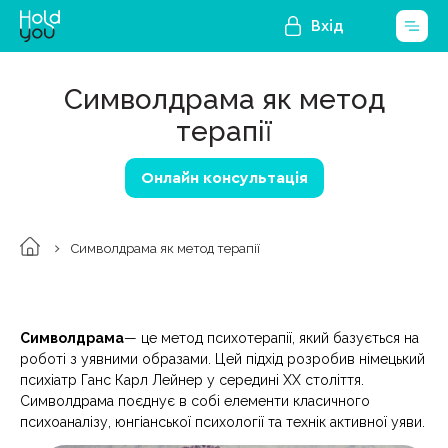
Вхід
Символдрама як метод
терапії
Онлайн консультація
Символдрама як метод терапії
Символдрама
— це метод психотерапії, який базується на
роботі з уявними образами. Цей підхід розробив німецький
психіатр Ганс Карл Лейнер у середині ХХ століття.
Символдрама поєднує в собі елементи класичного
психоаналізу, юнгіанської психології та технік активної уяви.