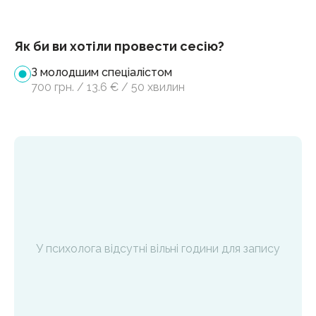
Як би ви хотіли провести сесію?
З молодшим спеціалістом
700
грн.
/
13.6
€
/
50 хвилин
У психолога відсутні вільні години для запису