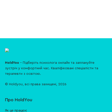
HoldYou
- Підберіть психолога онлайн та заплануйте
зуcтріч у комфортний час. Кваліфіковані спеціалісти та
терапевти з освітою.
© Holdyou,
всі права захищені
,
2026
Про HoldYou
Як це працює