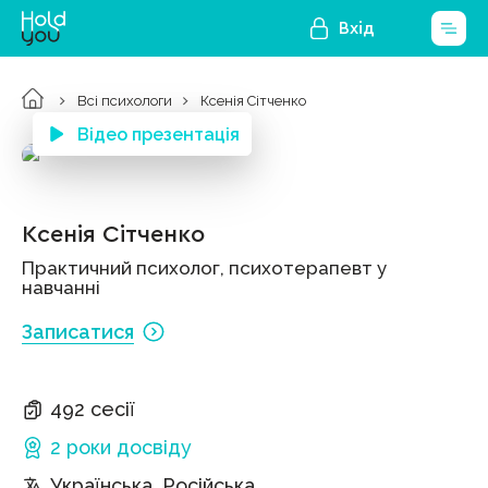
Вхід
Всі психологи
Ксенія Сітченко
Відео презентація
Ксенія Сітченко
Практичний психолог, психотерапевт у
навчанні
Записатися
492 сесії
2 роки
досвіду
Українська, Російська