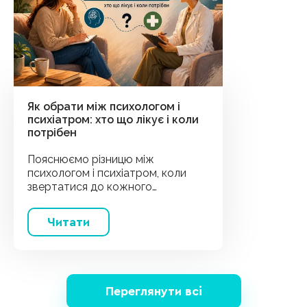
Як обрати між психологом і
психіатром: хто що лікує і коли
потрібен
Пояснюємо різницю між
психологом і психіатром, коли
звертатися до кожного
спеціаліста та чи можна
поєднувати лікування.
Читати
Переглянути всі