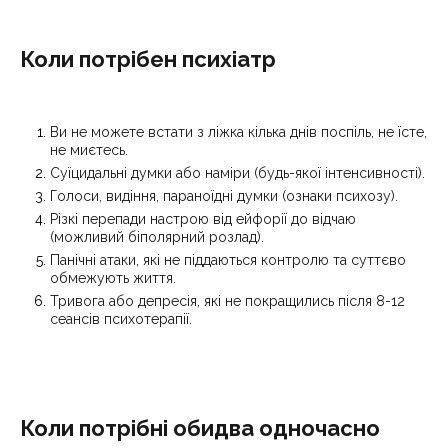
Коли потрібен психіатр
Ви не можете встати з ліжка кілька днів поспіль, не їсте,
не миєтесь.
Суїцидальні думки або наміри (будь-якої інтенсивності).
Голоси, видіння, параноїдні думки (ознаки психозу).
Різкі перепади настрою від ейфорії до відчаю
(можливий біполярний розлад).
Панічні атаки, які не піддаються контролю та суттєво
обмежують життя.
Тривога або депресія, які не покращились після 8-12
сеансів психотерапії.
Коли потрібні обидва одночасно