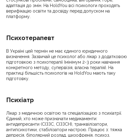
стосункові проблеми, самооцінка, вигорання, горе,
адаптація до змін. На HoldYou всі психологи проходять
верифікацію освіти та досвіду перед допуском на
платформу.
Психотерапевт
В Україні цей термін не має єдиного юридичного
визначення. Зазвичай це психолог або лікар з додатковою
підготовкою з психотерапії (мінімум 2-3 роки навчання
конкретного методу, супервізія, власна терапія). На
практиці більшість психологів на HoldYou мають таку
підготовку.
Психіатр
Лікар з медичною освітою та спеціалізацією з психіатрії.
Єдиний, хто може призначати медикаменти:
антидепресанти (СІЗЗС, СІЗЗСН), транквілізатори,
антипсихотики, стабілізатори настрою. Працює з: тяжка
депресія, біполярний розлад, шизофренія, психоз,