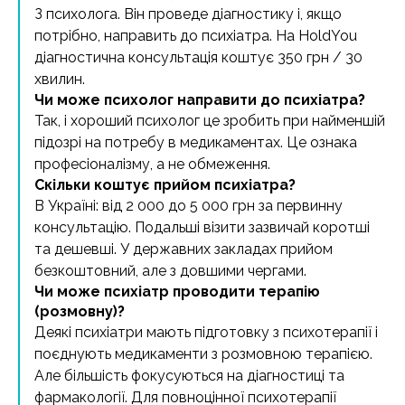
З психолога. Він проведе діагностику і, якщо
потрібно, направить до психіатра. На HoldYou
діагностична консультація коштує 350 грн / 30
хвилин.
Чи може психолог направити до психіатра?
Так, і хороший психолог це зробить при найменшій
підозрі на потребу в медикаментах. Це ознака
професіоналізму, а не обмеження.
Скільки коштує прийом психіатра?
В Україні: від 2 000 до 5 000 грн за первинну
консультацію. Подальші візити зазвичай коротші
та дешевші. У державних закладах прийом
безкоштовний, але з довшими чергами.
Чи може психіатр проводити терапію
(розмовну)?
Деякі психіатри мають підготовку з психотерапії і
поєднують медикаменти з розмовною терапією.
Але більшість фокусуються на діагностиці та
фармакології. Для повноцінної психотерапії