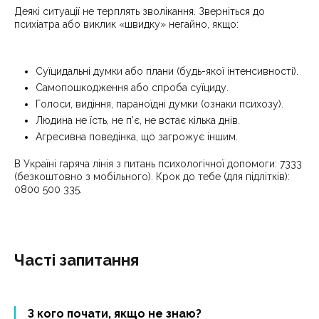
Деякі ситуації не терплять зволікання. Зверніться до
психіатра або виклик «швидку» негайно, якщо:
Суїцидальні думки або плани (будь-якої інтенсивності).
Самопошкодження або спроба суїциду.
Голоси, видіння, параноїдні думки (ознаки психозу).
Людина не їсть, не п’є, не встає кілька днів.
Агресивна поведінка, що загрожує іншим.
В Україні гаряча лінія з питань психологічної допомоги: 7333
(безкоштовно з мобільного). Крок до тебе (для підлітків):
0800 500 335.
Часті запитання
З кого почати, якщо не знаю?