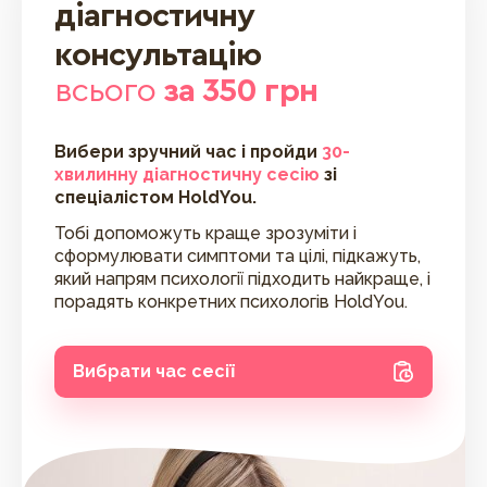
діагностичну
консультацію
всього
за 350 грн
Вибери зручний час і пройди
30-
хвилинну діагностичну сесію
зі
спеціалістом HoldYou.
Тобі допоможуть краще зрозуміти і
сформулювати симптоми та цілі, підкажуть,
який напрям психології підходить найкраще, і
порадять конкретних психологів HoldYou.
Вибрати час сесії