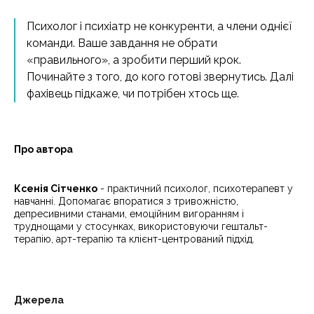
Психолог і психіатр не конкуренти, а члени однієї
команди. Ваше завдання не обрати
«правильного», а зробити перший крок.
Починайте з того, до кого готові звернутись. Далі
фахівець підкаже, чи потрібен хтось ще.
Про автора
Ксенія Сітченко
- практичний психолог, психотерапевт у
навчанні. Допомагає впоратися з тривожністю,
депресивними станами, емоційним вигоранням і
труднощами у стосунках, використовуючи гештальт-
терапію, арт-терапію та клієнт-центрований підхід.
Джерела