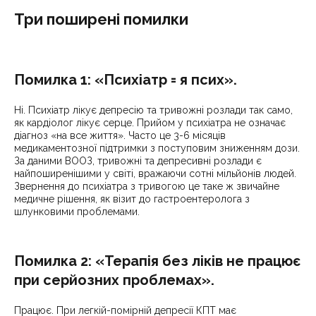
Три поширені помилки
Помилка 1: «Психіатр = я псих».
Ні. Психіатр лікує депресію та тривожні розлади так само,
як кардіолог лікує серце. Прийом у психіатра не означає
діагноз «на все життя». Часто це 3-6 місяців
медикаментозної підтримки з поступовим зниженням дози.
За даними ВООЗ, тривожні та депресивні розлади є
найпоширенішими у світі, вражаючи сотні мільйонів людей.
Звернення до психіатра з тривогою це таке ж звичайне
медичне рішення, як візит до гастроентеролога з
шлунковими проблемами.
Помилка 2: «Терапія без ліків не працює
при серйозних проблемах».
Працює. При легкій-помірній депресії КПТ має