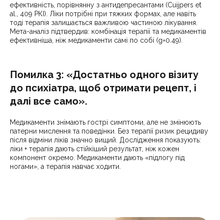
ефективність, порівнянну з антидепресантами (Cuijpers et
al., 409 РКІ). Ліки потрібні при тяжких формах, але навіть
тоді терапія залишається важливою частиною лікування.
Мета-аналіз підтвердив: комбінація терапії та медикаментів
ефективніша, ніж медикаменти самі по собі (g=0.49).
Помилка 3: «Достатньо одного візиту
до психіатра, щоб отримати рецепт, і
далі все само».
Медикаменти знімають гострі симптоми, але не змінюють
патерни мислення та поведінки. Без терапії ризик рецидиву
після відміни ліків значно вищий. Дослідження показують:
ліки + терапія дають стійкіший результат, ніж кожен
компонент окремо. Медикаменти дають «підлогу під
ногами», а терапія навчає ходити.