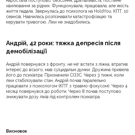
наростала поступово: безсоння, дратівливість, постійне
хвилювання за рідних. Функціонувала, працювала, але якість
життя падала. Звернулась до психолога на HoldYou. КПТ, 10
сеансів. Навчилась розпізнавати катастрофізацію та
керувати тривогою. Ліки не знадобились.
Андрій, 42 роки: тяжка депресія після
демобілізації
Андрій повернувся з фронту, не міг встати з ліжка, втратив
інтерес до всього, мав суїцидальні думки. Дружина привела
його до психіатра. Призначили СІЗЗС. Через 3 тижні, коли
ліки стабілізували стан, Андрій почав паралельно
працювати з психологом (КПТ з травмо-фокусом). Через 4
місяці повернувся до роботи. Через 8 почав поступово
знижувати дозу ліків під контролем психіатра.
Висновок