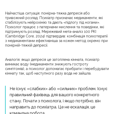
Найчастіша ситуація: помірна-тяжка депресія або
тривожний розлад. Психіатр призначає медикаменти, які
стабілізують нейрохімію та дають «підлогу під ногами».
Психолог працює з патернами мислення та поведінки, які
підтримують розлад. Мережевий мета-аналіз 100 РКІ
(Cambridge Core, 2024) підтвердив: комбінація психотерапії
з медикаментами ефективніша за кожен метод окремо при
помірній-тяжкій депресії.
Аналогія: якщо депресія це затоплена кімната, психіатр
вимикає воду (медикаменти знижують гостроту
симптомів), а психолог допомагає прибрати і перебудувати
кімнату так, щоб наступного разу вода не зайшла.
Не існує «слабких» або «сильних» проблем. Існує
правильний фахівець для вашого конкретного
стану. Почати з психолога, і якщо потрібно, він
направить до психіатра. Це не ескалація, це
командна робота.