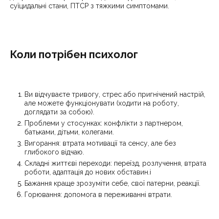
суїцидальні стани, ПТСР з тяжкими симптомами.
Коли потрібен психолог
Ви відчуваєте тривогу, стрес або пригнічений настрій,
але можете функціонувати (ходити на роботу,
доглядати за собою).
Проблеми у стосунках: конфлікти з партнером,
батьками, дітьми, колегами.
Вигорання: втрата мотивації та сенсу, але без
глибокого відчаю.
Складні життєві переходи: переїзд, розлучення, втрата
роботи, адаптація до нових обставин.і
Бажання краще зрозуміти себе, свої патерни, реакції.
Горювання: допомога в переживанні втрати.