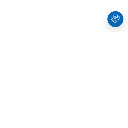
HoldYou
- Підберіть психолога онлайн та заплануйте
зуcтріч у комфортний час. Кваліфіковані спеціалісти та
терапевти з освітою.
© Holdyou,
всі права захищені
,
2026
Про HoldYou