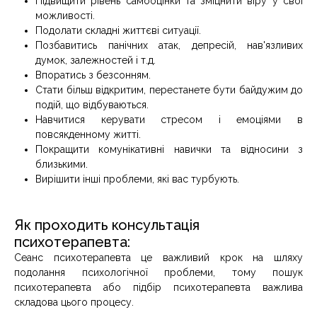
Підвищити рівень самооцінки та зміцнити віру у свої
можливості.
Подолати складні життєві ситуації.
Позбавитись панічних атак, депресій, нав'язливих
думок, залежностей і т.д.
Впоратись з безсонням.
Стати більш відкритим, перестанете бути байдужим до
подій, що відбуваються.
Навчитися керувати стресом і емоціями в
повсякденному житті.
Покращити комунікативні навички та відносини з
близькими.
Вирішити інші проблеми, які вас турбують.
Як проходить консультація
психотерапевта:
Сеанс психотерапевта це важливий крок на шляху
подолання психологічної проблеми, тому пошук
психотерапевта або підбір психотерапевта важлива
складова цього процесу.