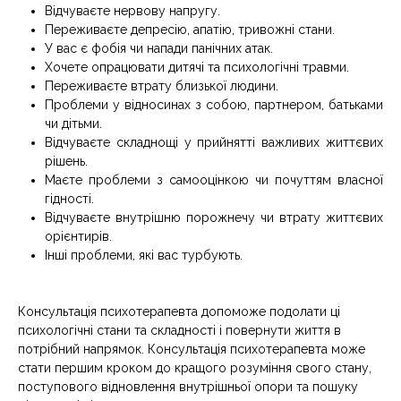
Відчуваєте нервову напругу.
Переживаєте депресію, апатію, тривожні стани.
У вас є фобія чи напади панічних атак.
Хочете опрацювати дитячі та психологічні травми.
Переживаєте втрату близької людини.
Проблеми у відносинах з собою, партнером, батьками
чи дітьми.
Відчуваєте складнощі у прийнятті важливих життєвих
рішень.
Маєте проблеми з самооцінкою чи почуттям власної
гідності.
Відчуваєте внутрішню порожнечу чи втрату життєвих
орієнтирів.
Інші проблеми, які вас турбують.
Консультація психотерапевта допоможе подолати ці
психологічні стани та складності і повернути життя в
потрібний напрямок. Консультація психотерапевта може
стати першим кроком до кращого розуміння свого стану,
поступового відновлення внутрішньої опори та пошуку