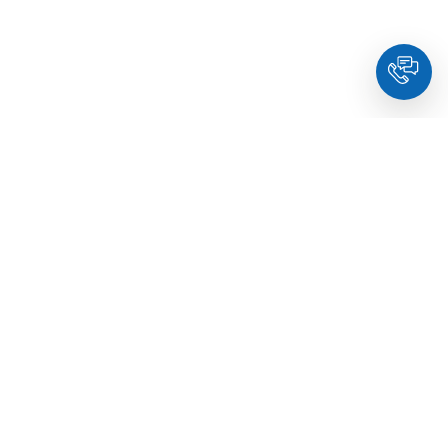
HoldYou
- Підберіть психолога онлайн та заплануйте
зуcтріч у комфортний час. Кваліфіковані спеціалісти та
терапевти з освітою.
© Holdyou,
всі права захищені
,
2026
Про HoldYou