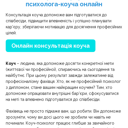
психолога-коуча онлайн
Консультація коуча допоможе вам підготуватися до
співбесіди, підвищити впевненість і успішно планувати
кар'єру, зберігаючи мотивацію для досягнення професійних
цілей.
Онлайн консультація коуча
Коуч
– людина, яка допоможе досягти конкретної мети
(життєвої чи професійної), спираючись на сьогодення та
майбутнє. При цьому результат завжди залежатиме від
професіоналізму фахівця. Хто, як не професійний психолог
з дипломом, стане вашим найкращим коучем? Тим, хто
допоможе опрацювати внутрішні бар'єри, сфокусуватися
на меті та впевнено підготуватися до співбесіди.
Фахівець не просто підкаже вам, що робити. Він допоможе
зрозуміти, чому ви досі цього не зробили чи навіть не
починали. Коуч-психолог працює глибше за звичайного