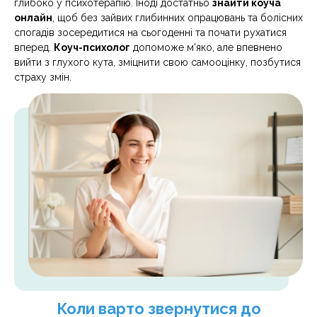
глибоко у психотерапію. Іноді достатньо
знайти коуча
онлайн
, щоб без зайвих глибинних опрацювань та болісних
спогадів зосередитися на сьогоденні та почати рухатися
вперед.
Коуч-психолог
допоможе м'яко, але впевнено
вийти з глухого кута, зміцнити свою самооцінку, позбутися
страху змін.
Коли варто звернутися до