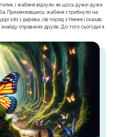
етелик, і жабеня відчули, як щось дуже-дуже
ружба. Приземлившись, жабеня стрибнуло на
і зліз з дерева, сів поряд з Неммі і сказав:
знайду справжніх друзів. До того сьогодні я