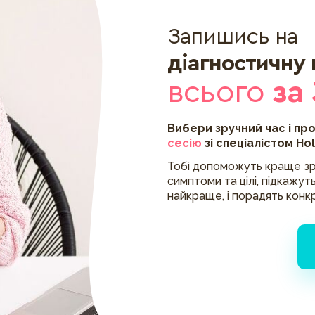
Запишись на
діагностичну
всього
за
Вибери зручний час і пр
сесію
зі спеціалістом Ho
Тобі допоможуть краще зр
симптоми та цілі, підкажуть
найкраще, і порадять конк