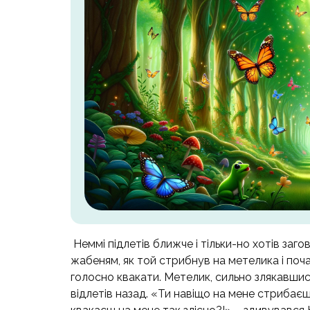
Неммі підлетів ближче і тільки-но хотів заго
жабеням, як той стрибнув на метелика і поч
голосно квакати. Метелик, сильно злякавшис
відлетів назад. «Ти навіщо на мене стрибає