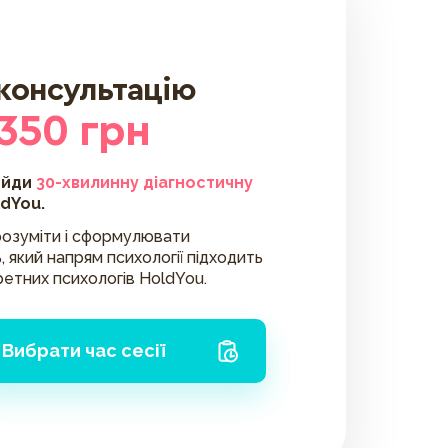
 консультацію
 350 грн
ойди
30-хвилинну діагностичну
ldYou.
озуміти і сформулювати
, який напрям психології підходить
ретних психологів HoldYou.
Вибрати час сесії