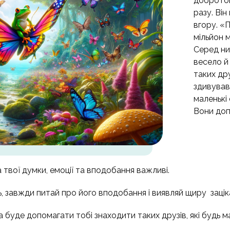
добротою
разу. Він
вгору. «
мільйон м
Серед них
весело й
таких дру
здивував
маленькі
Вони доп
а твої думки, емоції та вподобання важливі.
, завжди питай про його вподобання і виявляй щиру зацік
буде допомагати тобі знаходити таких друзів, які будь ма