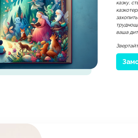
казку, с
казкотера
захопить
труднощі 
ваша дит
Звертайт
Замо