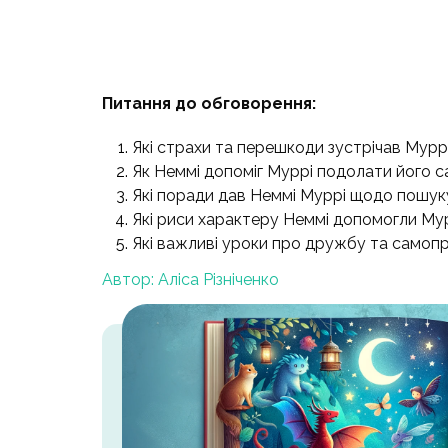
Питання до обговорення:
Які страхи та перешкоди зустрічав Муррі
Як Неммі допоміг Муррі подолати його с
Які поради дав Неммі Муррі щодо пошук
Які риси характеру Неммі допомогли Му
Які важливі уроки про дружбу та самопри
Автор: Аліса Різніченко