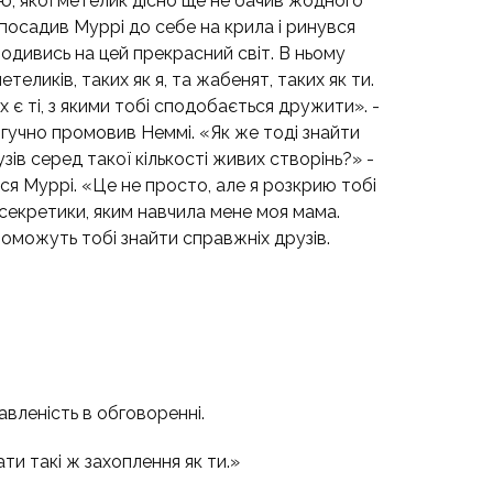
, якої метелик дісно ще не бачив жодного
 посадив Муррі до себе на крила і ринувся
Подивись на цей прекрасний світ. В ньому
етеликів, таких як я, та жабенят, таких як ти.
 є ті, з якими тобі сподобається дружити». -
 гучно промовив Неммі. «Як же тоді знайти
зів серед такої кількості живих створінь?» -
ся Муррі. «Це не просто, але я розкрию тобі
 секретики, яким навчила мене моя мама.
оможуть тобі знайти справжніх друзів.
авленість в обговоренні.
ти такі ж захоплення як ти.»