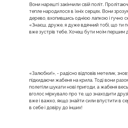
Вони нарешті закінчили свій політ. Пролітаю
тепле народилося в їхніх серцях. Вони зрозу
дерево, вхопившись однією лапкою і гучно сказ
«Знаєш, друже, я дуже вдячний тобі, що ти п
вже зустрів тебе. Хочеш бути моїм першим 
«Залюбки!», - радісно відповів метелик, знов
підкидаючи жабеня на крила. Тоді вони разо
полетіли шукати нові пригоди, а жабеня вес
вголос міркувало про те, що знаходити друзі
вже і важко, якщо знайти сили впустити в се
в себе і довіру до інших!