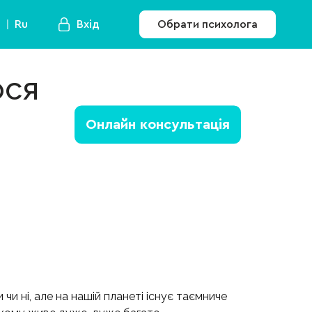
a
Ru
Вхід
Обрати психолога
ося
Онлайн консультація
 чи ні, але на нашій планеті існує таємниче