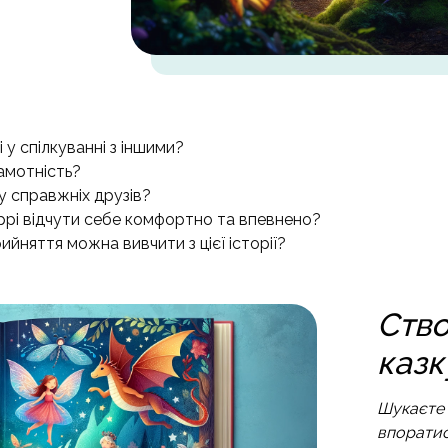
 у спілкуванні з іншими?
амотність?
у справжніх друзів?
ррі відчути себе комфортно та впевнено?
йняття можна вивчити з цієї історії?
Ство
казк
Шукаєте 
впоратис