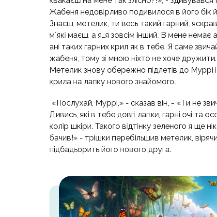
квакаєш на мене так злісно?!», - здивувався 
Жабеня недовірливо подивилося в його бік й 
Знаєш, метелик, ти весь такий гарний, яскра
мʼякі маєш, а я…я зовсім інший. В мене немає а
ані таких гарних крил як в тебе. Я саме звича
жабеня, тому зі мною ніхто не хоче дружити.
Метелик знову обережно підлетів до Муррі і
крила на лапку нового знайомого.
«Послухай, Муррі,» - сказав він, - «Ти не зви
Дивись, які в тебе довгі лапки, гарні очі та о
колір шкіри. Такого відтінку зеленого я ще ні
бачив!» - трішки перебільшив метелик, вірячи
підбадьорить його нового друга.