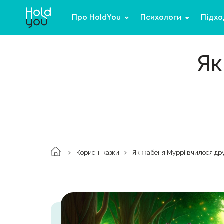
Про HoldYou
Психологи
Підхо
Як
Корисні казки
Як жабеня Муррі вчилося дру