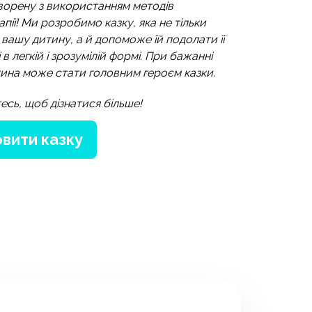
творену з використанням методів
пії! Ми розробимо казку, яка не тільки
 вашу дитину, а й допоможе їй подолати її
в легкій і зрозумілій формі. При бажанні
ина може стати головним героєм казки.
есь, щоб дізнатися більше!
вити казку