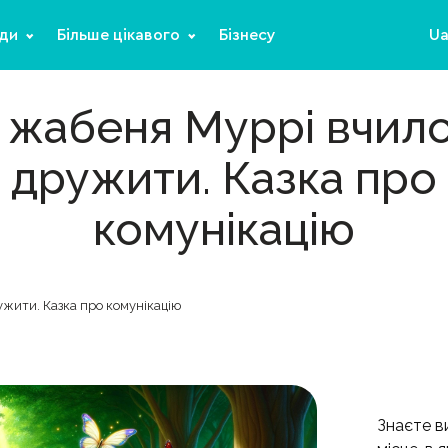
ди
Більше цікавого
Бізнесу
U
 жабеня Муррі вчил
дружити. Казка про
комунікацію
жити. Казка про комунікацію
Знаєте ви