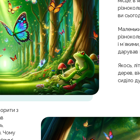
місце, в
різнокол
ви сьогод
Маленьки
різнокол
і мʼяким
дарував 
Якось, л
дерев, в
сиділо д
ворити з
ав
ь,
ш. Чому