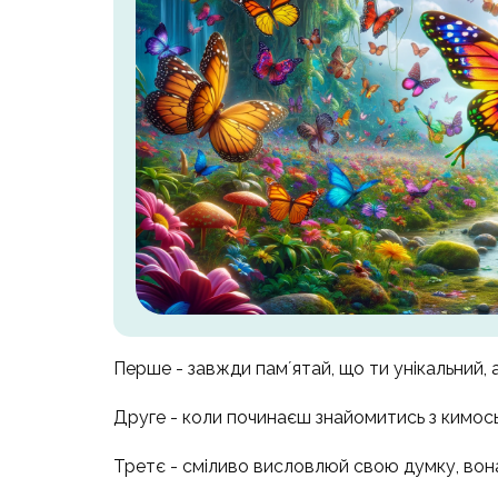
Перше - завжди памʼятай, що ти унікальний, 
Друге - коли починаєш знайомитись з кимось
Третє - сміливо висловлюй свою думку, вона 