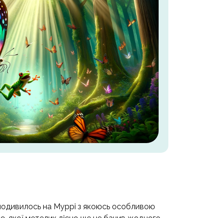
одивилось на Муррі з якоюсь особливою