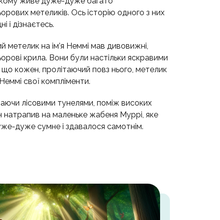
 якому живе дуже-дуже багато
ьорових метеликів. Ось історію одного з них
ні і дізнаєтесь.
й метелик на ім’я Неммі мав дивовижні,
ьорові крила. Вони були настільки яскравими
и, що кожен, пролітаючий повз нього, метелик
Неммі свої компліменти.
ітаючи лісовими тунелями, поміж високих
ін натрапив на маленьке жабеня Муррі, яке
уже-дуже сумне і здавалося самотнім.