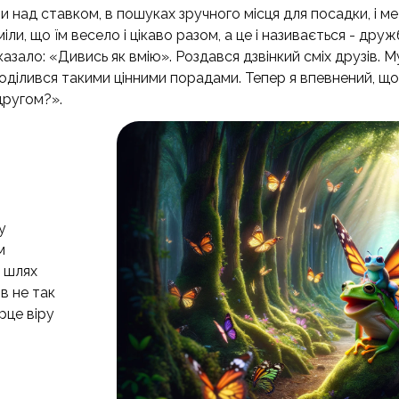
чи над ставком, в пошуках зручного місця для посадки, і м
міли, що їм весело і цікаво разом, а це і називається - д
ало: «Дивись як вмію». Роздався дзвінкий сміх друзів. Мурр
оділився такими цінними порадами. Тепер я впевнений, що 
другом?».
у
м
ь шлях
в не так
рце віру