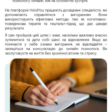
психологу онлайн, ніж на особистій зустрічі.
На платформі HoldYou працюють досвідчені спеціалісти, які
допомагають справлятися з вигоранням. Вони
використовують ефективні методи, такі як когнітивно-
поведінкова терапія та гештальт-підхід, що дає швидкі
результати.
Я сам пройшов цей шлях і знаю, наскільки важливо вчасно
зупинитися та дати собі шанс на відновлення. Якщо ви
помічаєте у себе ознаки вигорання, не відкладайте –
запишіться на консультацію до онлайн психолога. Ви
заслуговуєте на життя без хронічної втоми та стресу.