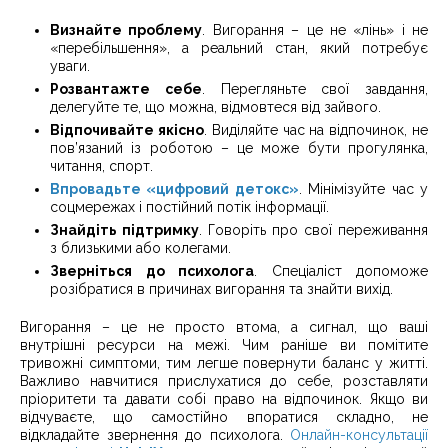
Визнайте проблему
. Вигорання – це не «лінь» і не
«перебільшення», а реальний стан, який потребує
уваги.
Розвантажте себе
. Перегляньте свої завдання,
делегуйте те, що можна, відмовтеся від зайвого.
Відпочивайте якісно
. Виділяйте час на відпочинок, не
пов’язаний із роботою – це може бути прогулянка,
читання, спорт.
Впровадьте «цифровий детокс»
. Мінімізуйте час у
соцмережах і постійний потік інформації.
Знайдіть підтримку
. Говоріть про свої переживання
з близькими або колегами.
Зверніться до психолога
. Спеціаліст допоможе
розібратися в причинах вигорання та знайти вихід.
Вигорання – це не просто втома, а сигнал, що ваші
внутрішні ресурси на межі. Чим раніше ви помітите
тривожні симптоми, тим легше повернути баланс у житті.
Важливо навчитися прислухатися до себе, розставляти
пріоритети та давати собі право на відпочинок. Якщо ви
відчуваєте, що самостійно впоратися складно, не
відкладайте звернення до психолога.
Онлайн-консультації