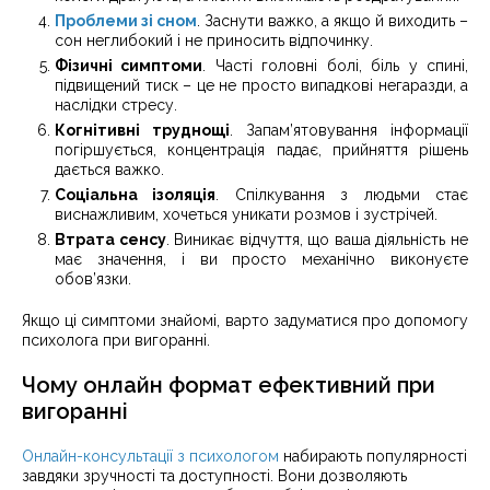
Проблеми зі сном
. Заснути важко, а якщо й виходить –
сон неглибокий і не приносить відпочинку.
Фізичні симптоми
. Часті головні болі, біль у спині,
підвищений тиск – це не просто випадкові негаразди, а
наслідки стресу.
Когнітивні труднощі
. Запам’ятовування інформації
погіршується, концентрація падає, прийняття рішень
дається важко.
Соціальна ізоляція
. Спілкування з людьми стає
виснажливим, хочеться уникати розмов і зустрічей.
Втрата сенсу
. Виникає відчуття, що ваша діяльність не
має значення, і ви просто механічно виконуєте
обов’язки.
Якщо ці симптоми знайомі, варто задуматися про допомогу
психолога при вигоранні.
Чому онлайн формат ефективний при
вигоранні
Онлайн-консультації з психологом
набирають популярності
завдяки зручності та доступності. Вони дозволяють