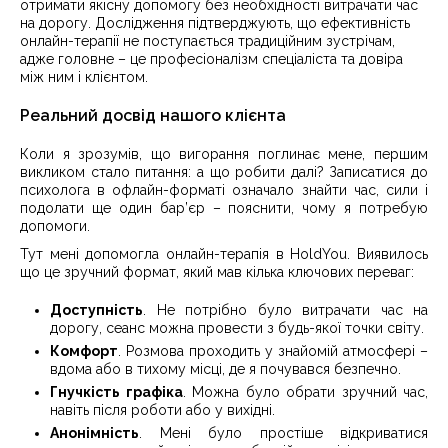
отримати якісну допомогу без необхідності витрачати час
на дорогу. Дослідження підтверджують, що ефективність
онлайн-терапії не поступається традиційним зустрічам,
адже головне – це професіоналізм спеціаліста та довіра
між ним і клієнтом.
Реальний досвід нашого клієнта
Коли я зрозумів, що вигорання поглинає мене, першим
викликом стало питання: а що робити далі? Записатися до
психолога в офлайн-форматі означало знайти час, сили і
подолати ще один бар’єр – пояснити, чому я потребую
допомоги.
Тут мені допомогла онлайн-терапія в HoldYou. Виявилось
що це зручний формат, який мав кілька ключових переваг:
Доступність
. Не потрібно було витрачати час на
дорогу, сеанс можна провести з будь-якої точки світу.
Комфорт
. Розмова проходить у знайомій атмосфері –
вдома або в тихому місці, де я почувався безпечно.
Гнучкість графіка
. Можна було обрати зручний час,
навіть після роботи або у вихідні.
Анонімність
. Мені було простіше відкриватися