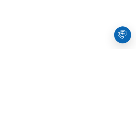
HoldYou
- Підберіть психолога онлайн та заплануйте
зуcтріч у комфортний час. Кваліфіковані спеціалісти та
терапевти з освітою.
© Holdyou,
всі права захищені
,
2026