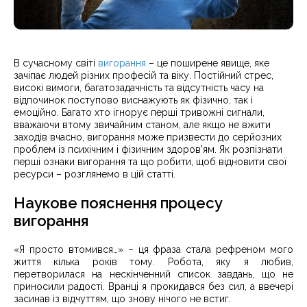
В сучасному світі
вигорання
– це поширене явище, яке
зачіпає людей різних професій та віку. Постійний стрес,
високі вимоги, багатозадачність та відсутність часу на
відпочинок поступово виснажують як фізично, так і
емоційно. Багато хто ігнорує перші тривожні сигнали,
вважаючи втому звичайним станом, але якщо не вжити
заходів вчасно, вигорання може призвести до серйозних
проблем із психічним і фізичним здоров’ям. Як розпізнати
перші ознаки вигорання та що робити, щоб відновити свої
ресурси – розглянемо в цій статті.
Наукове пояснення процесу
вигорання
«Я просто втомився…» – ця фраза стала рефреном мого
життя кілька років тому. Робота, яку я любив,
перетворилася на нескінченний список завдань, що не
приносили радості. Вранці я прокидався без сил, а ввечері
засинав із відчуттям, що знову нічого не встиг.