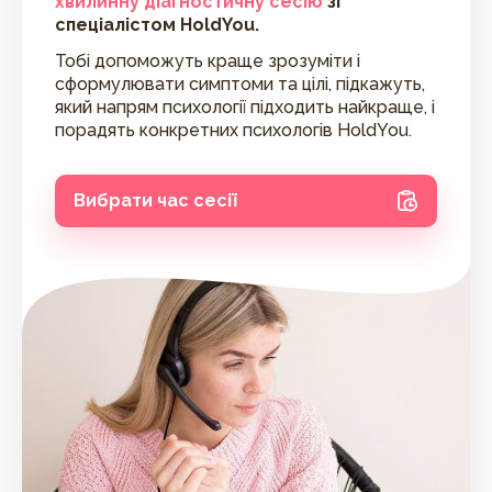
хвилинну діагностичну сесію
зі
спеціалістом HoldYou.
Тобі допоможуть краще зрозуміти і
сформулювати симптоми та цілі, підкажуть,
який напрям психології підходить найкраще, і
порадять конкретних психологів HoldYou.
Вибрати час сесії