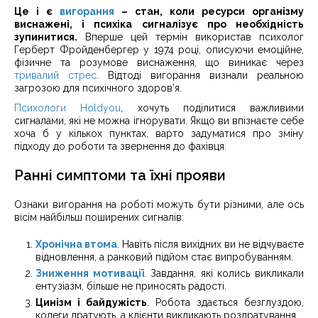
Це і є
вигорання
– стан, коли ресурси організму
виснажені, і психіка сигналізує про необхідність
зупинитися.
Вперше цей термін використав психолог
Герберт Фройденбергер у 1974 році, описуючи емоційне,
фізичне та розумове виснаження, що виникає через
тривалий стрес
. Відтоді вигорання визнали реальною
загрозою для психічного здоров’я.
Психологи Holdyou
, хочуть поділитися важливими
сигналами, які не можна ігнорувати. Якщо ви впізнаєте себе
хоча б у кількох пунктах, варто задуматися про зміну
підходу до роботи та звернення до фахівця.
Ранні симптоми та їхні прояви
Ознаки вигорання на роботі можуть бути різними, але ось
вісім найбільш поширених сигналів:
Хронічна втома
. Навіть після вихідних ви не відчуваєте
відновлення, а ранковий підйом стає випробуванням.
Зниження мотивації
. Завдання, які колись викликали
ентузіазм, більше не приносять радості.
Цинізм і байдужість
. Робота здається безглуздою,
колеги дратують, а клієнти викликають роздратування.