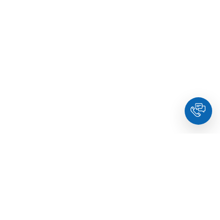
HoldYou
- Підберіть психолога онлайн та заплануйте
зуcтріч у комфортний час. Кваліфіковані спеціалісти та