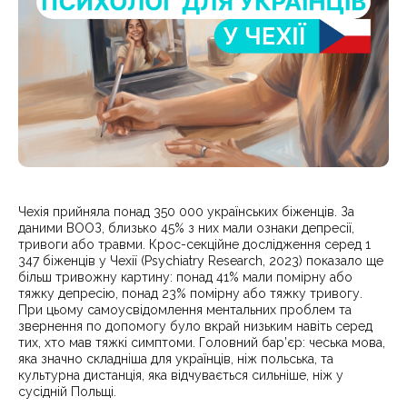
Чехія прийняла понад 350 000 українських біженців. За
даними ВООЗ, близько 45% з них мали ознаки депресії,
тривоги або травми. Крос-секційне дослідження серед 1
347 біженців у Чехії (Psychiatry Research, 2023) показало ще
більш тривожну картину: понад 41% мали помірну або
тяжку депресію, понад 23% помірну або тяжку тривогу.
При цьому самоусвідомлення ментальних проблем та
звернення по допомогу було вкрай низьким навіть серед
тих, хто мав тяжкі симптоми. Головний бар’єр: чеська мова,
яка значно складніша для українців, ніж польська, та
культурна дистанція, яка відчувається сильніше, ніж у
сусідній Польщі.