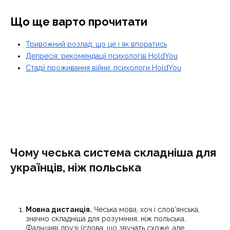
Що ще варто прочитати
Тривожний розлад: що це і як впоратись
Депресія: рекомендації психологів HoldYou
Стадії проживання війни: психологи HoldYou
Чому чеська система складніша для
українців, ніж польська
Мовна дистанція.
Чеська мова, хоч і слов’янська,
значно складніша для розуміння, ніж польська.
Фальшиві друзі (слова, що звучать схоже, але