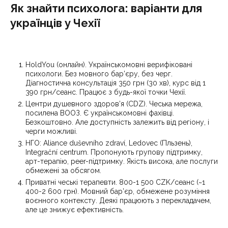
Як знайти психолога: варіанти для
українців у Чехії
HoldYou (онлайн). Українськомовні верифіковані
психологи. Без мовного бар’єру, без черг.
Діагностична консультація 350 грн (30 хв), курс від 1
390 грн/сеанс. Працює з будь-якої точки Чехії.
Центри душевного здоров’я (CDZ). Чеська мережа,
посилена ВООЗ. Є українськомовні фахівці.
Безкоштовно. Але доступність залежить від регіону, і
черги можливі.
НГО: Aliance duševního zdraví, Ledovec (Пльзень),
Integrační centrum. Пропонують групову підтримку,
арт-терапію, peer-підтримку. Якість висока, але послуги
обмежені за обсягом.
Приватні чеські терапевти. 800-1 500 CZK/сеанс (~1
400-2 600 грн). Мовний бар’єр, обмежене розуміння
воєнного контексту. Деякі працюють з перекладачем,
але це знижує ефективність.