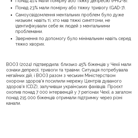
Понад 41% мали помірну або тяжку депресію (PHQ-8).
Понад 23% мали помірну або тяжку тривогу (GAD-7).
Самоусвідомлення ментальних проблем було дуже
низьким: навіть ті, хто мав тяжкі симптоми, не
ідентифікували себе як людей з ментальними
проблемами.
Звернення по допомогу було мінімальним навіть серед
тяжко хворих.
ВООЗ (2024) підтвердила: близько 45% біженців у Чехії мали
ознаки депресії, тривоги та травми. Ситуація потребувала
негайних дій, і ВООЗ разом з чеським Міністерством
охорони здоров’я посилили мережу Центрів дуваного
здоров’я (CDZ), залучивши українських фахівців. Проєкт
охопив понад 7 000 інтервенцій у 7 регіонах Чехії, а загалом
понад 215 000 біженців отримали підтримку через різні
канали.