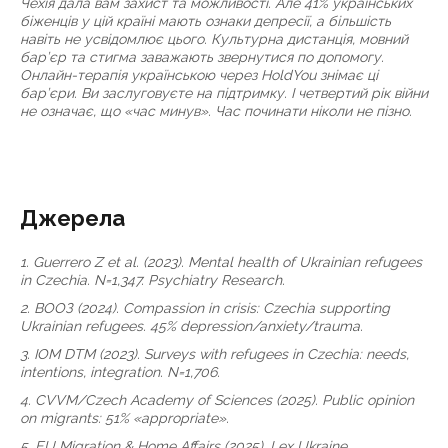
Чехія дала вам захист та можливості. Але 41% українських
біженців у цій країні мають ознаки депресії, а більшість
навіть не усвідомлює цього. Культурна дистанція, мовний
бар’єр та стигма заважають звернутися по допомогу.
Онлайн-терапія українською через HoldYou знімає ці
бар’єри. Ви заслуговуєте на підтримку. І четвертий рік війни
не означає, що «час минув». Час починати ніколи не пізно.
Джерела
1. Guerrero Z et al. (2023). Mental health of Ukrainian refugees
in Czechia. N=1,347. Psychiatry Research.
2. ВООЗ (2024). Compassion in crisis: Czechia supporting
Ukrainian refugees. 45% depression/anxiety/trauma.
3. IOM DTM (2023). Surveys with refugees in Czechia: needs,
intentions, integration. N=1,706.
4. CVVM/Czech Academy of Sciences (2025). Public opinion
on migrants: 51% «appropriate».
5. EU Migration & Home Affairs (2025). Lex Ukraine