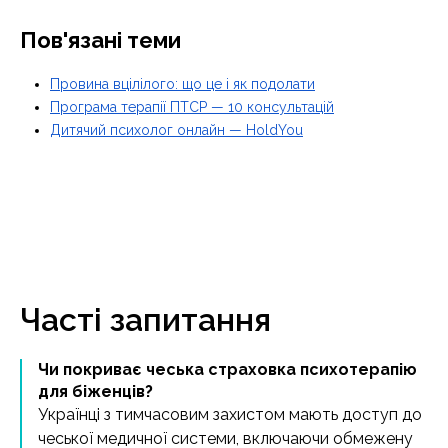
Пов'язані теми
Провина вцілілого: що це і як подолати
Програма терапії ПТСР — 10 консультацій
Дитячий психолог онлайн — HoldYou
Часті запитання
Чи покриває чеська страховка психотерапію
для біженців?
Українці з тимчасовим захистом мають доступ до
чеської медичної системи, включаючи обмежену