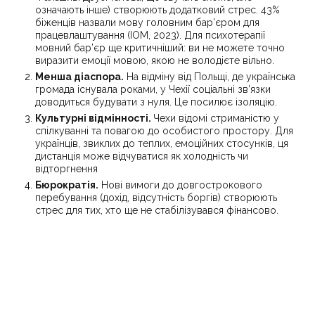
означають інше) створюють додатковий стрес. 43%
біженців назвали мову головним бар’єром для
працевлаштування (IOM, 2023). Для психотерапії
мовний бар’єр ще критичніший: ви не можете точно
виразити емоції мовою, якою не володієте вільно.
Менша діаспора.
На відміну від Польщі, де українська
громада існувала роками, у Чехії соціальні зв’язки
доводиться будувати з нуля. Це посилює ізоляцію.
Культурні відмінності.
Чехи відомі стриманістю у
спілкуванні та повагою до особистого простору. Для
українців, звиклих до теплих, емоційних стосунків, ця
дистанція може відчуватися як холодність чи
відторгнення
Бюрократія.
Нові вимоги до довгострокового
перебування (дохід, відсутність боргів) створюють
стрес для тих, хто ще не стабілізувався фінансово.