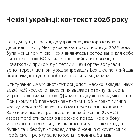
Чехія і українці: контекст 2026 року
На відміну від Польщі, де українська діаспора існувала
десятиліттями, у Чехії українська присутність до 2022 року
була менш помітною. Чехія виявилась несподівано для себе
п’ятою країною ЄС за кількістю прийнятих біженців.
Початковий прийом був теплим: чехи організовували
волонтерські центри, уряд запровадив Lex Ukraine, який дав
біженцям доступ до роботи, освіти та медицини.
Опитування CVVM (Інститут соціології Чеської академії наук,
2025): 51% чеського населення вважає поточну кількість
мігрантів «прийнятною». 54% мають друзів серед мігрантів.
При цьому 91% вважають важливим, щоб мігрант вивчив
чеську мову. 14% не хотіли б мати сусіда з іншої країни.
Важливий нюанс: третина опитаних біженців (UNHCR
assessment) стикалася з ворожою поведінкою з боку
місцевого населення. Для підлітків ситуація ще складніша:
булінг та кібербулінг серед дітей біженців фіксується як
проблема, про яку занепокоєна половина батьків.