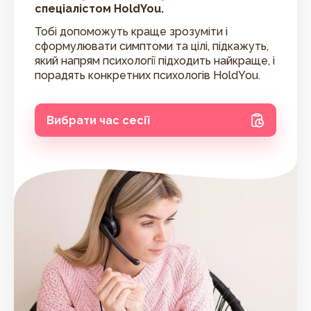
спеціалістом HoldYou.
Тобі допоможуть краще зрозуміти і
сформулювати симптоми та цілі, підкажуть,
який напрям психології підходить найкраще, і
порадять конкретних психологів HoldYou.
Вибрати час сесії