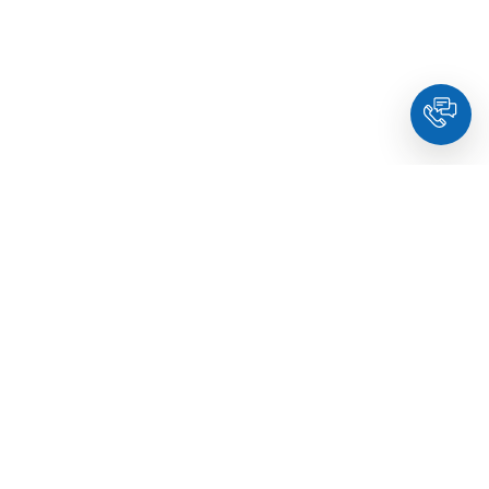
HoldYou
- Підберіть психолога онлайн та заплануйте
зуcтріч у комфортний час. Кваліфіковані спеціалісти та
терапевти з освітою.
© Holdyou,
всі права захищені
,
2026