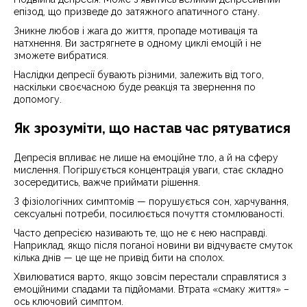
епізод, що призведе до затяжного апатичного стану.
Зникне любов і жага до життя, пропаде мотивація та
натхнення. Ви застрягнете в одному циклі емоцій і не
зможете вибратися.
Наслідки депресії бувають різними, залежить від того,
наскільки своєчасною буде реакція та звернення по
допомогу.
Як зрозуміти, що настав час рятуватися
Депресія впливає не лише на емоційне тло, а й на сферу
мислення. Погіршується концентрація уваги, стає складно
зосередитись, важче приймати рішення.
З фізіологічних симптомів — порушується сон, харчування,
сексуальні потреби, посилюється почуття стомлюваності.
Часто депресією називають те, що не є нею насправді.
Наприклад, якщо після поганої новини ви відчуваєте смуток
кілька днів — це ще не привід бити на сполох.
Хвилюватися варто, якщо зовсім перестали справлятися з
емоційними спадами та підйомами. Втрата «смаку життя» –
ось ключовий симптом.