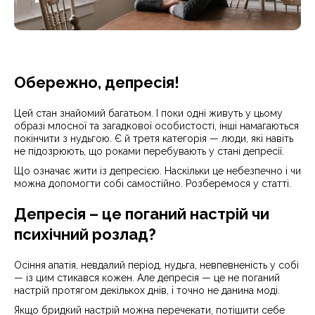
Обережно, депресія!
Цей стан знайомий багатьом. І поки одні живуть у цьому
образі млосної та загадкової особистості, інші намагаються
покінчити з нудьгою. Є й третя категорія — люди, які навіть
не підозрюють, що роками перебувають у стані депресії.
Що означає жити із депресією. Наскільки це небезпечно і чи
можна допомогти собі самостійно. Розберемося у статті.
Депресія – це поганий настрій чи
психічний розлад?
Осіння апатія, невдалий період, нудьга, невпевненість у собі
— із цим стикався кожен. Але депресія — це не поганий
настрій протягом декількох днів, і точно не данина моді.
Якщо бридкий настрій можна перечекати, потішити себе