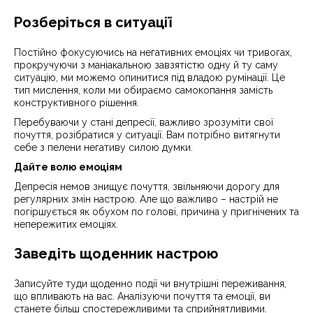
Розберіться в ситуації
Постійно фокусуючись на негативних емоціях чи тривогах,
прокручуючи з маніакальною завзятістю одну й ту саму
ситуацію, ми можемо опинитися під владою румінації. Це
тип мислення, коли ми обираємо самокопання замість
конструктивного рішення.
Перебуваючи у стані депресії, важливо зрозуміти свої
почуття, розібратися у ситуації. Вам потрібно витягнути
себе з пелени негативу силою думки.
Дайте волю емоціям
Депресія немов знищує почуття, звільняючи дорогу для
регулярних змін настрою. Але що важливо – настрій не
погіршується як обухом по голові, причина у пригнічених та
непережитих емоціях.
Заведіть щоденник настрою
Записуйте туди щоденно події чи внутрішні переживання,
що впливають на вас. Аналізуючи почуття та емоції, ви
станете більш спостережливими та сприйнятливими.