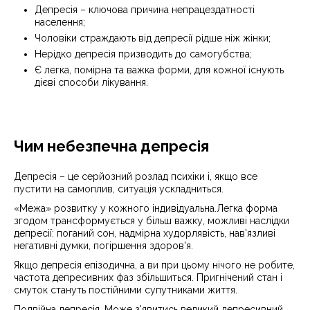
Депресія – ключова причина непрацездатності
населення;
Чоловіки страждають від депресії рідше ніж жінки;
Нерідко депресія призводить до самогубства;
Є легка, помірна та важка форми, для кожної існують
дієві способи лікування.
Чим небезпечна депресія
Депресія – це серйозний розлад психіки і, якщо все
пустити на самоплив, ситуація ускладниться.
«Межа» розвитку у кожного індивідуальна.Легка форма
згодом трансформується у більш важку, можливі наслідки
депресії: поганий сон, надмірна худорлявість, нав'язливі
негативні думки, погіршення здоров'я.
Якщо депресія епізодична, а ви при цьому нічого не робите,
частота депресивних фаз збільшиться. Пригнічений стан і
смуток стануть постійними супутниками життя.
Подвійна депресія. Може з'явитись великий депресивний