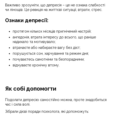
Важливо зрозуміти, що депресія – це не ознака слабкості
чи лінощів. Це реакція на життєві ситуації, втрати, стрес.
Ознаки депресії:
протягом кількох місяців пригнічений настрій;
ангедонія, втрата інтересу до всього, що раніше
надихало та мотивувало;
втрачаєте або набираєте вагу без дієт;
порушується сон, харчування та режим дня;
почуваєтесь самотніми та безпорадними;
відчуваєте хронічну втому.
Як собі допомогти
Подолати депресію самостійно можна, проте знадобиться
час і сила волі.
Зібрали дієві поради психолога, які допоможуть: