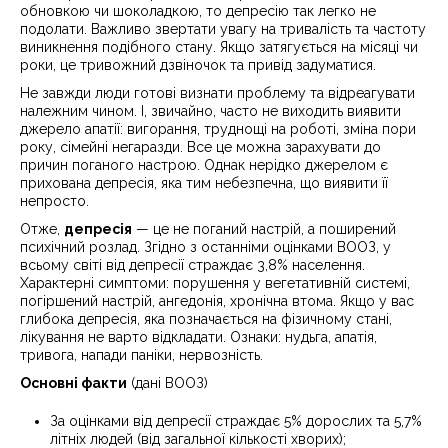
обновкою чи шоколадкою, то депресію так легко не
подолати. Важливо звертати увагу на тривалість та частоту
виникнення подібного стану. Якщо затягується на місяці чи
роки, це тривожний дзвіночок та привід задуматися.
Не завжди люди готові визнати проблему та відреагувати
належним чином. І, звичайно, часто не виходить виявити
джерело апатії: вигорання, труднощі на роботі, зміна пори
року, сімейні негаразди. Все це можна зарахувати до
причин поганого настрою. Однак нерідко джерелом є
прихована депресія, яка тим небезпечна, що виявити її
непросто.
Отже,
депресія
— це не поганий настрій, а поширений
психічний розлад. Згідно з останніми оцінками ВООЗ, у
всьому світі від депресії страждає 3,8% населення.
Характерні симптоми: порушення у вегетативній системі,
погіршений настрій, ангедонія, хронічна втома. Якщо у вас
глибока депресія, яка позначається на фізичному стані,
лікування не варто відкладати. Ознаки: нудьга, апатія,
тривога, напади паніки, нервозність.
Основні факти
(дані ВООЗ)
За оцінками від депресії страждає 5% дорослих та 5,7%
літніх людей (від загальної кількості хворих);