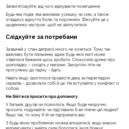
Запам'ятовуйте, від чого відчуваєте полегшення
Будь-яка подія, яка викликає усмішку чи сміх, а також
згладжує відчуття болю та порожнечі. Фіксуйте це у
щоденнику настрою, щоб не заплутатися.
Слідкуйте за потребами
Зазвичай у стані депресії нічого не хочеться. Тому так
важливо бути пильними, адже будь-якої миті може
з'явитися бажання щось зробити. Спокусили думки про
шоколадку – сходіть у магазин. Закортіло піти на
прогулянку до парку – йдіть.
Навіть якщо захотілося провести день за переглядом
серіалів – дозвольте собі й це. Не вступайте у конфлікт із
собою.
Не бійтеся просити про допомогу
У батьків, друзів чи психолога. Якщо буде незручно
просити, подумайте: чи підставили б ви плече цій людині?
Якщо так, то чому б їй не підтримати вас.
З будь-якою проблемою можна впоратися, якщо вчасно
відреагувати і знайти сили боротися. Іноді бракує