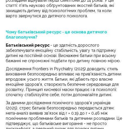
розладами відчували перші симптоми до 14 років. У цій
статті: п'ять науково обґрунтованих якостей батьків, які
захищають дитину від психологічних проблем, та коли
варто звернутися до дитячого психолога.
Чому батьківський ресурс - це основа дитячого
благополуччя?
Батьківський ресурс
- це здатність дорослого
забезпечувати емоційну стабільність, увагу та підтримку
дитині на постійній основі. Виснажені батьки при всьому
бажанні не спроможні подбати про дитину повною мірою.
Дослідження Frontiers in Psychiatry (2025) доводить: стиль
виховання безпосередньо впливає на прив'язаність дитини
впродовж усього життя. Батьки, які дбають про власне
емоційне здоров'я, створюють безпечне середовище для
розвитку. Принцип кисневої маски працює і в психології:
спочатку стабілізуйте себе, потім допомагайте дитині.
За даними дослідження психічного здоров'я українців
(2025), стрес батьків безпосередньо передається дітям:
мета-аналіз виявив зв'язок від r = 0,19 до r = 0,46 між
психічними проблемами батьків та дитячими розладами. Це
підтверджує, що батьківське вигорання - не просто
дискомфорт, а реальний ризик для психіки дитини.