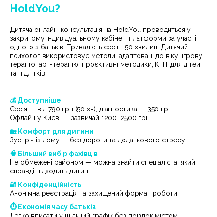
HoldYou?
Дитяча онлайн-консультація на HoldYou проводиться у
закритому індивідуальному кабінеті платформи за участі
одного з батьків. Тривалість сесії - 50 хвилин. Дитячий
психолог використовує методи, адаптовані до віку: ігрову
терапію, арт-терапію, проєктивні методики, КПТ для дітей
та підлітків.
💰 Доступніше
Сесія — від 790 грн (50 хв), діагностика — 350 грн.
Офлайн у Києві — зазвичай 1200–2500 грн.
🏡 Комфорт для дитини
Зустріч із дому — без дороги та додаткового стресу.
🧠 Більший вибір фахівців
Не обмежені районом — можна знайти спеціаліста, який
справді підходить дитині.
🔐 Конфіденційність
Анонімна реєстрація та захищений формат роботи.
⏱ Економія часу батьків
Легко вписати у щільний графік без поїздок містом.