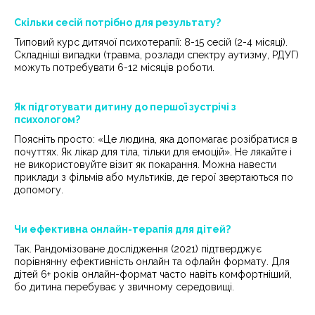
Скільки сесій потрібно для результату?
Типовий курс дитячої психотерапії: 8-15 сесій (2-4 місяці).
Складніші випадки (травма, розлади спектру аутизму, РДУГ)
можуть потребувати 6-12 місяців роботи.
Як підготувати дитину до першої зустрічі з
психологом?
Поясніть просто: «Це людина, яка допомагає розібратися в
почуттях. Як лікар для тіла, тільки для емоцій». Не лякайте і
не використовуйте візит як покарання. Можна навести
приклади з фільмів або мультиків, де герої звертаються по
допомогу.
Чи ефективна онлайн-терапія для дітей?
Так. Рандомізоване дослідження (2021) підтверджує
порівнянну ефективність онлайн та офлайн формату. Для
дітей 6+ років онлайн-формат часто навіть комфортніший,
бо дитина перебуває у звичному середовищі.