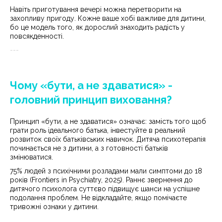
Навіть приготування вечері можна перетворити на
захопливу пригоду. Кожне ваше хобі важливе для дитини,
бо це модель того, як дорослий знаходить радість у
повсякденності.
---
Чому «бути, а не здаватися» -
головний принцип виховання?
Принцип «бути, а не здаватися» означає: замість того щоб
грати роль ідеального батька, інвестуйте в реальний
розвиток своїх батьківських навичок. Дитяча психотерапія
починається не з дитини, а з готовності батьків
змінюватися.
75% людей з психічними розладами мали симптоми до 18
років (Frontiers in Psychiatry, 2025). Раннє звернення до
дитячого психолога суттєво підвищує шанси на успішне
подолання проблем. Не відкладайте, якщо помічаєте
тривожні ознаки у дитини.