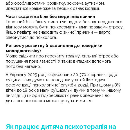
або особливостями розвитку, зокрема аутизмом.
Звертатися краще вже за перших ознак ізоляції.
Часті скарги на біль без медичних причин
Головний біль, біль у животі чи нудота без підтвердженого
діагнозу можуть бути психосоматичними проявами стресу.
Якщо педіатр не знаходить фізичної причини — варто
звернутися до психолога.
Регрес у розвитку (повернення до поведінки
молодшого віку)
Може свідчити про пережиту травму, сильний стрес або
порушення прив’язаності. У таких випадках допомога
потрібна негайно.
В Україні у 2025 році зафіксовано 20 370 звернень щодо
суїцидальних думок та поведінки у дітей (Методичні
рекомендації психологічної служби, 2025). При цьому 58%
дітей до 18 років мали суїцидальні думки в тому чи іншому
вигляді. Ці цифри підкреслюють: раннє звернення до
дитячого психолога може врятувати життя.
Як працює дитяча психотерапія на