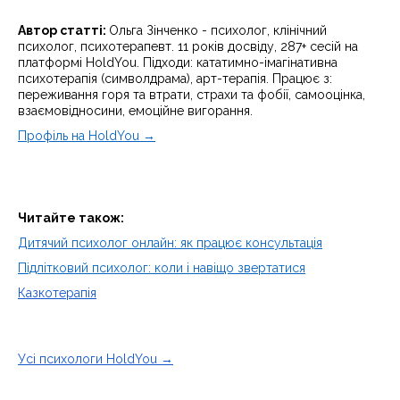
Автор статті:
Ольга Зінченко - психолог, клінічний
психолог, психотерапевт. 11 років досвіду, 287+ сесій на
платформі HoldYou. Підходи: кататимно-імагінативна
психотерапія (символдрама), арт-терапія. Працює з:
переживання горя та втрати, страхи та фобії, самооцінка,
взаємовідносини, емоційне вигорання.
Профіль на HoldYou →
Читайте також:
Дитячий психолог онлайн: як працює консультація
Підлітковий психолог: коли і навіщо звертатися
Казкотерапія
Усі психологи HoldYou →