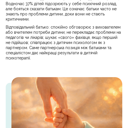
Водночас 37% дітей підозрюють у себе психічний розлад,
але бояться сказати батькам. Це означає: батьки часто не
знають про проблеми дитини, доки вони не стають
критичними.
Відповідальний батько: спокійно обговорює з вихователем
або вчителем потреби дитини; не перекладає проблеми на
педагогів чи лікарів; шукає «свого» фахівця, якщо перший
не підійшов; співпрацює з дитячим психологом як з
партнером. Саме партнерська позиція між батьками та
спеціалістом дає найкращі результати в дитячій
психотерапії.