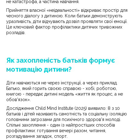
не катастрофа, а частина навчання.
Прийняття власної «неідеальності» відкриває простір для
чесного діалогу з дитиною. Коли батьки демонструють
уразливість, діти відчувають дозвіл проявляти свої емоції.
Це ключовий фактор профілактики дитячих тривожних
розладів.
Як захопленість батьків формує
мотивацію дитини?
Діти навчаються не через інструкції, а через приклад.
Батько, який горить своєю справою - хобі, роботою,
книгою - передає дитині модель «життя як процес, а не
обов'язок».
Дослідження Child Mind Institute (2025) виявило: 8 з 10
батьків і дітей називають самотність та соціальну ізоляцію
головними загрозами для психічного здоров'я молоді.
Спільні захоплення - один із найпростіших способів
профілактики: готування вечері разом, читання,
розгадування загадок, спорт.