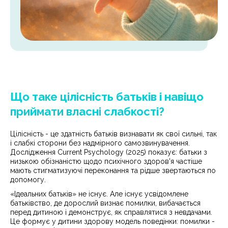
Що таке цілісність батьків і навіщо
приймати власні слабкості?
Цілісність - це здатність батьків визнавати як свої сильні, так
і слабкі сторони без надмірного самозвинувачення.
Дослідження Current Psychology (2025) показує: батьки з
низькою обізнаністю щодо психічного здоров'я частіше
мають стигматизуючі переконання та рідше звертаються по
допомогу.
«Ідеальних батьків» не існує. Але існує усвідомлене
батьківство, де дорослий визнає помилки, вибачається
перед дитиною і демонструє, як справлятися з невдачами.
Це формує у дитини здорову модель поведінки: помилки -