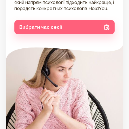
який напрям психології підходить найкраще, і
порадять конкретних психологів HoldYou.
Вибрати час сесії