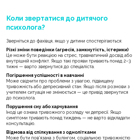
Коли звертатися до дитячого
психолога?
Зверніться до фахівця, якщо у дитини спостерігаються:
Різкі зміни поведінки (агресія, замкнутість, істерики)
Це може бути реакцією на стрес, травматичний досвід або
внутрішній конфлікт. Якщо такі прояви тривають понад 2–3
тижні — варто звернутися до спеціаліста.
Погіршення успішності в навчанні
Може свідчити про проблеми з увагою, підвищену
тривожність або депресивний стан. Якщо після розмови з
учителем ситуація не змінюється — це привід звернутися
до психолога.
Порушення сну або харчування
Іноді це ознака тривожного розладу чи депресії. Якщо
симптоми тривають понад тиждень — не варто відкладати
консультацію.
Відмова від спілкування з однолітками
Може бути пов’язана з булінгом, соціальною тривожністю