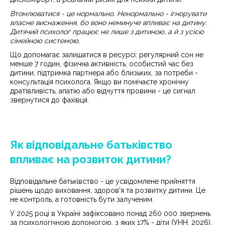
Втомлюватися - це нормально. Ненормально - ігнорувати
власне виснаження, бо воно неминуче впливає на дитину.
Дитячий психолог працює не лише з дитиною, а й з усією
сімейною системою.
Що допомагає залишатися в ресурсі: регулярний сон не
менше 7 годин, фізична активність, особистий час без
дитини, підтримка партнера або близьких, за потреби -
консультація психолога. Якщо ви помічаєте хронічну
дратівливість, апатію або відчуття провини - це сигнал
звернутися до фахівця.
Як відповідальне батьківство
впливає на розвиток дитини?
Відповідальне батьківство - це усвідомлене прийняття
рішень щодо виховання, здоров'я та розвитку дитини. Це
не контроль, а готовність бути залученим.
У 2025 році в Україні зафіксовано понад 260 000 звернень
за психологічною допомогою, з яких 17% - діти (УНН, 2026).