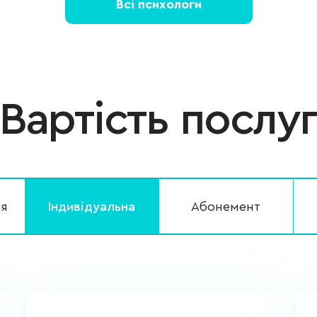
Всі психологи
Вартість послу
ія
Індивідуальна
Абонемент