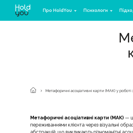
Про HoldYou
Психологи
Підхо
Ме
Метафоричні асоціативні карти (МАК) у роботі 
Метафоричні асоціативні карти (МАК)
— ц
переживаннями клієнта через візуальні обра
абстракцій, що викликають різноманітні асоціа