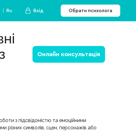
a
Ru
Вхід
Обрати психолога
вні
з
Онлайн консультація
оботи з підсвідомістю та емоційними
и різних символів, сцен, персонажів або