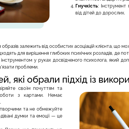
Гнучкість
: Інструмент 
від дітей до дорослих.
я образів залежить від особистих асоціацій клієнта, що 
дходять для вирішення глибоких психічних розладів, де пот
інструментом у руках досвідченого психолога, який допо
в’язати проблеми.
й, які обрали підхід із вико
віряйте своїм почуттям та
 роботи з картами. Немає
.
 творчими та не обмежуйте
івані думки та емоції — це