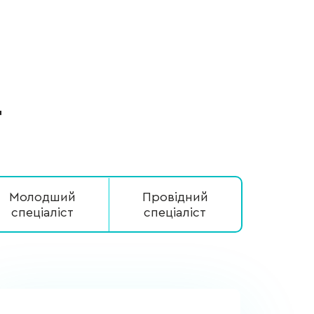
г
Молодший
Провідний
спеціаліст
спеціаліст