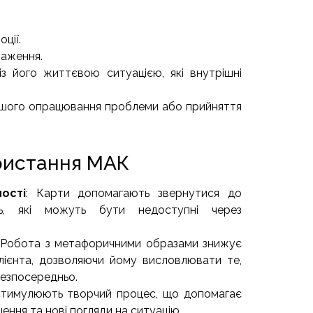
ції.
браження.
із його життєвою ситуацією, які внутрішні
льшого опрацювання проблеми або прийняття
ристання МАК
ості
: Карти допомагають звернутися до
нь, які можуть бути недоступні через
 Робота з метафоричними образами знижує
клієнта, дозволяючи йому висловлювати те,
езпосередньо.
стимулюють творчий процес, що допомагає
ення та нові погляди на ситуацію.