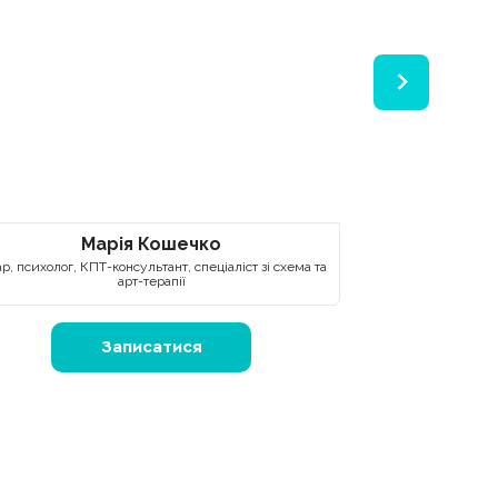
Марія Кошечко
Анд
ар, психолог, КПТ-консультант, спеціаліст зі схема та
Пс
арт-терапії
Записатися