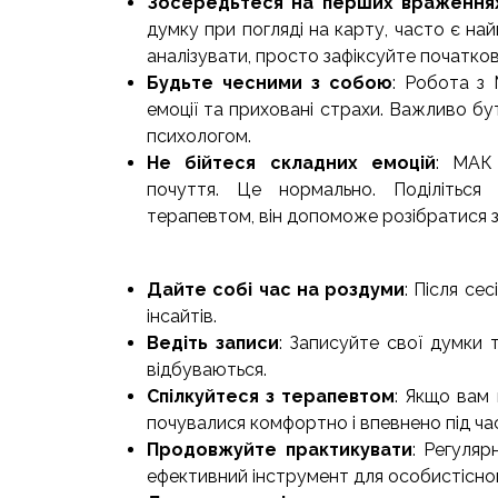
Зосередьтеся на перших враження
думку при погляді на карту, часто є на
аналізувати, просто зафіксуйте початков
Будьте чесними з собою
: Робота з
емоції та приховані страхи. Важливо б
психологом.
Не бійтеся складних емоцій
: МАК
почуття. Це нормально. Поділітьс
терапевтом, він допоможе розібратися з
Дайте собі час на роздуми
: Після се
інсайтів.
Ведіть записи
: Записуйте свої думки 
відбуваються.
Спілкуйтеся з терапевтом
: Якщо вам
почувалися комфортно і впевнено під ча
Продовжуйте практикувати
: Регуля
ефективний інструмент для особистісно