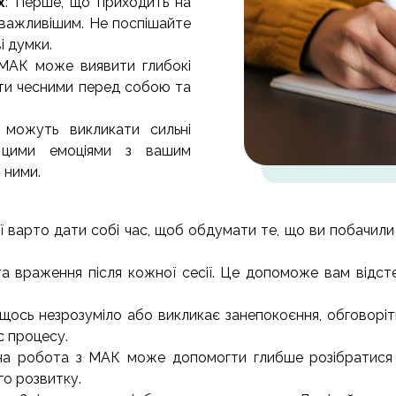
х
: Перше, що приходить на
йважливішим. Не поспішайте
і думки.
 МАК може виявити глибокі
ути чесними перед собою та
 можуть викликати сильні
я цими емоціями з вашим
 ними.
сії варто дати собі час, щоб обдумати те, що ви побачи
та враження після кожної сесії. Це допоможе вам відсте
 щось незрозуміло або викликає занепокоєння, обговорі
с процесу.
рна робота з МАК може допомогти глибше розібратися у
го розвитку.