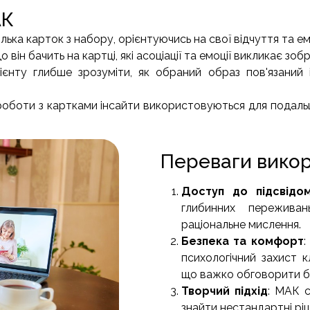
АК
ілька карток з набору, орієнтуючись на свої відчуття та емо
що він бачить на картці, які асоціації та емоції викликає зо
ієнту глибше зрозуміти, як обраний образ пов'язаний 
с роботи з картками інсайти використовуються для пода
Переваги вико
Доступ до підсвідом
глибинних пережива
раціональне мислення.
Безпека та комфорт
:
психологічний захист 
що важко обговорити б
Творчий підхід
: МАК 
знайти нестандартні ріш