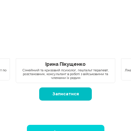
Ірина Пікущенко
т по
Сімейний та кризовий психолог, гештальт терапевт,
Лік
розстановник, консультант в роботі з військовими та
членами їх родин
Записатися