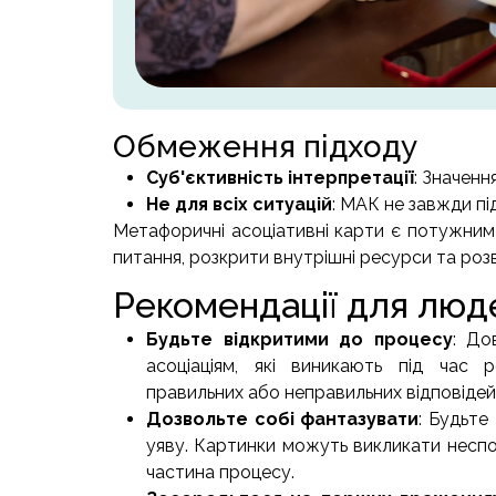
Обмеження підходу
Суб'єктивність інтерпретації
: Значенн
Не для всіх ситуацій
: МАК не завжди пі
Метафоричні асоціативні карти є потужним 
питання, розкрити внутрішні ресурси та роз
Рекомендації для люде
Будьте відкритими до процесу
: До
асоціаціям, які виникають під час
правильних або неправильних відповідей
Дозвольте собі фантазувати
: Будьте
уяву. Картинки можуть викликати неспод
частина процесу.