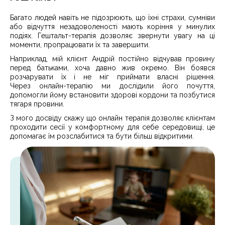
Багато людей навіть не підозрюють, що їхні страхи, сумніви
або відчуття незадоволеності мають коріння у минулих
подіях. Гештальт-терапія дозволяє звернути увагу на ці
моменти, пропрацювати їх та завершити.
Наприклад, мій клієнт Андрій постійно відчував провину
перед батьками, хоча давно жив окремо. Він боявся
розчарувати їх і не міг приймати власні рішення.
Через онлайн-терапію ми дослідили його почуття,
допомогли йому встановити здорові кордони та позбутися
тягаря провини.
З мого досвіду скажу що онлайн терапія дозволяє клієнтам
проходити сесії у комфортному для себе середовищі, це
допомагає їм розслабитися та бути більш відкритими.