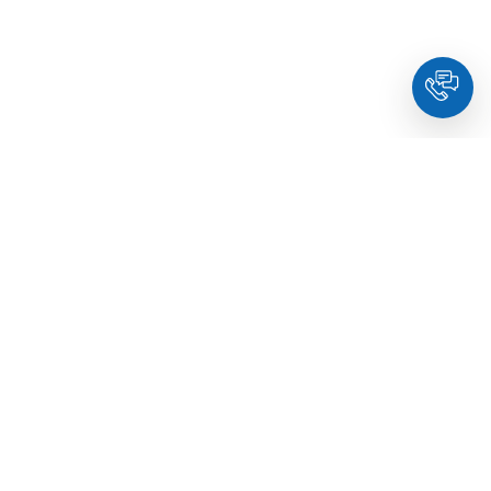
HoldYou
- Підберіть психолога онлайн та заплануйте
зуcтріч у комфортний час. Кваліфіковані спеціалісти та
терапевти з освітою.
© Holdyou,
всі права захищені
,
2026
Про HoldYou