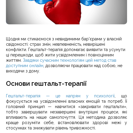
Щодня ми стикаємося з невидимими бар'єрами у власній
свідомості: страх змін, невпевненість, невирішені
конфлікти. Гештальт-терапія допомагає виявити та усунути
ці перешкоди, щоб жити усвідомленим і повноцінним
життям.
Завдяки сучасним технологіям цей метод став
доступним онлайн
, дозволяючи працювати над собою, не
виходячи з дому.
Основи гештальт-терапії
Гештальт-терапія — це напрям у психології
, що
фокусується на усвідомленні власних емоцій та потреб. Її
головний принцип — навчитися «закривати гештальти»,
тобто завершувати незавершені внутрішні процеси, які
впливають на наше самопочуття. Ця методика дозволяє
краще розуміти себе, встановлювати здорові межі у
стосунках та знижувати рівень тривожності.