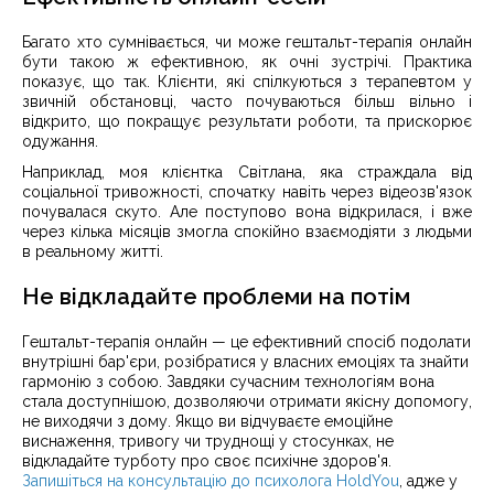
Багато хто сумнівається, чи може гештальт-терапія онлайн
бути такою ж ефективною, як очні зустрічі. Практика
показує, що так. Клієнти, які спілкуються з терапевтом у
звичній обстановці, часто почуваються більш вільно і
відкрито, що покращує результати роботи, та прискорює
одужання.
Наприклад, моя клієнтка Світлана, яка страждала від
соціальної тривожності, спочатку навіть через відеозв'язок
почувалася скуто. Але поступово вона відкрилася, і вже
через кілька місяців змогла спокійно взаємодіяти з людьми
в реальному житті.
Не відкладайте проблеми на потім
Гештальт-терапія онлайн — це ефективний спосіб подолати
внутрішні бар'єри, розібратися у власних емоціях та знайти
гармонію з собою. Завдяки сучасним технологіям вона
стала доступнішою, дозволяючи отримати якісну допомогу,
не виходячи з дому. Якщо ви відчуваєте емоційне
виснаження, тривогу чи труднощі у стосунках, не
відкладайте турботу про своє психічне здоров'я.
Запишіться на консультацію до психолога HoldYou
, адже у