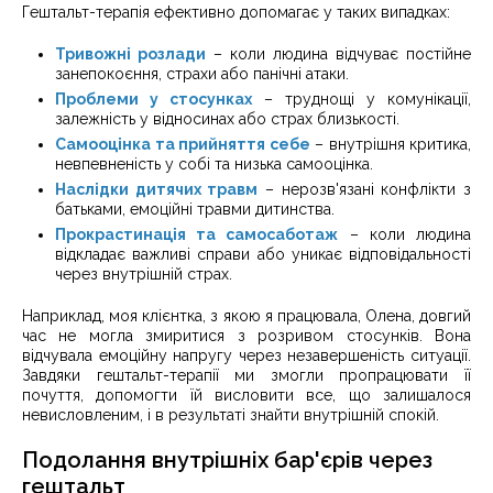
Гештальт-терапія ефективно допомагає у таких випадках:
Тривожні розлади
– коли людина відчуває постійне
занепокоєння, страхи або панічні атаки.
Проблеми у стосунках
– труднощі у комунікації,
залежність у відносинах або страх близькості.
Самооцінка та прийняття себе
– внутрішня критика,
невпевненість у собі та низька самооцінка.
Наслідки дитячих травм
– нерозв'язані конфлікти з
батьками, емоційні травми дитинства.
Прокрастинація та самосаботаж
– коли людина
відкладає важливі справи або уникає відповідальності
через внутрішній страх.
Наприклад, моя клієнтка, з якою я працювала, Олена, довгий
час не могла змиритися з розривом стосунків. Вона
відчувала емоційну напругу через незавершеність ситуації.
Завдяки гештальт-терапії ми змогли пропрацювати її
почуття, допомогти їй висловити все, що залишалося
невисловленим, і в результаті знайти внутрішній спокій.
Подолання внутрішніх бар'єрів через
гештальт