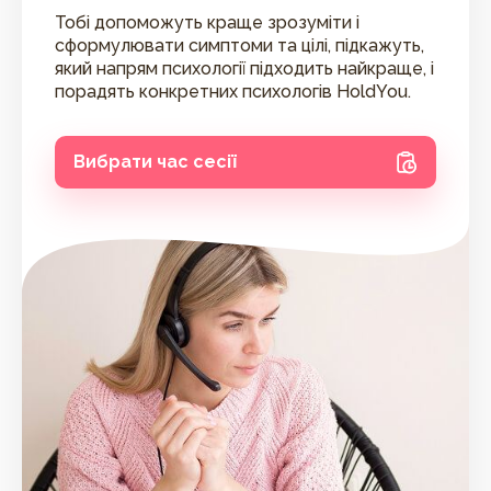
Тобі допоможуть краще зрозуміти і
сформулювати симптоми та цілі, підкажуть,
який напрям психології підходить найкраще, і
порадять конкретних психологів HoldYou.
Вибрати час сесії