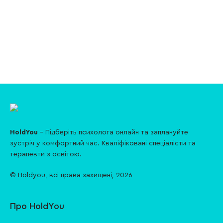
HoldYou
- Підберіть психолога онлайн та заплануйте
зуcтріч у комфортний час. Кваліфіковані спеціалісти та
терапевти з освітою.
© Holdyou,
всі права захищені
,
2026
Про HoldYou