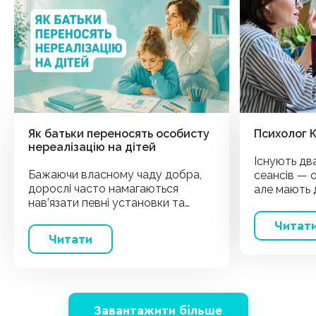
Як батьки переносять особисту
Психолог 
нереалізацію на дітей
Існують дв
Бажаючи власному чаду добра,
сеансів — 
дорослі часто намагаються
але мають д
нав’язати певні установки та
Дізнавшись
рішення. Але прагнення зробити
зможете об
Читат
краще іноді навпаки шкодить їм.
найкомфорт
Читати
Завантажити більше