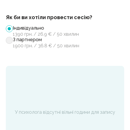
Як би ви хотіли провести сесію?
Індивідуально
1390
грн.
/
26.9
€
/
50 хвилин
З партнером
1900
грн.
/
36.8
€
/
50 хвилин
У психолога відсутні вільні години для запису