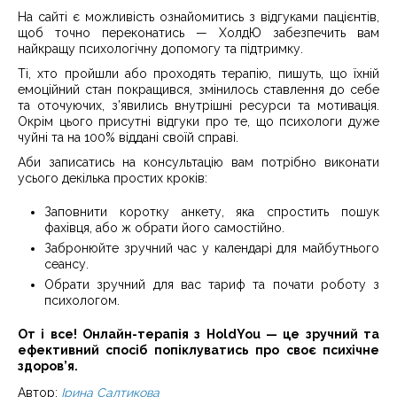
На сайті є можливість ознайомитись з відгуками пацієнтів,
щоб точно переконатись — ХолдЮ забезпечить вам
найкращу психологічну допомогу та підтримку.
Ті, хто пройшли або проходять терапію, пишуть, що їхній
емоційний стан покращився, змінилось ставлення до себе
та оточуючих, з’явились внутрішні ресурси та мотивація.
Окрім цього присутні відгуки про те, що психологи дуже
чуйні та на 100% віддані своїй справі.
Аби записатись на консультацію вам потрібно виконати
усього декілька простих кроків:
Заповнити коротку анкету, яка спростить пошук
фахівця, або ж обрати його самостійно.
Забронюйте зручний час у календарі для майбутнього
сеансу.
Обрати зручний для вас тариф та почати роботу з
психологом.
От і все! Онлайн-терапія з HoldYou — це зручний та
ефективний спосіб попіклуватись про своє психічне
здоров’я.
Автор:
Ірина Салтикова