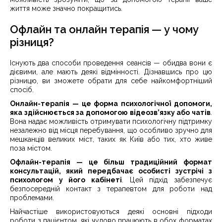
життя може значно покращитись.
Офлайн та онлайн терапія — у чому
різниця?
Існують два способи проведення сеансів — обидва вони є
дієвими, але мають деякі відмінності. Дізнавшись про цю
різницю, ви зможете обрати для себе найкомфортніший
спосіб.
Онлайн-терапія — це форма психологічної допомоги,
яка здійснюється за допомогою відеозв’язку або чатів
.
Вона надає можливість отримувати психологічну підтримку
незалежно від місця перебування, що особливо зручно для
мешканців великих міст, таких як Київ або тих, хто живе
поза містом.
Офлайн-терапія — це більш традиційний формат
консультацій, який передбачає особисті зустрічі з
психологом у його кабінеті
. Цей підхід забезпечує
безпосередній контакт з терапевтом для роботи над
проблемами.
Найчастіше використовуються деякі основні підходи
роботи з пацієнтом, які чудово працюють в обох форматах