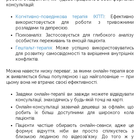
консультацій:
Когнітивно-поведінкова терапія (КПТ)
: Ефективно
використовується для роботи з тривожними
розладами та депресією.
Психоаналіз: Застосовується для глибокого аналізу
особистих переживань та емоцій пацієнта.
Гештальт-терапія
: Може успішно використовуватись
для розвитку самосвідомості та вирішення внутрішніх
конфліктів.
Можна навести низку переваг, за якими онлайн-терапія все
ж виявляється більш популярною і що найголовніше — при
цьому вона не втрачає своєї ефективності.
Завдяки онлайн-терапії ви завжди можете відвідувати
консультації, знаходячись у будь-якій точці на карті.
Онлайн-консультації зазвичай дешевші за офлайн, що
робить їх більш доступними для широкого кола
пацієнтів.
Пацієнти частіше обирають онлайн-сеанси, адже це
формує відчуття, ніби ви просто спілкуєтесь з
близькою людиною по відеозв'язку. До того ж у