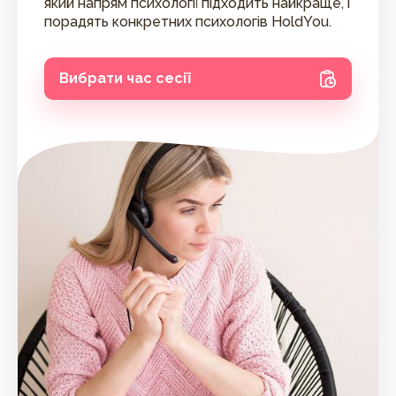
який напрям психології підходить найкраще, і
порадять конкретних психологів HoldYou.
Вибрати час сесії