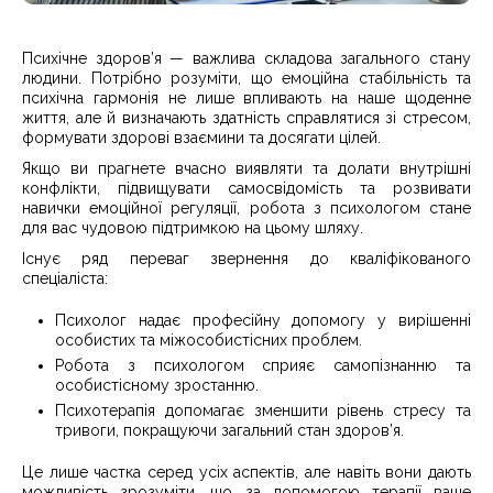
Психічне здоров’я — важлива складова загального стану
людини. Потрібно розуміти, що емоційна стабільність та
психічна гармонія не лише впливають на наше щоденне
життя, але й визначають здатність справлятися зі стресом,
формувати здорові взаємини та досягати цілей.
Якщо ви прагнете вчасно виявляти та долати внутрішні
конфлікти, підвищувати самосвідомість та розвивати
навички емоційної регуляції, робота з психологом стане
для вас чудовою підтримкою на цьому шляху.
Існує ряд переваг звернення до кваліфікованого
спеціаліста:
Психолог надає професійну допомогу у вирішенні
особистих та міжособистісних проблем.
Робота з психологом сприяє самопізнанню та
особистісному зростанню.
Психотерапія допомагає зменшити рівень стресу та
тривоги, покращуючи загальний стан здоров’я.
Це лише частка серед усіх аспектів, але навіть вони дають
можливість зрозуміти, що за допомогою терапії ваше