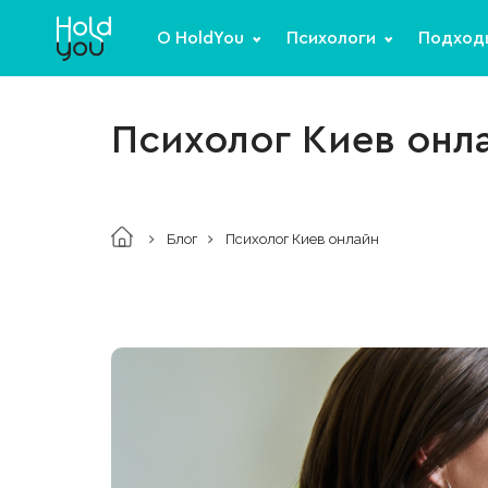
О HoldYou
Психологи
Подход
Психолог Киев онл
Блог
Психолог Киев онлайн