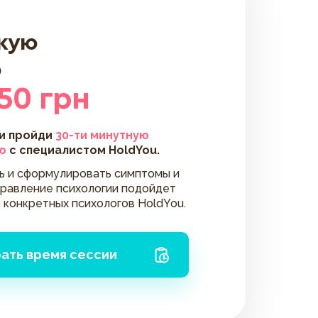
скую
ю
50 грн
 и пройди
30-ти минутную
ю
с специалистом HoldYou.
ть и сформулировать симптомы и
правление психологии подойдет
 конкретных психологов HoldYou.
ать время сессии