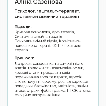
Аліна Сазонова
Психолог, гештальт-терапевт,
системний сімейний терапевт
Підходи
:
Кризова психологія, Арт-терапія,
Системна сімейна терапія,
Психодинамічний підхід, Когнітивно-
поведінкова терапія (КПТ), Гештальт-
терапія
Працює з
:
депресія, самооцінка та самоцінність,
апатія, тривожність, взаємовідносини,
кризові стани, прокрастинація,
переживання горя та втрати, агресія,
злість, почуття сорому, розлад харчової
поведінки, батьківство, вагітність, панічні
атаки, страхи, фобії, травма, ПТСР, втома,
емоційне вигорання, інше