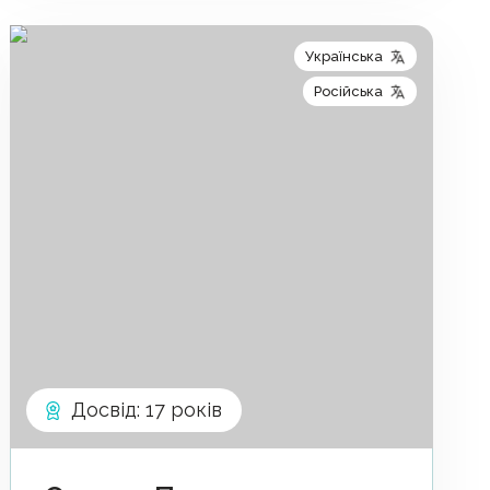
Українська
Російська
Досвід
:
17 років