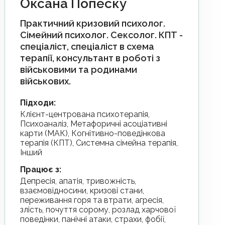
Оксана Попеску
Практичний кризовий психолог.
Сімейний психолог. Сексолог. КПТ -
спеціаліст, спеціаліст в схема
терапії, консультант в роботі з
військовими та родинами
військових.
Підходи
:
Клієнт-центрована психотерапія,
Психоаналіз, Метафоричні асоціативні
карти (МАК), Когнітивно-поведінкова
терапія (КПТ), Системна сімейна терапія,
Інший
Працює з
:
депресія, апатія, тривожність,
взаємовідносини, кризові стани,
переживання горя та втрати, агресія,
злість, почуття сорому, розлад харчової
поведінки, панічні атаки, страхи, фобії,