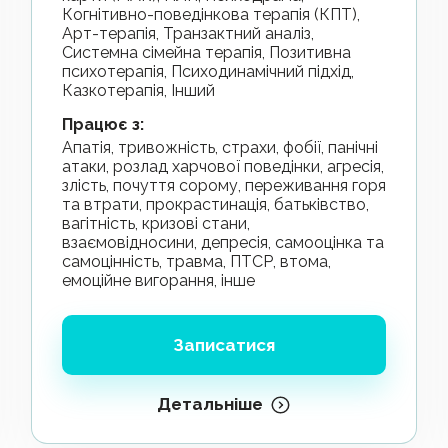
Когнітивно-поведінкова терапія (КПТ),
Арт-терапія, Транзактний аналіз,
Системна сімейна терапія, Позитивна
психотерапія, Психодинамічний підхід,
Казкотерапія, Інший
Працює з
:
апатія, тривожність, страхи, фобії, панічні
атаки, розлад харчової поведінки, агресія,
злість, почуття сорому, переживання горя
та втрати, прокрастинація, батьківство,
вагітність, кризові стани,
взаємовідносини, депресія, самооцінка та
самоцінність, травма, ПТСР, втома,
емоційне вигорання, інше
Записатися
Детальніше