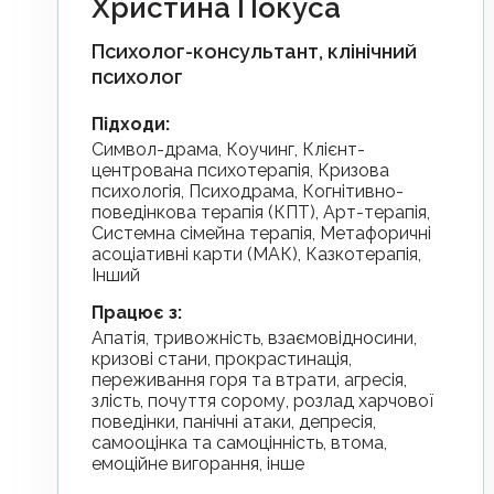
Христина Покуса
Психолог-консультант, клінічний
психолог
Підходи
:
Символ-драма, Коучинг, Клієнт-
центрована психотерапія, Кризова
психологія, Психодрама, Когнітивно-
поведінкова терапія (КПТ), Арт-терапія,
Системна сімейна терапія, Метафоричні
асоціативні карти (МАК), Казкотерапія,
Інший
Працює з
:
апатія, тривожність, взаємовідносини,
кризові стани, прокрастинація,
переживання горя та втрати, агресія,
злість, почуття сорому, розлад харчової
поведінки, панічні атаки, депресія,
самооцінка та самоцінність, втома,
емоційне вигорання, інше