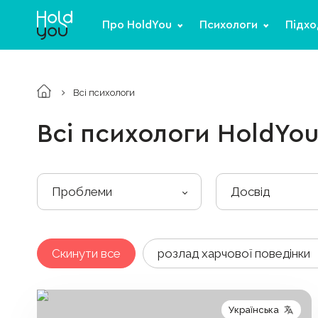
батьківство,
вагітність
Про HoldYou
Психологи
Підхо
панічні атаки
страхи, фобії
Всі психологи
депресія
Всі психологи HoldYo
самооцінка та
самоцінність
травма, ПТСР
Проблеми
Досвід
втома, емоційне
вигорання
інше
Скинути все
розлад харчової поведінки
Українська