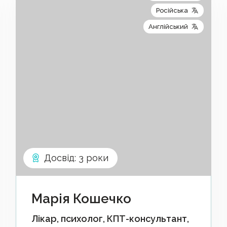
Інший
Російська
Англійський
Досвід
:
3 роки
Марія Кошечко
Лікар, психолог, КПТ-консультант,