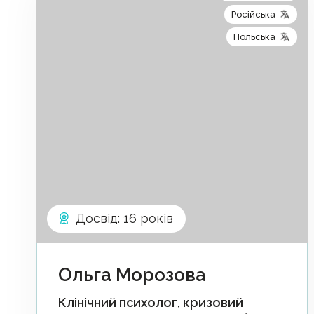
Російська
Польська
Досвід
:
16 років
Ольга Морозова
Клінічний психолог, кризовий