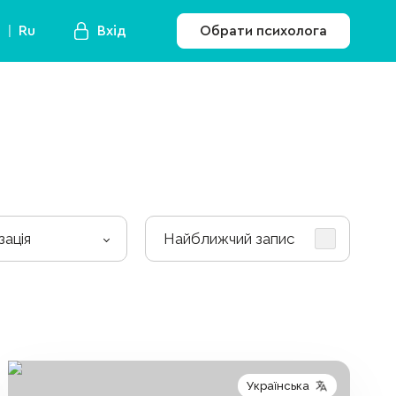
a
Ru
Вхід
Обрати психолога
зація
Найближчий запис
Українська