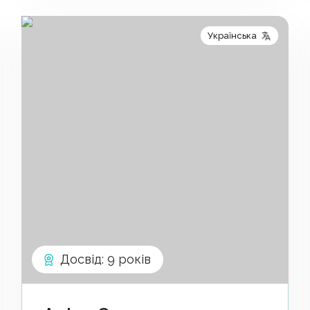
Українська
Досвід
:
9 років