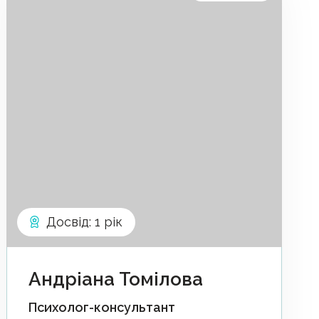
Досвід
:
1 рік
Андріана Томілова
Психолог-консультант