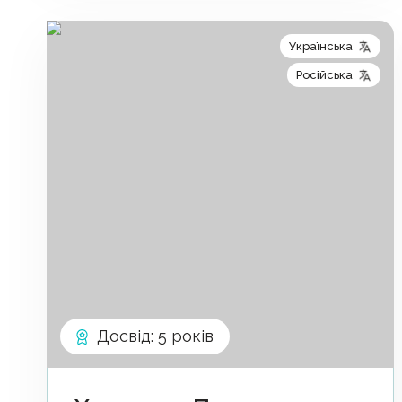
Українська
Російська
Досвід
:
5 років