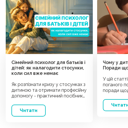
Сімейний психолог для батьків і
Чому у ди
дітей: як налагодити стосунки,
Поради щ
коли сил вже немає
У цій статт
Як розпізнати кризу у стосунках з
поганого п
дитиною та отримати професійну
поради щод
допомогу - практичний посібник
для батьків
Читат
Читати