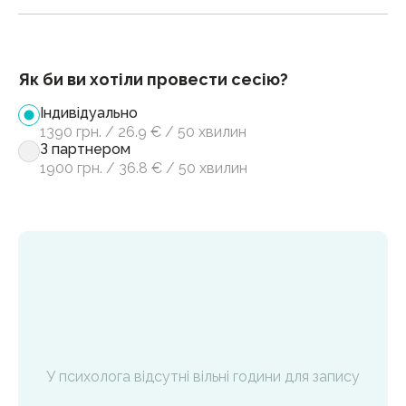
Як би ви хотіли провести сесію?
Індивідуально
1390
грн.
/
26.9
€
/
50 хвилин
З партнером
1900
грн.
/
36.8
€
/
50 хвилин
У психолога відсутні вільні години для запису