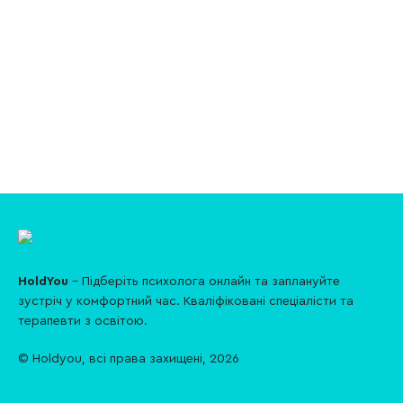
HoldYou
- Підберіть психолога онлайн та заплануйте
зуcтріч у комфортний час. Кваліфіковані спеціалісти та
терапевти з освітою.
© Holdyou,
всі права захищені
,
2026