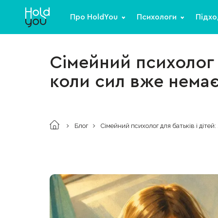
Про HoldYou
Психологи
Підхо
Сімейний психолог д
коли сил вже нема
Блог
Сімейний психолог для батьків і дітей