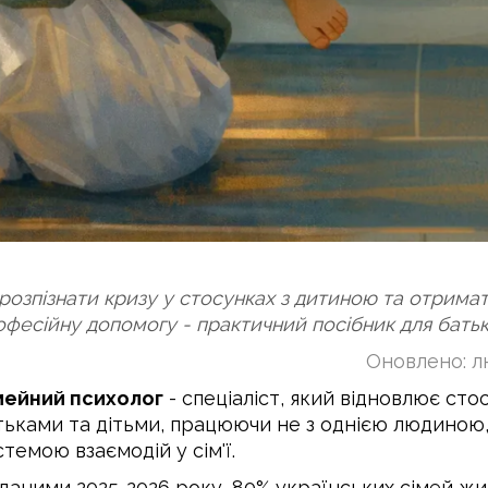
 розпізнати кризу у стосунках з дитиною та отрима
офесійну допомогу - практичний посібник для батьк
Оновлено: л
мейний психолог
- спеціаліст, який відновлює сто
тьками та дітьми, працюючи не з однією людиною,
темою взаємодій у сім'ї.
 даними 2025-2026 року, 80% українських сімей жи