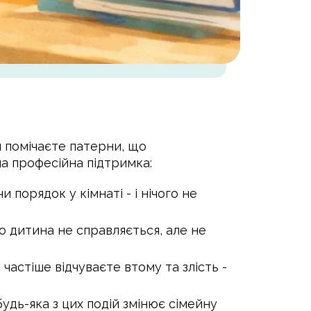
и помічаєте патерни, що
на професійна підтримка:
 порядок у кімнаті - і нічого не
 що дитина не справляється, але не
 частіше відчуваєте втому та злість -
будь-яка з цих подій змінює сімейну