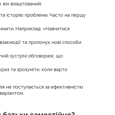
к він влаштований:
т та історію проблеми. Часто на першу
римати. Наприклад: «Навчитися
взаємодії та пропонує нові способи
упній зустрічі обговорює, що
криз та зрозуміти, коли варто
ія не поступається за ефективністю
варіантом.
 батьки самостійно?