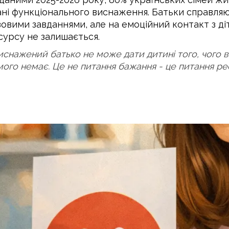
ані функціонального виснаження. Батьки справляю
зовими завданнями, але на емоційний контакт з ді
сурсу не залишається.
иснажений батько не може дати дитині того, чого в
мого немає. Це не питання бажання - це питання ре