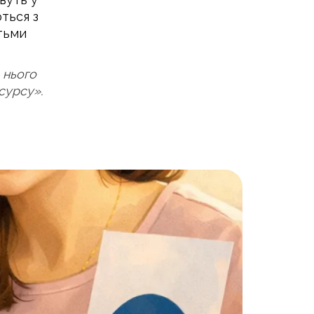
ться з
тьми
 нього
сурсу».