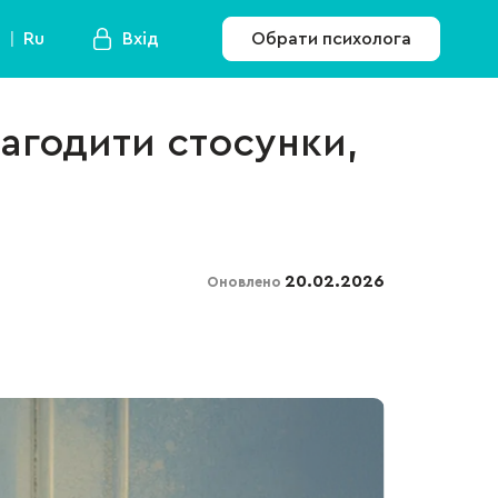
a
Ru
Вхід
Обрати психолога
лагодити стосунки,
20.02.2026
Оновлено