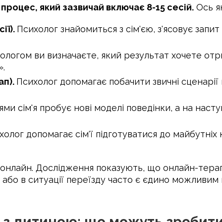
процес, який зазвичай включає 8-15 сесій.
Ось я
ії).
Психолог знайомиться з сім'єю, з'ясовує запи
хологом ви визначаєте, який результат хочете от
».
ап).
Психолог допомагає побачити звичні сценарії 
ями сім'я пробує нові моделі поведінки, а на наст
холог допомагає сім'ї підготуватися до майбутніх 
нлайн. Дослідження показують, що онлайн-терап
и або в ситуації переїзду часто є єдино можливим 
 з дитиною: що можуть зробити