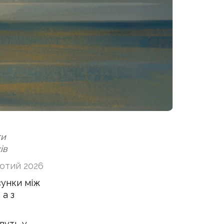
ти
ів
ютий 2026
сунки між
 а з
вуть у