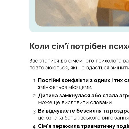
Коли сім'ї потрібен пси
Звертатися до сімейного психолога ва
повторюються, які не вдається змінити
Постійні конфлікти з одних і тих 
змінюється місяцями.
Дитина замкнулася або стала аг
може це висловити словами.
Ви відчуваєте безсилля та роздр
це ознака батьківського вигорання
Сім'я пережила травматичну поді