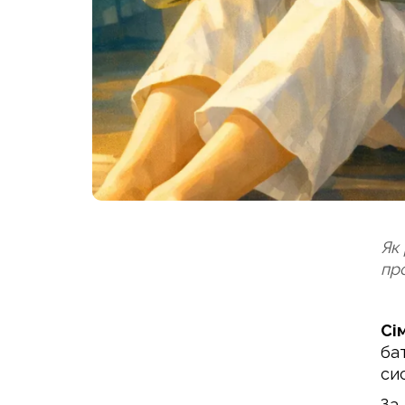
Як
пр
Сі
ба
сис
За