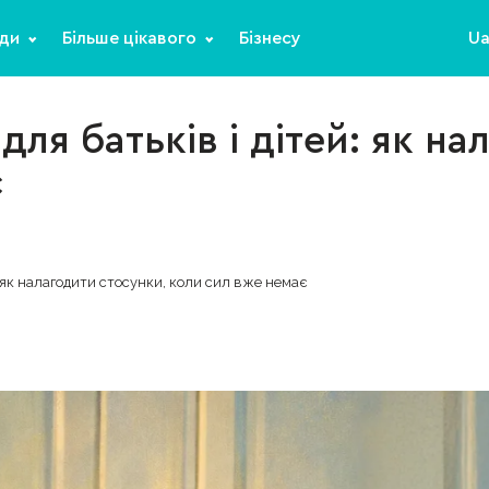
ди
Більше цікавого
Бізнесу
U
ля батьків і дітей: як на
є
: як налагодити стосунки, коли сил вже немає