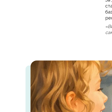
ст
ба
ре
«В
са