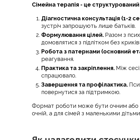
Сімейна терапія - це структурований 
Діагностична консультація (1-2 сес
зустріч запрошують лише батьків.
Формулювання цілей.
Разом з пси
домовлятися з підлітком без криків
Робота з патернами (основний ет
реагування.
Практика та закріплення.
Між сесі
спрацювало.
Завершення та профілактика.
Пси
повернутися за підтримкою.
Формат роботи може бути очним або о
очній, а для сімей з маленькими дітьм
Як налагодити стосунки