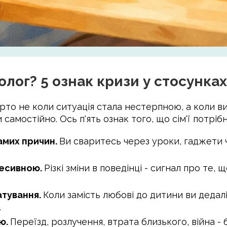
холог? 5 ознак кризи у стосунках
рто не коли ситуація стала нестерпною, а коли в
 самостійно. Ось п'ять ознак того, що сім'ї потріб
самих причин.
Ви сваритесь через уроки, гаджети чи
ресивною.
Різкі зміни в поведінці - сигнал про те,
атування.
Коли замість любові до дитини ви дедалі
.
ю.
Переїзд, розлучення, втрата близького, війна - 