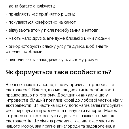
- вони багато аналізують;
- приділяють час прийняттю рішень;
- почуваються комфортно на самоті;
- відчувають втому після перебування в натовпі;
- мають мало друзів, але дуже близькі з цими людьми;
- використовують власну уяву та думки, щоб знайти
рішення проблеми;
- відпочивають, знаходячись у власному розумі.
Як формується така особистість?
Вчені не знають напевно, в чому причина інтроверсії чи
екстраверсії. Відомо, що мозок двох типів особистості
працює дещо по-різному. Дослідники виявили, що у
інтровертів більший приплив крові до лобової частки, ніж у
екстравертів. Ця частина мозку допомагає запам’ятовувати
речі, вирішувати проблеми та планувати наперед. Мозок
інтровертів також реагує на дофамін інакше, ніж мозок
екстравертів. Це хімічна речовина, яка включає частину
нашого мозку, яка прагне винагороди та задоволення, а