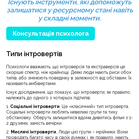
Існують інструменти, які допоможуть
залишатися у ресурсному стані навіть
у складні моменти.
Консультація психолога
Типи інтровертів
Психологи вважають, що інтроверсія та екстраверсія це
скоріше спектр, ніж крайнощі. Деякі люди мають риси обох
типів, або змінюють поведінку в залежності від обставин. Їх
називають амбівертами.
Існує дослідження, що показує, що інтроверти, як правило,
належать до одного з чотирьох підтипів:
1.
Соціальні інтроверти
. Це «класичний» тип інтроверта.
Соціальні інтроверти люблять невеликі групи та тиху
обстановку. Оберуть залишитися вдома дивитись фільм з 1-
2 друзями, замість вечірки.
2.
Мислячі інтроверти
. Люди цієї групи – мрійники. Вони
проводять багато часу в своїх думках і, як правило, мають