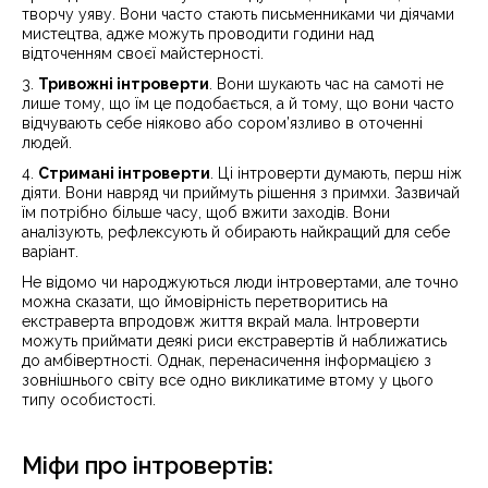
творчу уяву. Вони часто стають письменниками чи діячами
мистецтва, адже можуть проводити години над
відточенням своєї майстерності.
3.
Тривожні інтроверти
. Вони шукають час на самоті не
лише тому, що їм це подобається, а й тому, що вони часто
відчувають себе ніяково або сором’язливо в оточенні
людей.
4.
Стримані інтроверти
. Ці інтроверти думають, перш ніж
діяти. Вони навряд чи приймуть рішення з примхи. Зазвичай
їм потрібно більше часу, щоб вжити заходів. Вони
аналізують, рефлексують й обирають найкращий для себе
варіант.
Не відомо чи народжуються люди інтровертами, але точно
можна сказати, що ймовірність перетворитись на
екстраверта впродовж життя вкрай мала. Інтроверти
можуть приймати деякі риси екстравертів й наближатись
до амбівертності. Однак, перенасичення інформацією з
зовнішнього світу все одно викликатиме втому у цього
типу особистості.
Міфи про інтровертів: