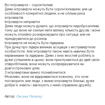
Всі інтроверти – сором’язливі.
Деякі інтроверти можуть бути сором’язливими, але це
особливості конкретної людини, а не спільна риса
інтровертів.
Інтроверти непривітні.
Деякі люди можуть думати, що інтроверти недоброзичливі,
тому що вони не схильні мати велику кількість друзів, і вони
можуть спокійно розмірковувати про ситуації, але не
приєднуватися до розмов.
Інтроверти не можуть бути лідерами.
При думці про лідера виникає асоціація з екстравертною
особистістю. Але інтроверти також мають навички бути
керівниками та лідерами. Деякі з їхніх якостей роблять їх
дуже успішними в цьому: вони прислухаються до ідей своїх
співробітників, вони можуть зосереджуватися на
довгострокових цілях.
З інтровертами важко познайомитися.
Можливо, вони не відкриваються кожному, хто хоче
поговорити, але люди, з якими інтроверти близькі, дуже
добре їх знають і зав’язують з ними справжню дружбу.
Автор:
Оксана Попеску