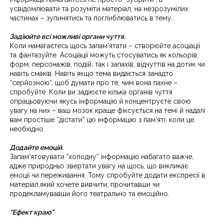
усвідомлювати та розуміти матеріал, на незрозумілих
частинах – зупинятись та поглиблюватись в тему.
Задіюйте всі можливі органи чуття.
Коли намагаєтесь щось запам'ятати – створюйте асоціації
та фантазуйте. Асоціації можуть стосуватись як кольорів,
форм, персонажів, подій, так і запахів, відчуттів на дотик чи
навіть смаків. Навіть якщо тема видається занадто
“серйозною”, щоб думати про те, чим вона пахне –
спробуйте. Коли ви задіюєте кілька органів чуття
опрацьовуючи якусь інформацію й концентруєте свою
увагу на них – ваш мозок краще фіксується на темі й надалі
вам простіше “дістати” цю інформацію з пам'яті, коли це
необхідно.
Додайте емоцій.
Запам'ятовувати “холодну” інформацію набагато важче,
адже природньо звертати увагу на щось, що викликає
емоції чи переживання. Тому спробуйте додати експресії в
матеріал,який хочете вивчити, прочитавши чи
продекламувавши його театрально та емоційно.
“Ефект краю”