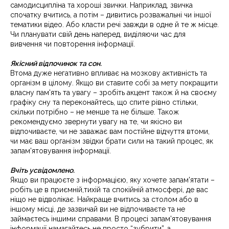
самодисципліна та хороші звички. Наприклад, звичка
спочатку вчитись, а потім – дивитись розважальні чи іншої
тематики відео. Або класти речі завжди в одне й те ж місце.
Чи планувати свій день наперед, виділяючи час для
вивчення чи повторення інформації.
Якісний відпочинок та сон.
Втома дуже негативно впливає на мозкову активність та
організм в цілому. Якщо ви ставите собі за мету покращити
власну пам'ять та увагу – зробіть акцент також й на своєму
графіку сну та переконайтесь, що спите рівно стільки,
скільки потрібно – не менше та не більше. Також
рекомендуємо звернути увагу на те, чи якісно ви
відпочиваєте, чи не заважає вам постійне відчуття втоми,
чи має ваш організм звідки брати сили на такий процес, як
запам'ятовування інформації.
Вчіть усвідомлено.
Якщо ви працюєте з інформацією, яку хочете запам'ятати –
робіть це в приємній,тихій та спокійній атмосфері, де вас
ніщо не відволікає. Найкраще вчитись за столом або в
іншому місці, де зазвичай ви не відпочиваєте та не
займаєтесь іншими справами. В процесі запам'ятовування
інформації намагайтесь не просто “зубрити”, а