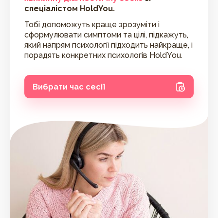
спеціалістом HoldYou.
Тобі допоможуть краще зрозуміти і
сформулювати симптоми та цілі, підкажуть,
який напрям психології підходить найкраще, і
порадять конкретних психологів HoldYou.
Вибрати час сесії