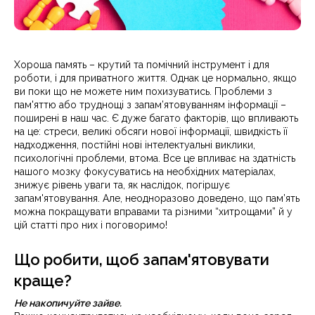
Хороша память – крутий та помічний інструмент і для
роботи, і для приватного життя. Однак це нормально, якщо
ви поки що не можете ним похизуватись. Проблеми з
пам'яттю або труднощі з запам’ятовуванням інформації –
поширені в наш час. Є дуже багато факторів, що впливають
на це: стреси, великі обсяги нової інформації, швидкість її
надходження, постійні нові інтелектуальні виклики,
психологічні проблеми, втома. Все це впливає на здатність
нашого мозку фокусуватись на необхідних матеріалах,
знижує рівень уваги та, як наслідок, погіршує
запам'ятовування. Але, неодноразово доведено, що пам’ять
можна покращувати вправами та різними “хитрощами” й у
цій статті про них і поговоримо!
Що робити, щоб запам'ятовувати
краще?
Не накопичуйте зайве.