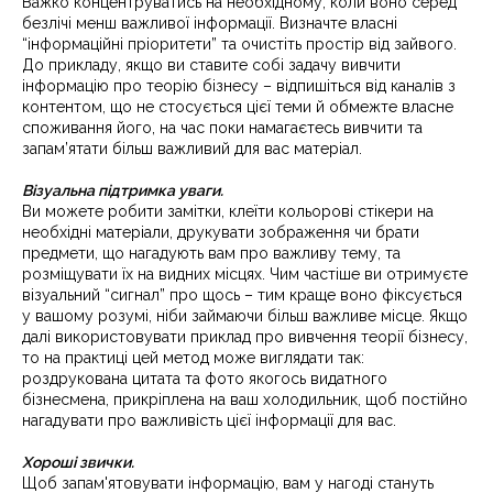
Важко концентруватись на необхідному, коли воно серед
безлічі менш важливої інформації. Визначте власні
“інформаційні пріоритети” та очистіть простір від зайвого.
До прикладу, якщо ви ставите собі задачу вивчити
інформацію про теорію бізнесу – відпишіться від каналів з
контентом, що не стосується цієї теми й обмежте власне
споживання його, на час поки намагаєтесь вивчити та
запам’ятати більш важливий для вас матеріал.
Візуальна підтримка уваги.
Ви можете робити замітки, клеїти кольорові стікери на
необхідні матеріали, друкувати зображення чи брати
предмети, що нагадують вам про важливу тему, та
розміщувати їх на видних місцях. Чим частіше ви отримуєте
візуальний “сигнал” про щось – тим краще воно фіксується
у вашому розумі, ніби займаючи більш важливе місце. Якщо
далі використовувати приклад про вивчення теорії бізнесу,
то на практиці цей метод може виглядати так:
роздрукована цитата та фото якогось видатного
бізнесмена, прикріплена на ваш холодильник, щоб постійно
нагадувати про важливість цієї інформації для вас.
Хороші звички.
Щоб запам'ятовувати інформацію, вам у нагоді стануть