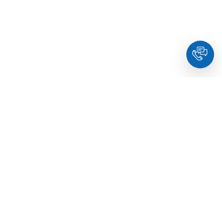
HoldYou
- Підберіть психолога онлайн та заплануйте
зуcтріч у комфортний час. Кваліфіковані спеціалісти та
терапевти з освітою.
© Holdyou,
всі права захищені
,
2026