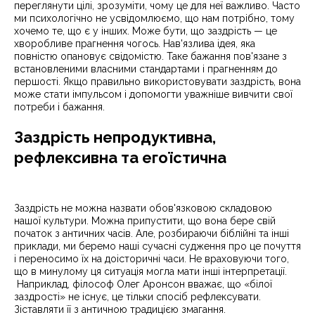
переглянути цілі, зрозуміти, чому це для неї важливо. Часто
ми психологічно не усвідомлюємо, що нам потрібно, тому
хочемо те, що є у інших. Може бути, що заздрість — це
хворобливе прагнення чогось. Нав'язлива ідея, яка
повністю опановує свідомістю. Таке бажання пов'язане з
встановленими власними стандартами і прагненням до
першості. Якщо правильно використовувати заздрість, вона
може стати імпульсом і допомогти уважніше вивчити свої
потреби і бажання.
Заздрість непродуктивна,
рефлексивна та егоїстична
Заздрість не можна назвати обов'язковою складовою
нашої культури. Можна припустити, що вона бере свій
початок з античних часів. Але, розбираючи біблійні та інші
приклади, ми беремо наші сучасні судження про це почуття
і переносимо їх на доісторичні часи. Не враховуючи того,
що в минулому ця ситуація могла мати інші інтерпретації.
Наприклад, філософ Олег Аронсон вважає, що «білої
заздрості» не існує, це тільки спосіб рефлексувати.
Зіставляти її з античною традицією змагання.