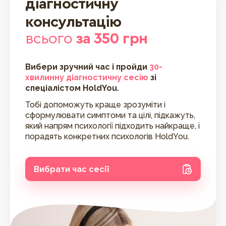
діагностичну
консультацію
всього
за 350 грн
Вибери зручний час і пройди
30-
хвилинну діагностичну сесію
зі
спеціалістом HoldYou.
Тобі допоможуть краще зрозуміти і
сформулювати симптоми та цілі, підкажуть,
який напрям психології підходить найкраще, і
порадять конкретних психологів HoldYou.
Вибрати час сесії