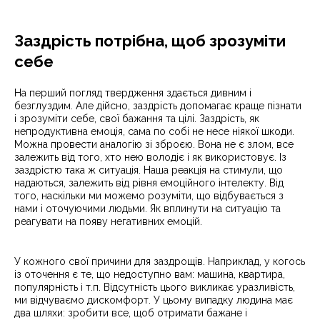
Заздрість потрібна, щоб зрозуміти
себе
На перший погляд твердження здається дивним і
безглуздим. Але дійсно, заздрість допомагає краще пізнати
і зрозуміти себе, свої бажання та цілі. Заздрість, як
непродуктивна емоція, сама по собі не несе ніякої шкоди.
Можна провести аналогію зі зброєю. Вона не є злом, все
залежить від того, хто нею володіє і як використовує. Із
заздрістю така ж ситуація. Наша реакція на стимули, що
надаються, залежить від рівня емоційного інтелекту. Від
того, наскільки ми можемо розуміти, що відбувається з
нами і оточуючими людьми. Як вплинути на ситуацію та
реагувати на появу негативних емоцій.
У кожного свої причини для заздрощів. Наприклад, у когось
із оточення є те, що недоступно вам: машина, квартира,
популярність і т.п. Відсутність цього викликає уразливість,
ми відчуваємо дискомфорт. У цьому випадку людина має
два шляхи: зробити все, щоб отримати бажане і