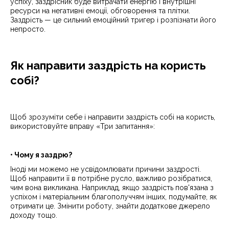
успіху, заздрісник буде витрачати енергію і внутрішні
ресурси на негативні емоції, обговорення та плітки.
Заздрість — це сильний емоційний тригер і розпізнати його
непросто.
Як направити заздрість на користь
собі?
Щоб зрозуміти себе і направити заздрість собі на користь,
використовуйте вправу «Три запитання»:
• Чому я заздрю?
Іноді ми можемо не усвідомлювати причини заздрості.
Щоб направити її в потрібне русло, важливо розібратися,
чим вона викликана. Наприклад, якщо заздрість пов'язана з
успіхом і матеріальним благополуччям інших, подумайте, як
отримати це. Змінити роботу, знайти додаткове джерело
доходу тощо.