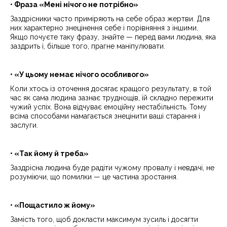
• Фраза «Мені нічого не потрібно»
Заздрісники часто приміряють на себе образ жертви. Для
них характерно знецінення себе і порівняння з іншими.
Якщо почуєте таку фразу, знайте — перед вами людина, яка
заздрить і, більше того, прагне маніпулювати.
• «У цьому немає нічого особливого»
Коли хтось із оточення досягає кращого результату, в той
час як сама людина зазнає труднощів, їй складно пережити
чужий успіх. Вона відчуває емоційну нестабільність. Тому
всіма способами намагається знецінити ваші старання і
заслуги.
• «Так йому й треба»
Заздрісна людина буде радіти чужому провалу і невдачі, не
розуміючи, що помилки — це частина зростання.
• «Пощастило ж йому»
Замість того, щоб докласти максимум зусиль і досягти