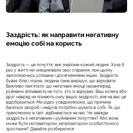
Заздрість: як направити негативну
емоцію собі на користь
Заздрість — це почуття, яке знайоме кожній людині. Хоча б
раз у житті ми знецінювали свої старання, при цьому
захоплюючись успіхами і досягненнями інших. Заздрість
буває біла і чорна, людина сама вирішує, що відчувати.
Важливо пам'ятати, що негативні емоції насамперед
руйнівно впливають на того, хто їх відчуває. Ваш колега або
друг навряд чи пізнають силу вашої заздрості, але на вас це
відобразиться. Ми рідко усвідомлюємо, що причини
багатьох хвороб і недугів потрібно шукати в собі. Те, що
транслюємо в світ, відбивається на нас. Чи завжди
заздрість є негативним і руйнівним почуттям? Або вона
може бути мотиватором, каталізатором особистісного
зростання? Давайте розбиратися.