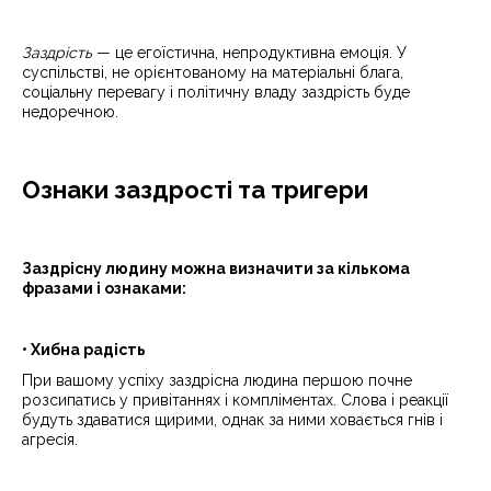
Заздрість
— це егоїстична, непродуктивна емоція. У
суспільстві, не орієнтованому на матеріальні блага,
соціальну перевагу і політичну владу заздрість буде
недоречною.
Ознаки заздрості та тригери
Заздрісну людину можна визначити за кількома
фразами і ознаками:
• Хибна радість
При вашому успіху заздрісна людина першою почне
розсипатись у привітаннях і компліментах. Слова і реакції
будуть здаватися щирими, однак за ними ховається гнів і
агресія.