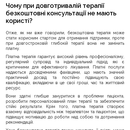
Чому при довготривалій терапії
безкоштовні консультації не мають
користі?
Отже, як ми вже говорили, безкоштовна терапія може
стати корисним стартом для отримання підтримки, проте
при довгостроковій глибокій терапії вона не замінить
платну.
Платна терапія гарантує високий рівень професіоналізму,
регулярний супровід та індивідуальний підхід, які є
критичними для ефективного лікування. Платні послуги
надаються досвідченими фахівцями, що мають значний
практичний досвід та постійно підвищують свою
кваліфікацію, вкладаючи в це свої гроші, час та життєвий
ресурс.
Вони здатні глибше зануритися в проблеми пацієнта,
розробити персоналізований план терапії та забезпечити
стійкі результати. Крім того, платна терапія створює
взаємну відповідальність між терапевтом та пацієнтом, що
підвищує мотивацію до роботи над собою та дотримання
рекомендацій.