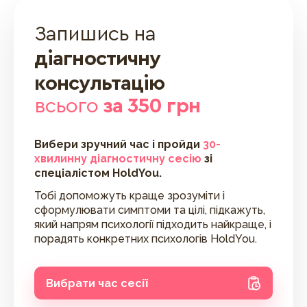
Запишись на
діагностичну
консультацію
всього
за 350 грн
Вибери зручний час і пройди
30-
хвилинну діагностичну сесію
зі
спеціалістом HoldYou.
Тобі допоможуть краще зрозуміти і
сформулювати симптоми та цілі, підкажуть,
який напрям психології підходить найкраще, і
порадять конкретних психологів HoldYou.
Вибрати час сесії