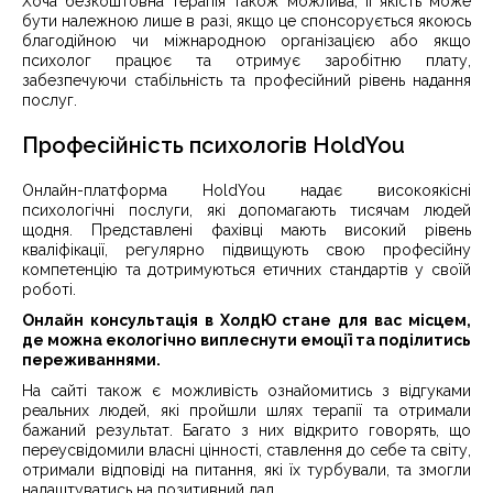
Хоча безкоштовна терапія також можлива, її якість може
бути належною лише в разі, якщо це спонсорується якоюсь
благодійною чи міжнародною організацією або якщо
психолог працює та отримує заробітню плату,
забезпечуючи стабільність та професійний рівень надання
послуг.
Професійність психологів HoldYou
Онлайн-платформа HoldYou надає високоякісні
психологічні послуги, які допомагають тисячам людей
щодня. Представлені фахівці мають високий рівень
кваліфікації, регулярно підвищують свою професійну
компетенцію та дотримуються етичних стандартів у своїй
роботі.
Онлайн консультація в ХолдЮ стане для вас місцем,
де можна екологічно виплеснути емоції та поділитись
переживаннями.
На сайті також є можливість ознайомитись з відгуками
реальних людей, які пройшли шлях терапії та отримали
бажаний результат. Багато з них відкрито говорять, що
переусвідомили власні цінності, ставлення до себе та світу,
отримали відповіді на питання, які їх турбували, та змогли
налаштуватись на позитивний лад.