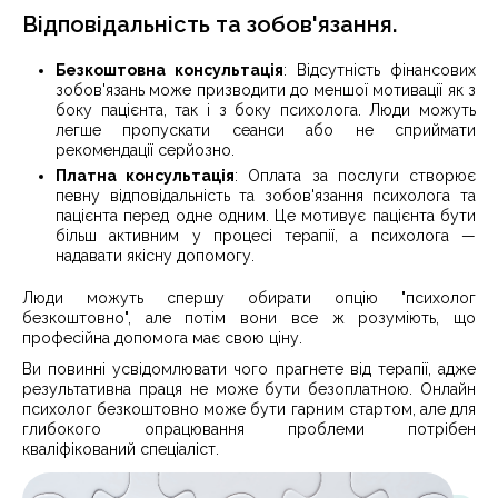
Відповідальність та зобов'язання.
Безкоштовна консультація
: Відсутність фінансових
зобов'язань може призводити до меншої мотивації як з
боку пацієнта, так і з боку психолога. Люди можуть
легше пропускати сеанси або не сприймати
рекомендації серйозно.
Платна консультація
: Оплата за послуги створює
певну відповідальність та зобов'язання психолога та
пацієнта перед одне одним. Це мотивує пацієнта бути
більш активним у процесі терапії, а психолога —
надавати якісну допомогу.
Люди можуть спершу обирати опцію "психолог
безкоштовно", але потім вони все ж розуміють, що
професійна допомога має свою ціну.
Ви повинні усвідомлювати чого прагнете від терапії, адже
результативна праця не може бути безоплатною. Онлайн
психолог безкоштовно може бути гарним стартом, але для
глибокого опрацювання проблеми потрібен
кваліфікований спеціаліст.