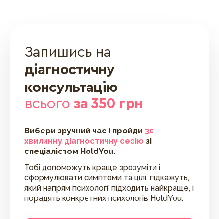
Запишись на
діагностичну
консультацію
всього
за 350 грн
Вибери зручний час і пройди
30-
хвилинну діагностичну сесію
зі
спеціалістом HoldYou.
Тобі допоможуть краще зрозуміти і
сформулювати симптоми та цілі, підкажуть,
який напрям психології підходить найкраще, і
порадять конкретних психологів HoldYou.