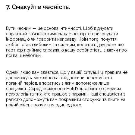
7. Смакуйте чесність.
Бути чесним — це основа інтимності. Щоб відчувати
справжній зв’язок з кимось, вам не варто приховувати
інформацію чи говорити неправду. Крім того, почуття
любові стає глибоким та сильним, коли ви відчуваєте, що
партнер приймає справжню вашу особистість, знаючи про
всі ваші недоліки.
Однак, якщо вам здається, що у вашій ситуації ці правила не
допоможуть, можливо ваші відносини переживають
поганий період, впоратись з яким допоможе лише
спеціаліст. Серед психологів HoldYou є багато сімейних
психологів та тих, хто працює з парами. Наші спеціалісти з
радістю допоможуть вам покращити стосунки та вийти на
новий рівень розуміння один одного.