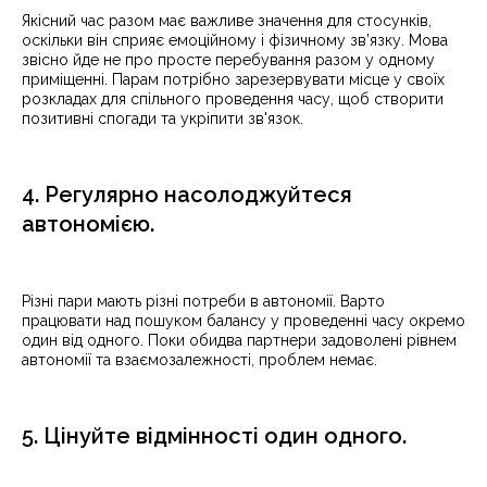
Якісний час разом має важливе значення для стосунків,
оскільки він сприяє емоційному і фізичному зв’язку. Мова
звісно йде не про просте перебування разом у одному
приміщенні. Парам потрібно зарезервувати місце у своїх
розкладах для спільного проведення часу, щоб створити
позитивні спогади та укріпити зв'язок.
4. Регулярно насолоджуйтеся
автономією.
Різні пари мають різні потреби в автономії. Варто
працювати над пошуком балансу у проведенні часу окремо
один від одного. Поки обидва партнери задоволені рівнем
автономії та взаємозалежності, проблем немає.
5. Цінуйте відмінності один одного.