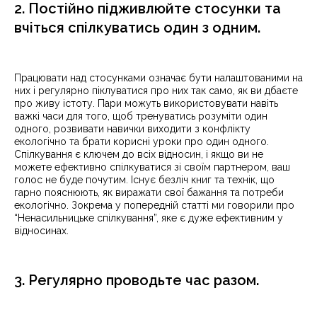
2. Постійно підживлюйте стосунки та
вчіться спілкуватись один з одним.
Працювати над стосунками означає бути налаштованими на
них і регулярно піклуватися про них так само, як ви дбаєте
про живу істоту. Пари можуть використовувати навіть
важкі часи для того, щоб тренуватись розуміти один
одного, розвивати навички виходити з конфлікту
екологічно та брати корисні уроки про один одного.
Спілкування є ключем до всіх відносин, і якщо ви не
можете ефективно спілкуватися зі своїм партнером, ваш
голос не буде почутим. Існує безліч книг та технік, що
гарно пояснюють, як виражати свої бажання та потреби
екологічно. Зокрема у попередній статті ми говорили про
“Ненасильницьке спілкування”, яке є дуже ефективним у
відносинах.
3. Регулярно проводьте час разом.