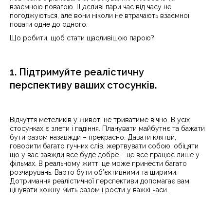
взаємною повагою. Щасливі пари час від часу не
погоджуються, але вони ніколи не втрачають взаємної
поваги одне до одного.
Що робити, щоб стати щасливішою парою?
1. Підтримуйте реалістичну
перспективу ваших стосунків.
Відчуття метеликів у животі не триватиме вічно. В усіх
стосунках є злети і падіння. Планувати майбутнє та бажати
бути разом назавжди – прекрасно. Давати клятви,
говорити багато гучних слів, жертвувати собою, обіцяти
що у вас завжди все буде добре – це все працює лише у
фільмах. В реальному житті це може принести багато
розчарувань. Варто бути об’єктивними та щирими.
Дотримання реалістичної перспективи допомагає вам
цінувати кожну мить разом і рости у важкі часи.