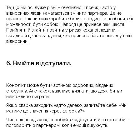
Те, що ми всі дуже різні – очевидно. І все ж, часто у
відносинах люди намагаються змінити партнера. Це не
працює. Так ви лише зробите боляче людині та позбавите її
можливості бути собою. Навряд це принесе вам щастя.
Прийняти й знайти позитив у рисах коханої людини –
складне й цікаве завдання, яке принесе багато щастя у ваші
відносини.
6. Вмійте відступати.
Конфлікт може бути частиною здорових, відданих
стосунків. Але також важливо визнати, що деякі битви
неможливо виграти.
Якщо сварка заходить надто далеко, запитайте себе: «Чи
матиме це значення через 10 років?»
Якщо відповідь «ні», спробуйте відступити й за потреби –
поговорити з партнером, коли емоції вщухнуть.