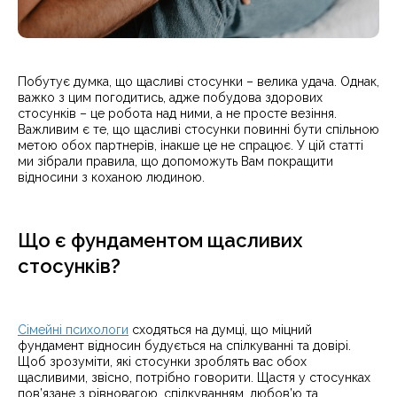
Побутує думка, що щасливі стосунки – велика удача. Однак,
важко з цим погодитись, адже побудова здорових
стосунків – це робота над ними, а не просте везіння.
Важливим є те, що щасливі стосунки повинні бути спільною
метою обох партнерів, інакше це не спрацює. У цій статті
ми зібрали правила, що допоможуть Вам покращити
відносини з коханою людиною.
Що є фундаментом щасливих
стосунків?
Сімейні психологи
сходяться на думці, що міцний
фундамент відносин будується на спілкуванні та довірі.
Щоб зрозуміти, які стосунки зроблять вас обох
щасливими, звісно, потрібно говорити. Щастя у стосунках
пов’язане з рівновагою, спілкуванням, любов’ю та