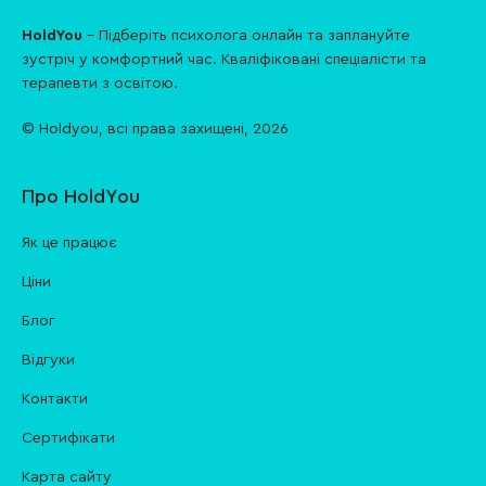
HoldYou
- Підберіть психолога онлайн та заплануйте
зуcтріч у комфортний час. Кваліфіковані спеціалісти та
терапевти з освітою.
© Holdyou,
всі права захищені
,
2026
Про HoldYou
Як це працює
Ціни
Блог
Відгуки
Контакти
Cертифікати
Карта сайту