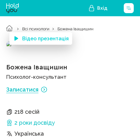
Вхід
Всі психологи
Божена Іващишин
Відео презентація
Божена Іващишин
Психолог-консультант
Записатися
218 сесій
2 роки
досвіду
Українська