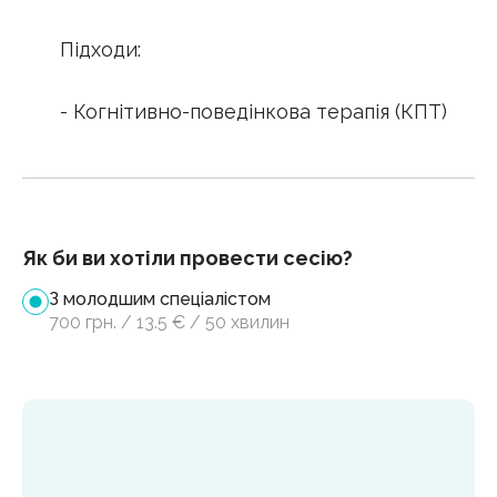
Підходи:
- Когнітивно-поведінкова терапія (КПТ)
Як би ви хотіли провести сесію?
З молодшим спеціалістом
700
грн.
/
13.5
€
/
50 хвилин