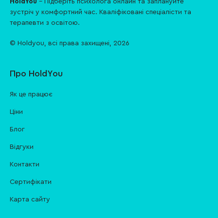
HoldYou
- Підберіть психолога онлайн та заплануйте
зуcтріч у комфортний час. Кваліфіковані спеціалісти та
терапевти з освітою.
© Holdyou,
всі права захищені
,
2026
Про HoldYou
Як це працює
Ціни
Блог
Відгуки
Контакти
Cертифікати
Карта сайту