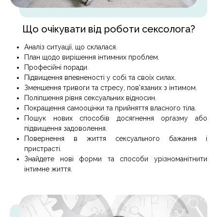
Що очікувати від роботи сексолога?
Аналіз ситуації, що склалася.
План щодо вирішення інтимних проблем.
Професійні поради.
Підвищення впевненості у собі та своїх силах.
Зменшення тривоги та стресу, пов'язаних з інтимом.
Поліпшення рівня сексуальних відносин.
Покращення самооцінки та прийняття власного тіла.
Пошук нових способів досягнення оргазму або
підвищення задоволення.
Повернення в життя сексуального бажання і
пристрасті.
Знайдете нові форми та способи урізноманітнити
інтимне життя.