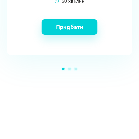
50 хвилин
Придбати