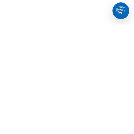
HoldYou
- Підберіть психолога онлайн та заплануйте
зуcтріч у комфортний час. Кваліфіковані спеціалісти та
терапевти з освітою.
© Holdyou,
всі права захищені
,
2026
Про HoldYou
Як це працює