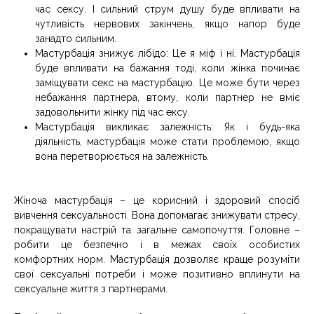
час сексу. І сильний струм душу буде впливати на
чутливість нервових закінчень, якщо напор буде
занадто сильним.
Мастурбація знижує лібідо: Це я міф і ні. Мастурбація
буде впливати на бажання тоді, коли жінка починає
заміщувати секс на мастурбацію. Це може бути через
небажання партнера, втому, коли партнер не вміє
задовольнити жінку під час ексу.
Мастурбація викликає залежність: Як і будь-яка
діяльність, мастурбація може стати проблемою, якщо
вона перетворюється на залежність.
Жіноча мастурбація – це корисний і здоровий спосіб
вивчення сексуальності. Вона допомагає знижувати стресу,
покращувати настрій та загальне самопочуття. Головне –
робити це безпечно і в межах своїх особистих
комфортних норм. Мастурбація дозволяє краще розуміти
свої сексуальні потреби і може позитивно вплинути на
сексуальне життя з партнерами.