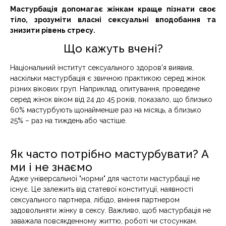
Мастурбація допомагає жінкам краще пізнати своє
тіло, зрозуміти власні сексуальні вподобання та
знизити рівень стресу.
Що кажуть вчені?
Національний інститут сексуального здоров'я виявив,
наскільки мастурбація є звичною практикою серед жінок
різних вікових груп. Наприклад, опитування, проведене
серед жінок віком від 24 до 45 років, показало, що близько
60% мастурбують щонайменше раз на місяць, а близько
25% – раз на тиждень або частіше.
Як часто потрібно мастурбувати? А
ми і не знаємо
Адже універсальної "норми" для частоти мастурбації не
існує. Це залежить від статевої конституції, наявності
сексуального партнера, лібідо, вміння партнером
задовольняти жінку в сексу. Важливо, щоб мастурбація не
заважала повсякденному життю, роботі чи стосункам.