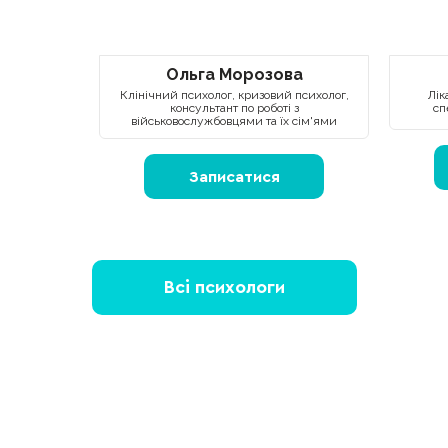
Ольга Морозова
Клінічний психолог, кризовий психолог,
Лік
консультант по роботі з
сп
військовослужбовцями та їх сім'ями
Записатися
Всі психологи