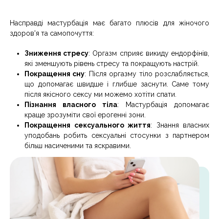
Насправді мастурбація має багато плюсів для жіночого
здоров'я та самопочуття:
Зниження стресу
: Оргазм сприяє викиду ендорфінів,
які зменшують рівень стресу та покращують настрій.
Покращення сну
: Після оргазму тіло розслабляється,
що допомагає швидше і глибше заснути. Саме тому
після якісного сексу ми можемо хотіти спати.
Пізнання власного тіла
: Мастурбація допомагає
краще зрозуміти свої ерогенні зони.
Покращення сексуального життя
: Знання власних
уподобань робить сексуальні стосунки з партнером
більш насиченими та яскравими.