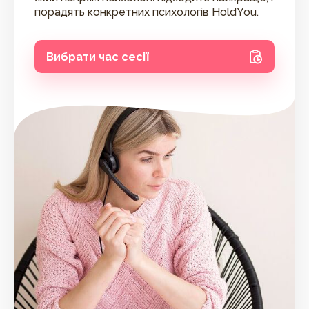
порадять конкретних психологів HoldYou.
Вибрати час сесії