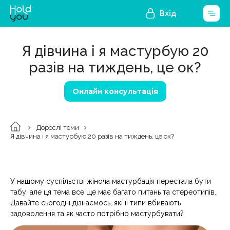
Вхід
Я дівчина і я мастурбую 20
разів на тиждень, це ок?
Онлайн консультація
Дорослі теми
Я дівчина і я мастурбую 20 разів на тиждень, це ок?
У нашому суспільстві жіноча мастурбація перестала бути
табу, але ця тема все ще має багато питань та стереотипів.
Давайте сьогодні дізнаємось, які її типи вбивають
задоволення та як часто потрібно мастурбувати?