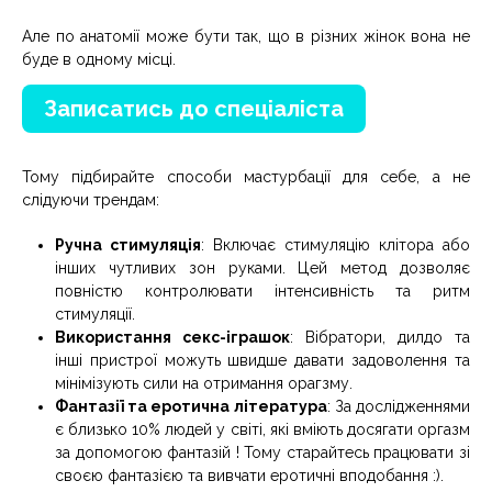
Але по анатомії може бути так, що в різних жінок вона не
буде в одному місці.
Записатись до спеціаліста
Тому підбирайте способи мастурбації для себе, а не
слідуючи трендам:
Ручна стимуляція
: Включає стимуляцію клітора або
інших чутливих зон руками. Цей метод дозволяє
повністю контролювати інтенсивність та ритм
стимуляції.
Використання секс-іграшок
: Вібратори, дилдо та
інші пристрої можуть швидше давати задоволення та
мінімізують сили на отримання орагзму.
Фантазії та еротична література
: За дослідженнями
є близько 10% людей у світі, які вміють досягати оргазм
за допомогою фантазій ! Тому старайтесь працювати зі
своєю фантазією та вивчати еротичні вподобання :).