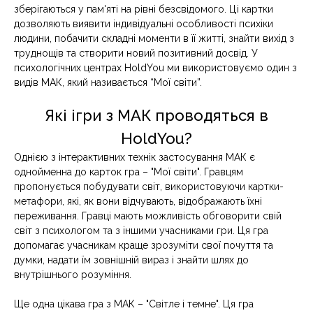
зберігаються у пам'яті на рівні безсвідомого. Ці картки
дозволяють виявити індивідуальні особливості психіки
людини, побачити складні моменти в її житті, знайти вихід з
труднощів та створити новий позитивний досвід. У
психологічних центрах HoldYou ми використовуємо один з
видів МАК, який називається “Мої світи”.
Які ігри з МАК проводяться в
HoldYou?
Однією з інтерактивних технік застосування МАК є
однойменна до карток гра – "Мої світи". Гравцям
пропонується побудувати світ, використовуючи картки-
метафори, які, як вони відчувають, відображають їхні
переживання. Гравці мають можливість обговорити свій
світ з психологом та з іншими учасниками гри. Ця гра
допомагає учасникам краще зрозуміти свої почуття та
думки, надати їм зовнішній вираз і знайти шлях до
внутрішнього розуміння.
Ще одна цікава гра з МАК – "Світле і темне". Ця гра