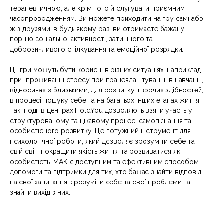
терапевтичною, але крім того й слугувати приємним
часопроводженням. Ви можете приходити на гру самі або
ж з друзями, в будь якому разі ви отримаєте бажану
порцію соціальної активності, затишного та
доброзичливого спілкування та емоційної розрядки.
Ці ігри можуть бути корисні в різних ситуаціях, наприклад
при проживанні стресу при працевлаштуванні, в навчанні,
відносинах з близькими, для розвитку творчих здібностей,
в процесі пошуку себе та на багатьох інших етапах життя.
Такі події в центрах HoldYou дозволяють взяти участь у
структурованому та цікавому процесі самопізнання та
особистісного розвитку. Це потужний інструмент для
психологічної роботи, який дозволяє зрозуміти себе та
свій світ, покращити якість життя та розвиватися як
особистість. МАК є доступним та ефективним способом
допомоги та підтримки для тих, хто бажає знайти відповіді
на свої запитання, зрозуміти себе та свої проблеми та
знайти вихід з них.