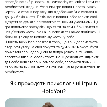
передбачає вибір карток, які символізують світле і темне в
особистості людини. Учасники гри повинні розташувати
картки на столі в порядку, що відображає їхнє ставлення
до цих боків життя. Потім вони повинні обговорити свої
відчуття та думки з психологом та іншими учасниками. Ця
гра допомагає зрозуміти, що світлі та темні боки життя є
невід'ємною частиною нашої психіки та навчає приймати ці
боки як цілісну та неподільну частину себе.
Цінність таких ігор полягає в тому, що вони допомагають
звернути увагу на свої почуття та думки, які можуть бути
приховані або недооцінені та попрацювати з “тіньовим”
аспектом власної особистості. Вони дозволяють відкрити
для себе нові сторони самого себе, зрозуміти причини
своїх дій та вчинків, встановити нові цілі та розвиватися як
особистість.
Як проходять психологічні ігри в
HoldYou?