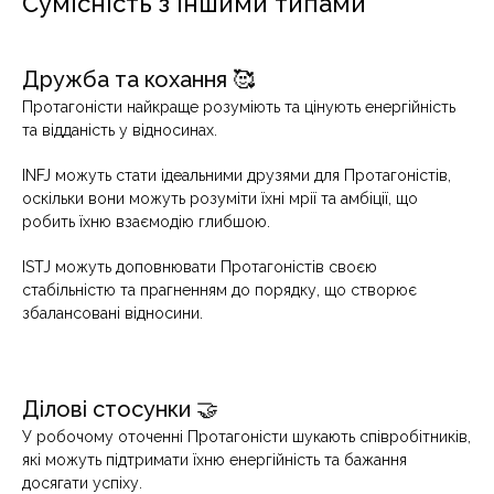
Сумісність з іншими типами
Дружба та кохання 🥰
Протагоністи найкраще розуміють та цінують енергійність
та відданість у відносинах.
INFJ можуть стати ідеальними друзями для Протагоністів,
оскільки вони можуть розуміти їхні мрії та амбіції, що
робить їхню взаємодію глибшою.
ISTJ можуть доповнювати Протагоністів своєю
стабільністю та прагненням до порядку, що створює
збалансовані відносини.
Ділові стосунки 🤝
У робочому оточенні Протагоністи шукають співробітників,
які можуть підтримати їхню енергійність та бажання
досягати успіху.