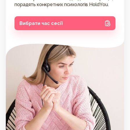
порадять конкретних психологів HoldYou.
Вибрати час сесії