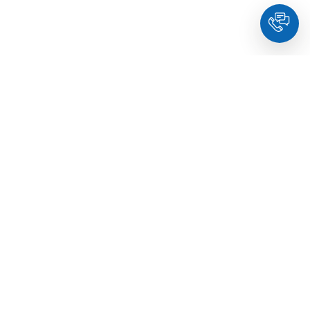
HoldYou
- Підберіть психолога онлайн та заплануйте
зуcтріч у комфортний час. Кваліфіковані спеціалісти та
терапевти з освітою.
© Holdyou,
всі права захищені
,
2026
Про HoldYou
Як це працює