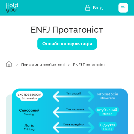
Вхід
ENFJ Протагоніст
Онлайн консультація
Психотипи особистості
ENFJ Протагоніст