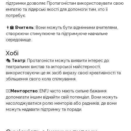
підтримки дозволяє Протагоністам використовувати свою
емпатію та лідерські якості для допомоги тим, хто її
потребує.
👨‍🏫
Вчитель
: Вони можуть бути відмінними вчителями,
створюючи стимулююче та підтримуюче навчальне
середовище.
Хобі
🎭
Театр
: Протагоністи можуть виявити інтерес до
театральних вистав та акторської майстерності,
використовуючи це як засіб виразу своєї креативності та
збільшення свого кола спілкування.
🧘‍♂️
Менторство
: ENFJ часто мають сильне бажання
допомагати іншим віднайти свій потенціал. Вони можуть
насолоджуватися ролю менторів або радників, де вони
можуть надавати підтримку та поради.