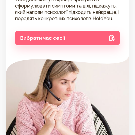
сформулювати симптоми та цілі, підкажуть,
який напрям психології підходить найкраще, і
порадять конкретних психологів HoldYou.
Вибрати час сесії