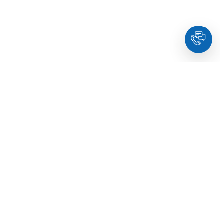
HoldYou
- Підберіть психолога онлайн та заплануйте
зуcтріч у комфортний час. Кваліфіковані спеціалісти та
терапевти з освітою.
© Holdyou,
всі права захищені
,
2026
Про HoldYou