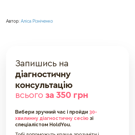
Автор:
Аліса Різніченко
Запишись на
діагностичну
консультацію
всього
за 350 грн
Вибери зручний час і пройди
30-
хвилинну діагностичну сесію
зі
спеціалістом HoldYou.
Тобі допоможуть краще зрозуміти і