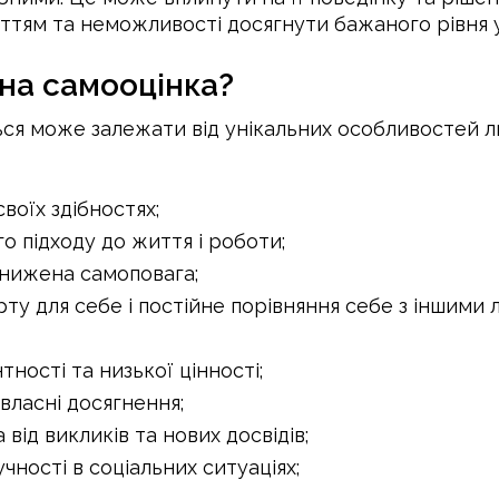
ттям та неможливості досягнути бажаного рівня у
на самооцінка?
ся може залежати від унікальних особливостей лю
воїх здібностях;
о підходу до життя і роботи;
анижена самоповага;
ту для себе і постійне порівняння себе з іншими 
ності та низької цінності;
власні досягнення;
 від викликів та нових досвідів;
чності в соціальних ситуаціях;