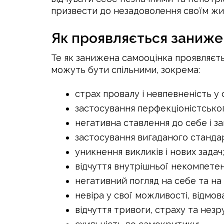
призвести до незадоволення своїм жи
Як проявляється заниже
Те як занижена самооцінка проявляєть
можуть бути спільними, зокрема:
страх провалу і невпевненість у с
застосування перфекціоністськог
негативна ставлення до себе і з
застосування вигаданого стандар
уникнення викликів і нових задач;
відчуття внутрішньої некомпетент
негативний погляд на себе та на 
невіра у свої можливості, відмова
відчуття тривоги, страху та незру