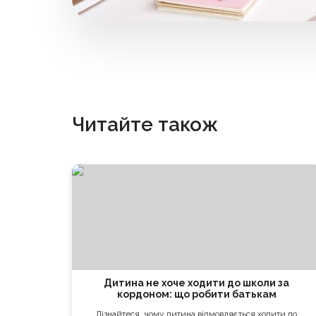
Читайте також
Дитина не хоче ходити до школи за
кордоном: що робити батькам
Дізнайтеся, чому дитина відмовляється ходити до