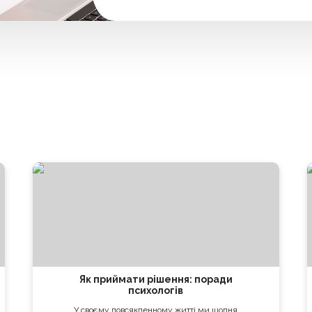
Як приймати рішення: поради
психологів
У своєму повсякденному житті ми щодня