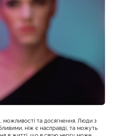
, можливості та досягнення. Люди з
ивими, ніж є насправді, та можуть
ня в житті, що в свою чергу може