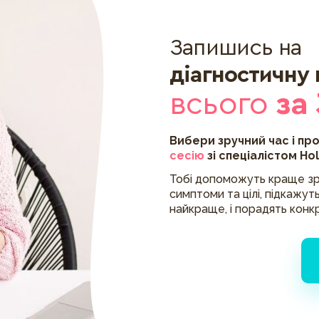
Запишись на
діагностичну
всього
за
Вибери зручний час і пр
сесію
зі спеціалістом Ho
Тобі допоможуть краще зр
симптоми та цілі, підкажуть
найкраще, і порадять конк