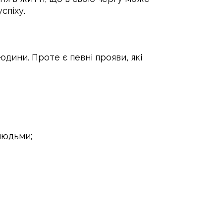
спіху.
дини. Проте є певні прояви, які
людьми;