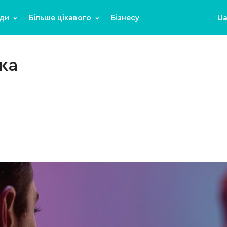
ди
Більше цікавого
Бізнесу
U
ка