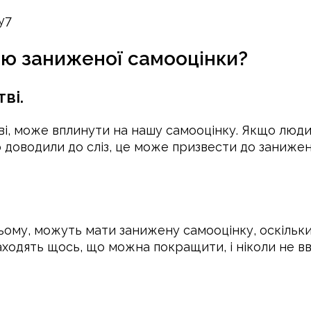
у7
ю заниженої самооцінки?
ві.
ві, може вплинути на нашу самооцінку. Якщо люди
о доводили до сліз, це може призвести до заниже
усьому, можуть мати занижену самооцінку, оскільк
аходять щось, що можна покращити, і ніколи не 