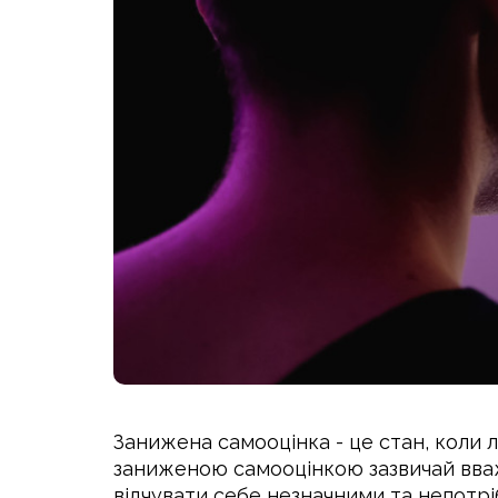
Занижена самооцінка - це стан, коли 
заниженою самооцінкою зазвичай вва
відчувати себе незначними та непотрі