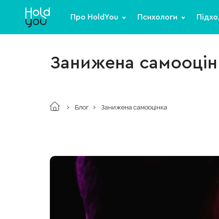
Про HoldYou
Психологи
Підхо
Занижена самооцін
Блог
Занижена самооцінка