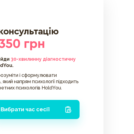
 консультацію
 350 грн
ойди
30-хвилинну діагностичну
ldYou.
озуміти і сформулювати
, який напрям психології підходить
ретних психологів HoldYou.
Вибрати час сесії