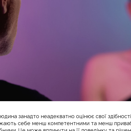
людина занадто неадекватно оцінює свої здібності
жають себе менш компетентними та менш привабл
бними. Це може вплинути на її поведінку та рішен