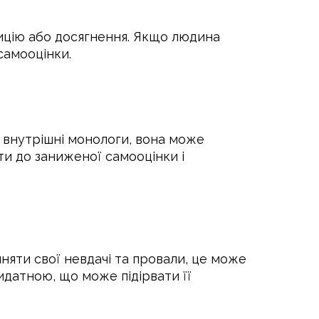
зицію або досягнення. Якщо людина
самооцінки.
 внутрішні монологи, вона може
и до заниженої самооцінки і
няти свої невдачі та провали, це може
датною, що може підірвати її