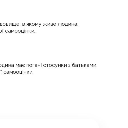
довище, в якому живе людина,
ої самооцінки.
дина має погані стосунки з батьками,
ї самооцінки.