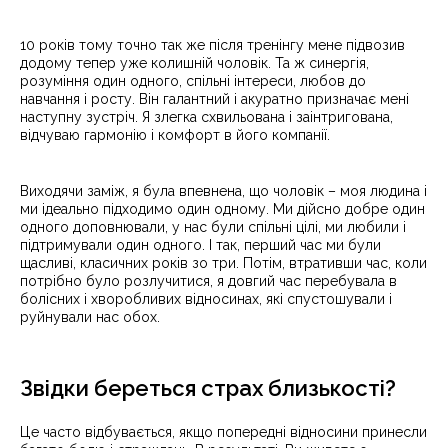
10 років тому точно так же після тренінгу мене підвозив
додому тепер уже колишній чоловік. Та ж синергія,
розуміння один одного, спільні інтереси, любов до
навчання і росту. Він галантний і акуратно призначає мені
наступну зустріч. Я злегка схвильована і заінтригована,
відчуваю гармонію і комфорт в його компанії.
Виходячи заміж, я була впевнена, що чоловік – моя людина і
ми ідеально підходимо один одному. Ми дійсно добре один
одного доповнювали, у нас були спільні цілі, ми любили і
підтримували один одного. І так, перший час ми були
щасливі, класичних років зо три. Потім, втративши час, коли
потрібно було розлучитися, я довгий час перебувала в
болісних і хворобливих відносинах, які спустошували і
руйнували нас обох.
Звідки береться страх близькості?
Це часто відбувається, якщо попередні відносини принесли