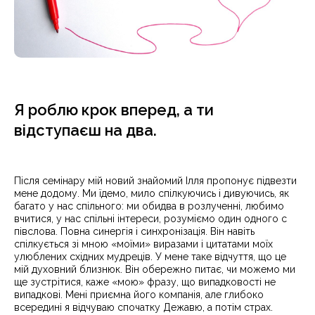
Я роблю крок вперед, а ти
відступаєш на два.
Після семінару мій новий знайомий Ілля пропонує підвезти
мене додому. Ми їдемо, мило спілкуючись і дивуючись, як
багато у нас спільного: ми обидва в розлученні, любимо
вчитися, у нас спільні інтереси, розуміємо один одного c
півслова. Повна синергія і синхронізація. Він навіть
спілкується зі мною «моїми» виразами і цитатами моїх
улюблених східних мудреців. У мене таке відчуття, що це
мій духовний близнюк. Він обережно питає, чи можемо ми
ще зустрітися, каже «мою» фразу, що випадковості не
випадкові. Мені приємна його компанія, але глибоко
всередині я відчуваю спочатку Дежавю, а потім страх.