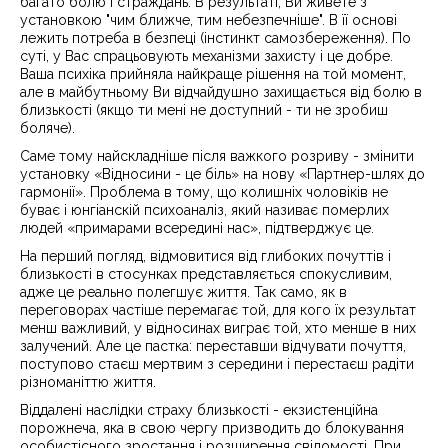
багато болю і страждань. В результаті, Ви живете з
установкою "чим ближче, тим небезпечніше". В її основі
лежить потреба в безпеці (інстинкт самозбереження). По
суті, у Вас спрацьовують механізми захисту і це добре.
Ваша психіка прийняла найкраще рішення на той момент,
але в майбутньому Ви відчайдушно захищається від болю в
близькості (якщо ти мені не доступний - ти не зробиш
боляче).
Саме тому найскладніше після важкого розриву - змінити
установку «Відносини - це біль» на нову «Партнер-шлях до
гармонії». Проблема в тому, що колишніх чоловіків не
буває і юнгіанскій психоаналіз, який називає померлих
людей «примарами всередині нас», підтверджує це.
На перший погляд, відмовитися від глибоких почуттів і
близькості в стосунках представляється спокусливим,
адже це реально полегшує життя. Так само, як в
переговорах частіше перемагає той, для кого їх результат
менш важливий, у відносинах виграє той, хто менше в них
залучений. Але це пастка: переставши відчувати почуття,
поступово стаєш мертвим з середини і перестаєш радіти
різноманіттю життя.
Віддалені наслідки страху близькості - екзистенційна
порожнеча, яка в свою чергу призводить до блокування
особистісного зростання і розширення свідомості. При