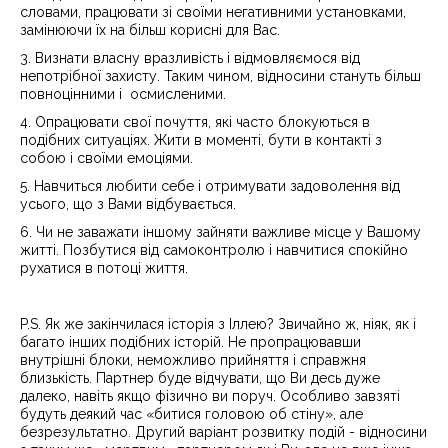
словами, працювати зі своїми негативними установками,
замінюючи їх на більш корисні для Вас.
3. Визнати власну вразливість і відмовляємося від
непотрібної захисту. Таким чином, відносини стануть більш
повноцінними і осмисленими.
4. Опрацювати свої почуття, які часто блокуються в
подібних ситуаціях. Жити в моменті, бути в контакті з
собою і своїми емоціями.
5. Навчиться любити себе і отримувати задоволення від
усього, що з Вами відбувається.
6. Чи не заважати іншому зайняти важливе місце у Вашому
житті. Позбутися від самоконтролю і навчитися спокійно
рухатися в потоці життя.
P.S. Як же закінчилася історія з Іллею? Звичайно ж, ніяк, як і
багато інших подібних історій. Не пропрацювавши
внутрішні блоки, неможливо прийняття і справжня
близькість. Партнер буде відчувати, що Ви десь дуже
далеко, навіть якщо фізично ви поруч. Особливо завзяті
будуть деякий час «битися головою об стіну», але
безрезультатно. Другий варіант розвитку подій - відносини