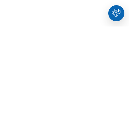
HoldYou
- Підберіть психолога онлайн та заплануйте
зуcтріч у комфортний час. Кваліфіковані спеціалісти та
терапевти з освітою.
© Holdyou,
всі права захищені
,
2026
Про HoldYou
Як це працює