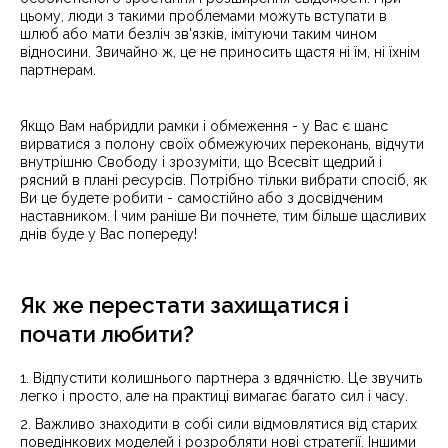
цьому, люди з такими проблемами можуть вступати в
шлюб або мати безліч зв'язків, імітуючи таким чином
відносини. Звичайно ж, це не приносить щастя ні їм, ні їхнім
партнерам.
Якщо Вам набридли рамки і обмеження - у Вас є шанс
вирватися з полону своїх обмежуючих переконань, відчути
внутрішню Свободу і зрозуміти, що Всесвіт щедрий і
рясний в плані ресурсів. Потрібно тільки вибрати спосіб, як
Ви це будете робити - самостійно або з досвідченим
наставником. І чим раніше Ви почнете, тим більше щасливих
днів буде у Вас попереду!
Як же перестати захищатися і
почати любити?
1. Відпустити колишнього партнера з вдячністю. Це звучить
легко і просто, але на практиці вимагає багато сил і часу.
2. Важливо знаходити в собі сили відмовлятися від старих
поведінкових моделей і розробляти нові стратегії. Іншими