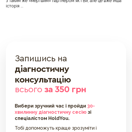
з таким же «мертвим» партнером як і Ви, але це вже інша
історія ...
Запишись на
діагностичну
консультацію
всього
за 350 грн
Вибери зручний час і пройди
30-
хвилинну діагностичну сесію
зі
спеціалістом HoldYou.
Тобі допоможуть краще зрозуміти і