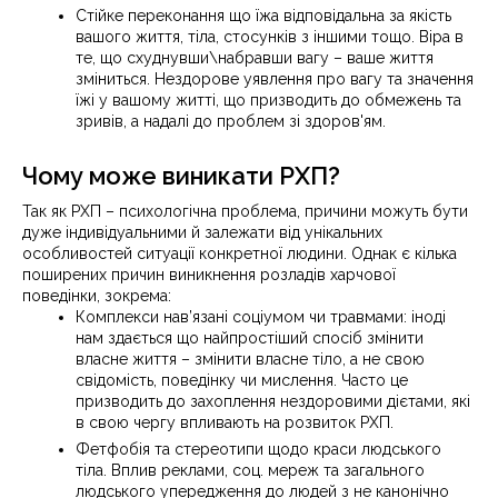
Стійке переконання що їжа відповідальна за якість
вашого життя, тіла, стосунків з іншими тощо. Віра в
те, що схуднувши\набравши вагу – ваше життя
зміниться. Нездорове уявлення про вагу та значення
їжі у вашому житті, що призводить до обмежень та
зривів, а надалі до проблем зі здоров'ям.
Чому може виникати РХП?
Так як РХП – психологічна проблема, причини можуть бути
дуже індивідуальними й залежати від унікальних
особливостей ситуації конкретної людини. Однак є кілька
поширених причин виникнення розладів харчової
поведінки, зокрема:
Комплекси нав’язані соціумом чи травмами: іноді
нам здається що найпростіший спосіб змінити
власне життя – змінити власне тіло, а не свою
свідомість, поведінку чи мислення. Часто це
призводить до захоплення нездоровими дієтами, які
в свою чергу впливають на розвиток РХП.
Фетфобія та стереотипи щодо краси людського
тіла. Вплив реклами, соц. мереж та загального
людського упередження до людей з не канонічно