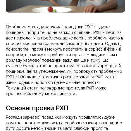
Проблеми розладу харчової поведінки (РХП) – дуже
поширені, попри те що не завжди очевидні. РХП – перш за
все психологічна проблема, адже корінь проблеми часто в
способі мислення,травмах чи самооцінці людини. Однак ці
психологічні прояви можуть перетекти в серйозні фізичні
хвороби, що можуть зруйнувати організм людини. Тема
розладу харчової поведінки важлива ще й тому, що
сучасне суспільство не просто мало говорить про це, а й
поширює ідеї та упередження, які провокують проблеми з
РХП. Найбільше статистично ризик розвитку РХП мають
жінки, однак й чоловіків це не оминає повністю.
Тому в цій статті поговоримо про те, як РХП може
проявлятись і чому може виникати.
Основні прояви РХП
Розлади харчової поведінки можуть проявлятись дуже
помітно, перетворюючись на серйозне захворювання, або
бути досить непомітними та мати слабкий прояв та