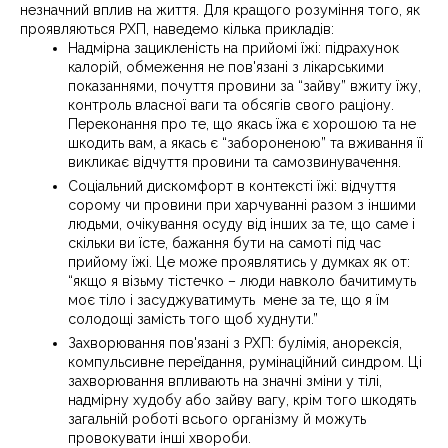
незначний вплив на життя. Для кращого розуміння того, як
проявляються РХП, наведемо кілька прикладів:
Надмірна зацикленість на прийомі їжі: підрахунок
калорій, обмеження не пов'язані з лікарськими
показаннями, почуття провини за “зайву” вжиту їжу,
контроль власної ваги та обсягів свого раціону.
Переконання про те, що якась їжа є хорошою та не
шкодить вам, а якась є “забороненою” та вживання її
викликає відчуття провини та самозвинувачення.
Соціальний дискомфорт в контексті їжі: відчуття
сорому чи провини при харчуванні разом з іншими
людьми, очікування осуду від інших за те, що саме і
скільки ви їсте, бажання бути на самоті під час
прийому їжі. Це може проявлятись у думках як от:
“якщо я візьму тістечко – люди навколо бачитимуть
моє тіло і засуджуватимуть мене за те, що я їм
солодощі замість того щоб худнути.”
Захворювання пов'язані з РХП: булімія, анорексія,
компульсивне переїдання, румінаційний синдром. Ці
захворювання впливають на значні зміни у тілі,
надмірну худобу або зайву вагу, крім того шкодять
загальній роботі всього організму й можуть
провокувати інші хвороби.