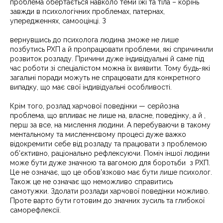
проблема обертається навколо теми їжі та тіла – корінь
завжди в психологічних проблемах, патернах,
упередженнях, самооцінці. З
вернувшись до психолога людина зможе не лише
позбутись РХП а й пропрацювати проблеми, які спричинили
розвиток розладу. Причини дуже індивідуальні й саме під
час роботи зі спеціалістом можна їх виявити. Тому будь-які
загальні поради можуть не спрацювати для конкретного
випадку, що має свої індивідуальні особливості.
Крім того, розлад харчової поведінки — серйозна
проблема, що впливає не лише на, власне, поведінку, а й ,
перш за все, на мислення людини. А перебуваючи в такому
ментальному та мисленнєвому процесі дуже важко
відокремити себе від розладу та працювати з проблемою
об'єктивно, раціонально рефлексуючи. Поміч іншої людини
може бути дуже значною та вагомою для боротьби з РХП.
Це не означає, що це обов'язково має бути лише психолог.
Також це не означає що неможливо справитись
самотужки. Здолати розлади харчової поведінки можливо.
Проте варто бути готовим до значних зусиль та глибокої
саморефлексії.