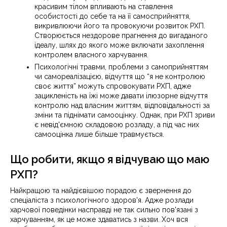
красивим тілом впливають на ставлення
особистості до себе та на її самосприйняття,
викривлюючи його та провокуючи розвиток РХП.
Створюється нездорове прагнення до вигаданого
ідеалу, шлях до якого може включати захоплення
контролем власного харчування.
Психологічні травми, проблеми з самоприйняттям
чи самореалізацією, відчуття що “я не контролюю
своє життя” можуть спровокувати РХП, адже
зацикленість на їжі може давати ілюзорне відчуття
контролю над власним життям, відповідальності за
зміни та піднімати самооцінку. Однак, при РХП зриви
є невід'ємною складовою розладу, а під час них
самооцінка лише більше травмується.
Що робити, якщо я відчуваю що маю
РХП?
Найкращою та найдієвішою порадою є звернення до
спеціаліста з психологічного здоров'я. Адже розлади
харчової поведінки насправді не так сильно пов'язані з
харчуванням, як це може здаватись з назви. Хоч вся