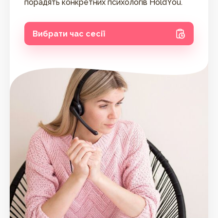
порадять конкретних психологів HoldYou.
Вибрати час сесії