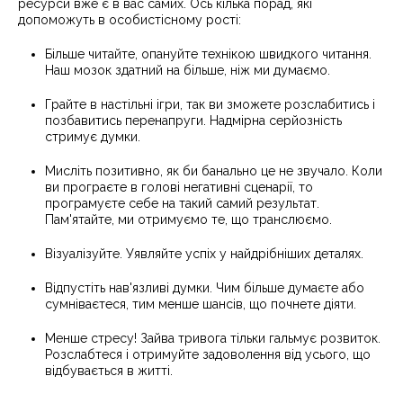
ресурси вже є в вас самих. Ось кілька порад, які
допоможуть в особистісному рості:
Більше читайте, опануйте технікою швидкого читання.
Наш мозок здатний на більше, ніж ми думаємо.
Грайте в настільні ігри, так ви зможете розслабитись і
позбавитись перенапруги. Надмірна серйозність
стримує думки.
Мисліть позитивно, як би банально це не звучало. Коли
ви програєте в голові негативні сценарії, то
програмуєте себе на такий самий результат.
Пам'ятайте, ми отримуємо те, що транслюємо.
Візуалізуйте. Уявляйте успіх у найдрібніших деталях.
Відпустіть нав'язливі думки. Чим більше думаєте або
сумніваєтеся, тим менше шансів, що почнете діяти.
Менше стресу! Зайва тривога тільки гальмує розвиток.
Розслабтеся і отримуйте задоволення від усього, що
відбувається в житті.