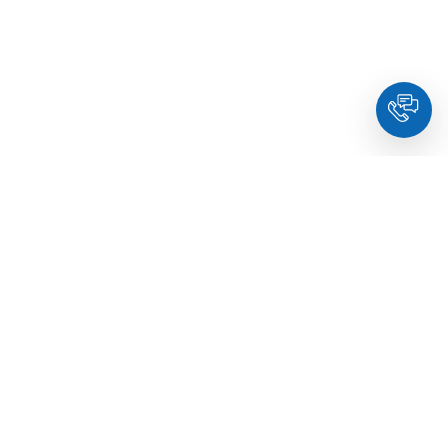
HoldYou
- Підберіть психолога онлайн та заплануйте
зуcтріч у комфортний час. Кваліфіковані спеціалісти та
терапевти з освітою.
© Holdyou,
всі права захищені
,
2026