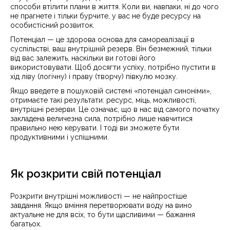
способи втілити плани в життя. Коли ви, навпаки, ні до чого
не прагнете і тільки бурчите, у вас не буде ресурсу на
особистісний розвиток.
Потенціал — це здорова основа для самореалізації в
суспільстві, ваш внутрішній резерв. Він безмежний, тільки
від вас залежить, наскільки ви готові його
використовувати. Щоб досягти успіху, потрібно пустити в
хід ліву (логічну) і праву (творчу) півкулю мозку.
Якщо введете в пошуковій системі «потенціал синоніми»,
отримаєте такі результати: ресурс, міць, можливості,
внутрішні резерви. Це означає, що в нас від самого початку
закладена величезна сила, потрібно лише навчитися
правильно нею керувати. І тоді ви зможете бути
продуктивними і успішними.
Як розкрити свій потенціал
Розкрити внутрішні можливості — не найпростіше
завдання. Якщо вміння перетворювати воду на вино
актуальне не для всіх, то бути щасливими — бажання
багатьох.