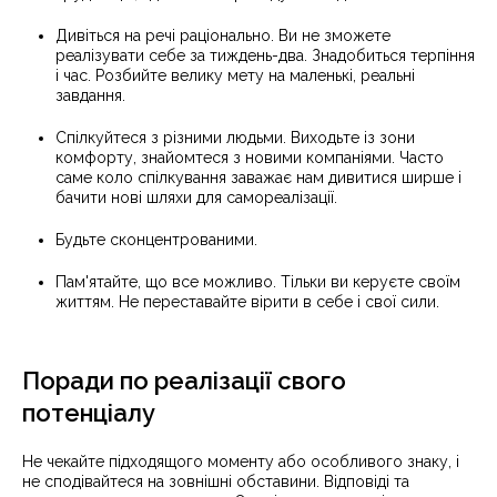
Дивіться на речі раціонально. Ви не зможете
реалізувати себе за тиждень-два. Знадобиться терпіння
і час. Розбийте велику мету на маленькі, реальні
завдання.
Спілкуйтеся з різними людьми. Виходьте із зони
комфорту, знайомтеся з новими компаніями. Часто
саме коло спілкування заважає нам дивитися ширше і
бачити нові шляхи для самореалізації.
Будьте сконцентрованими.
Пам'ятайте, що все можливо. Тільки ви керуєте своїм
життям. Не переставайте вірити в себе і свої сили.
Поради по реалізації свого
потенціалу
Не чекайте підходящого моменту або особливого знаку, і
не сподівайтеся на зовнішні обставини. Відповіді та