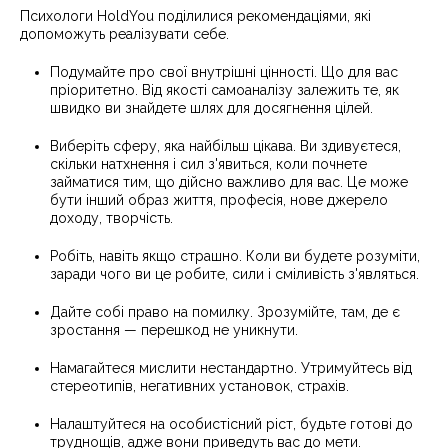
Психологи HoldYou поділилися рекомендаціями, які
допоможуть реалізувати себе.
Подумайте про свої внутрішні цінності. Що для вас
пріоритетно. Від якості самоаналізу залежить те, як
швидко ви знайдете шлях для досягнення цілей.
Виберіть сферу, яка найбільш цікава. Ви здивуєтеся,
скільки натхнення і сил з'явиться, коли почнете
займатися тим, що дійсно важливо для вас. Це може
бути інший образ життя, професія, нове джерело
доходу, творчість.
Робіть, навіть якщо страшно. Коли ви будете розуміти,
заради чого ви це робите, сили і сміливість з'являться.
Дайте собі право на помилку. Зрозумійте, там, де є
зростання — перешкод не уникнути.
Намагайтеся мислити нестандартно. Утримуйтесь від
стереотипів, негативних установок, страхів.
Налаштуйтеся на особистісний ріст, будьте готові до
труднощів, адже вони приведуть вас до мети.