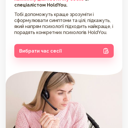
спеціалістом HoldYou.
Тобі допоможуть краще зрозуміти і
сформулювати симптоми та цілі, підкажуть,
який напрям психології підходить найкраще, і
порадять конкретних психологів HoldYou.
Вибрати час сесії