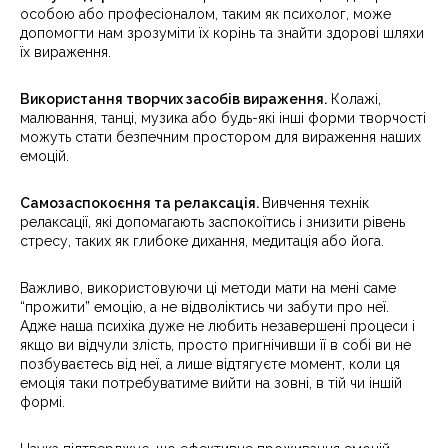
особою або професіоналом, таким як психолог, може
допомогти нам зрозуміти їх корінь та знайти здорові шляхи
їх вираження.
Використання творчих засобів вираження.
Колажі,
малювання, танці, музика або будь-які інші форми творчості
можуть стати безпечним простором для вираження наших
емоцій.
Самозаспокоєння та релаксація.
Вивчення технік
релаксації, які допомагають заспокоїтись і знизити рівень
стресу, таких як глибоке дихання, медитація або йога.
Важливо, використовуючи ці методи мати на мені саме
“прожити” емоцію, а не відволіктись чи забути про неї.
Адже наша психіка дуже не любить незавершені процеси і
якщо ви відчули злість, просто пригнічивши її в собі ви не
позбуваєтесь від неї, а лише відтягуєте момент, коли ця
емоція таки потребуватиме вийти на зовні, в тій чи іншій
формі.