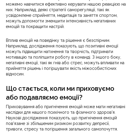
можемо навчитися ефективно керувати нашою реакцією на
них. Наприклад, деякі стратегії саморегуляції, такі як
усвідомлене сприйняття, медитація та заняття спортом,
можуть допомогти зменшити інтенсивність негативних
емоцій та покращити настрій.
Вплив емоцій на поведінку та рішення є безспірним.
Наприклад, дослідження показують, що позитивні емоції
можуть підвищити натхнення та творчість, підтримати
мотивацію та поліпшити роботу в команді. З іншого боку,
негативні емоції, такі як гнів або стрес, можуть впливати на
прийняття рішень і погіршувати якість міжособистісних
відносин.
Що стається, коли ми приховуємо
або подавляємо емоції?
Приховування або пригнічення емоцій може мати негативні
наслідки для нашого психічного та фізичного здоров'я.
Наукові дослідження показують, що пригнічення емоцій
пов'язане зі збільшеним ризиком розвитку депресії,
тривоги, стресу та погіршення загального самопочуття.