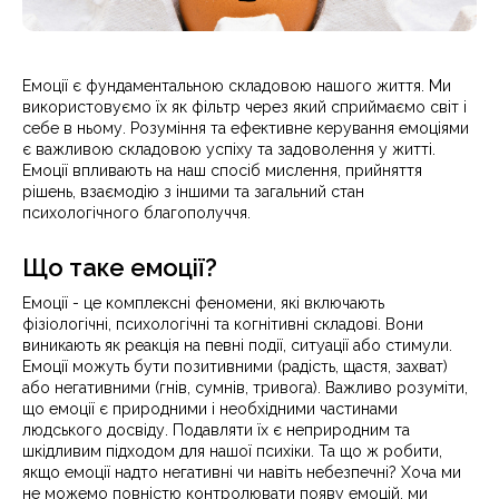
Емоції є фундаментальною складовою нашого життя. Ми
використовуємо їх як фільтр через який сприймаємо світ і
себе в ньому. Розуміння та ефективне керування емоціями
є важливою складовою успіху та задоволення у житті.
Емоції впливають на наш спосіб мислення, прийняття
рішень, взаємодію з іншими та загальний стан
психологічного благополуччя.
Що таке емоції?
Емоції - це комплексні феномени, які включають
фізіологічні, психологічні та когнітивні складові. Вони
виникають як реакція на певні події, ситуації або стимули.
Емоції можуть бути позитивними (радість, щастя, захват)
або негативними (гнів, сумнів, тривога). Важливо розуміти,
що емоції є природними і необхідними частинами
людського досвіду. Подавляти їх є неприродним та
шкідливим підходом для нашої психіки. Та що ж робити,
якщо емоції надто негативні чи навіть небезпечні? Хоча ми
не можемо повністю контролювати появу емоцій, ми