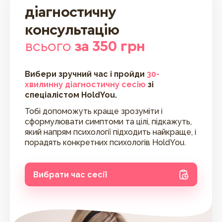
діагностичну
консультацію
всього
за 350 грн
Вибери зручний час і пройди
30-
хвилинну діагностичну сесію
зі
спеціалістом HoldYou.
Тобі допоможуть краще зрозуміти і
сформулювати симптоми та цілі, підкажуть,
який напрям психології підходить найкраще, і
порадять конкретних психологів HoldYou.
Вибрати час сесії