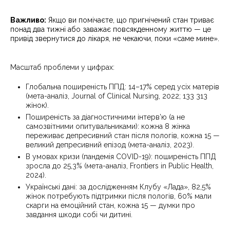
Важливо:
Якщо ви помічаєте, що пригнічений стан триває
понад два тижні або заважає повсякденному життю — це
привід звернутися до лікаря, не чекаючи, поки «саме мине».
Масштаб проблеми у цифрах:
Глобальна поширеність ППД: 14–17% серед усіх матерів
(мета-аналіз, Journal of Clinical Nursing, 2022; 133 313
жінок).
Поширеність за діагностичними інтерв’ю (а не
самозвітними опитувальниками): кожна 8 жінка
переживає депресивний стан після пологів, кожна 15 —
великий депресивний епізод (мета-аналіз, 2023).
В умовах кризи (пандемія COVID-19): поширеність ППД
зросла до 25,3% (мета-аналіз, Frontiers in Public Health,
2024).
Українські дані: за дослідженням Клубу «Лада», 82,5%
жінок потребують підтримки після пологів, 60% мали
скарги на емоційний стан, кожна 15 — думки про
завдання шкоди собі чи дитині.