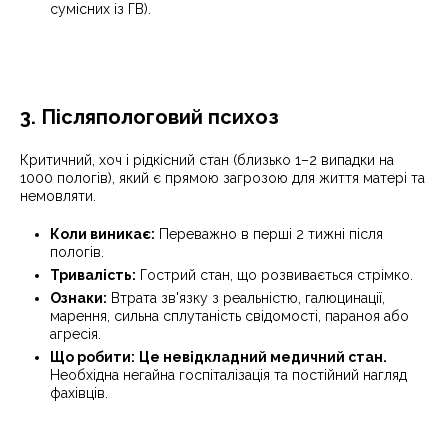
сумісних із ГВ).
3. Післяпологовий психоз
Критичний, хоч і рідкісний стан (близько 1–2 випадки на
1000 пологів), який є прямою загрозою для життя матері та
немовляти.
Коли виникає:
Переважно в перші 2 тижні після
пологів.
Тривалість:
Гострий стан, що розвивається стрімко.
Ознаки:
Втрата зв'язку з реальністю, галюцинації,
марення, сильна сплутаність свідомості, параноя або
агресія.
Що робити:
Це невідкладний медичний стан.
Необхідна негайна госпіталізація та постійний нагляд
фахівців.