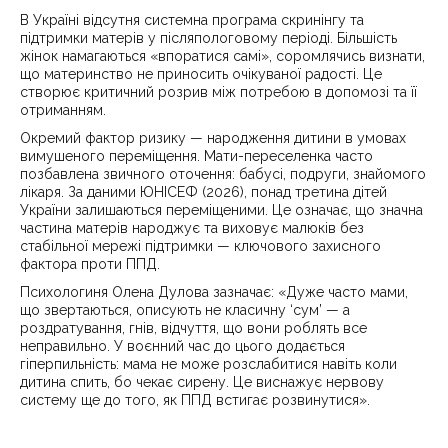
В Україні відсутня системна програма скринінгу та
підтримки матерів у післяпологовому періоді. Більшість
жінок намагаються «впоратися самі», соромлячись визнати,
що материнство не приносить очікуваної радості. Це
створює критичний розрив між потребою в допомозі та її
отриманням.
Окремий фактор ризику — народження дитини в умовах
вимушеного переміщення. Мати-переселенка часто
позбавлена звичного оточення: бабусі, подруги, знайомого
лікаря. За даними ЮНІСЕФ (2026), понад третина дітей
України залишаються переміщеними. Це означає, що значна
частина матерів народжує та виховує малюків без
стабільної мережі підтримки — ключового захисного
фактора проти ППД.
Психологиня Олена Дулова зазначає: «Дуже часто мами,
що звертаються, описують не класичну ‘сум’ — а
роздратування, гнів, відчуття, що вони роблять все
неправильно. У воєнний час до цього додається
гіперпильність: мама не може розслабитися навіть коли
дитина спить, бо чекає сирену. Це виснажує нервову
систему ще до того, як ППД встигає розвинутися».