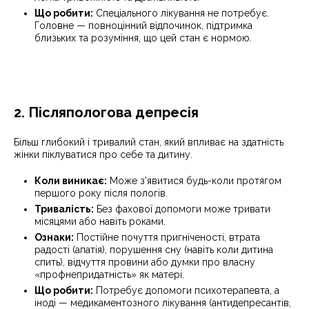
Що робити:
Спеціального лікування не потребує.
Головне — повноцінний відпочинок, підтримка
близьких та розуміння, що цей стан є нормою.
2. Післяпологова депресія
Більш глибокий і тривалий стан, який впливає на здатність
жінки піклуватися про себе та дитину.
Коли виникає:
Може з'явитися будь-коли протягом
першого року після пологів.
Тривалість:
Без фахової допомоги може тривати
місяцями або навіть роками.
Ознаки:
Постійне почуття пригніченості, втрата
радості (апатія), порушення сну (навіть коли дитина
спить), відчуття провини або думки про власну
«профнепридатність» як матері.
Що робити:
Потребує допомоги психотерапевта, а
іноді — медикаментозного лікування (антидепресантів,