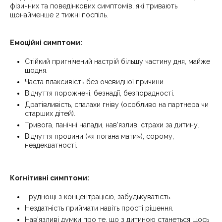
фізичних та поведінкових симптомів, які тривають
щонайменше 2 тижні поспіль.
Емоційні симптоми:
Стійкий пригнічений настрій більшу частину дня, майже
щодня.
Часта плаксивість без очевидної причини.
Відчуття порожнечі, безнадії, безпорадності.
Дратівливість, спалахи гніву (особливо на партнера чи
старших дітей).
Тривога, панічні напади, нав’язливі страхи за дитину.
Відчуття провини («я погана мати»), сорому,
неадекватності.
Когнітивні симптоми:
Труднощі з концентрацією, забудькуватість.
Нездатність приймати навіть прості рішення.
Нав’язливі думки про те, що з дитиною станеться щось