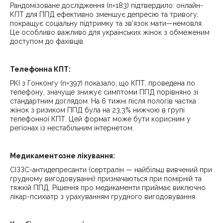
Рандомізоване дослідження (n=183) підтвердило: онлайн-
КПТ для ППД ефективно зменшує депресію та тривогу,
покращує соціальну підтримку та зв’язок мати—немовля.
Це особливо важливо для українських жінок з обмеженим
доступом до фахівців.
Телефонна КПТ:
РКІ з Гонконгу (n=397) показало, що КПТ, проведена по
телефону, значуще знижує симптоми ППД порівняно зі
стандартним доглядом. На 6 тижні після пологів частка
жінок з ризиком ППД була на 23,3% нижчою в групі
телефонної КПТ. Цей формат може бути корисним у
регіонах із нестабільним інтернетом.
Медикаментозне лікування:
СІЗЗС-антидепресанти (сертралін — найбільш вивчений при
грудному вигодовуванні) призначаються при помірній та
тяжкій ППД. Рішення про медикаменти приймає виключно
лікар-психіатр з урахуванням грудного вигодовування.