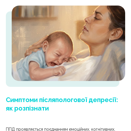
Симптоми післяпологової депресії:
як розпізнати
ППД проявляється поєднанням емоційних, когнітивних,