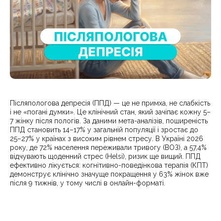
Післяпологова депресія (ППД) — це не примха, не слабкість
і не «погані думки». Це клінічний стан, який зачіпає кожну 5–
7 жінку після пологів. За даними мета-аналізів, поширеність
ППД становить 14–17% у загальній популяції і зростає до
25–27% у країнах з високим рівнем стресу. В Україні 2026
року, де 72% населення переживали тривогу (ВОЗ), а 57,4%
відчувають щоденний стрес (Helsi), ризик ще вищий. ППД
ефективно лікується: когнітивно-поведінкова терапія (КПТ)
демонструє клінічно значуще покращення у 63% жінок вже
після 9 тижнів, у тому числі в онлайн-форматі.