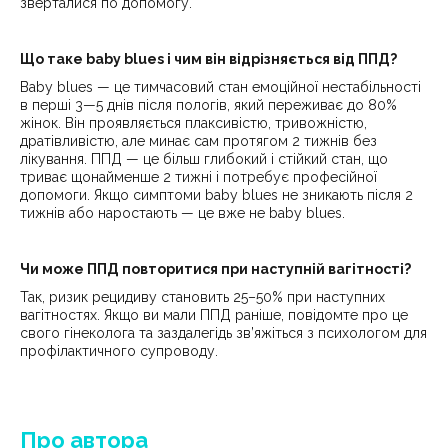
зверталися по допомогу.
Що таке baby blues і чим він відрізняється від ППД?
Baby blues — це тимчасовий стан емоційної нестабільності
в перші 3—5 днів після пологів, який переживає до 80%
жінок. Він проявляється плаксивістю, тривожністю,
дратівливістю, але минає сам протягом 2 тижнів без
лікування. ППД — це більш глибокий і стійкий стан, що
триває щонайменше 2 тижні і потребує професійної
допомоги. Якщо симптоми baby blues не зникають після 2
тижнів або наростають — це вже не baby blues.
Чи може ППД повторитися при наступній вагітності?
Так, ризик рецидиву становить 25–50% при наступних
вагітностях. Якщо ви мали ППД раніше, повідомте про це
свого гінеколога та заздалегідь зв’яжіться з психологом для
профілактичного супроводу.
Про автора