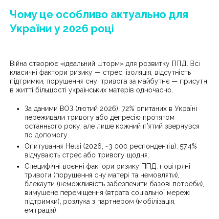
Чому це особливо актуально для
України у 2026 році
Війна створює «ідеальний шторм» для розвитку ППД. Всі
класичні фактори ризику — стрес, ізоляція, відсутність
підтримки, порушення сну, тривога за майбутнє — присутні
в житті більшості українських матерів одночасно.
За даними ВОЗ (лютий 2026): 72% опитаних в Україні
переживали тривогу або депресію протягом
останнього року, але лише кожний п’ятий звернувся
по допомогу.
Опитування Helsi (2026, ~3 000 респондентів): 57,4%
відчувають стрес або тривогу щодня.
Специфічні воєнні фактори ризику ППД: повітряні
тривоги (порушення сну матері та немовляти),
блекаути (неможливість забезпечити базові потреби),
вимушене переміщення (втрата соціальної мережі
підтримки), розлука з партнером (мобілізація,
еміграція).