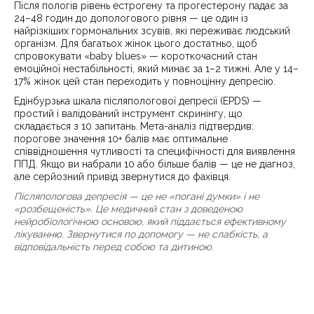
Після пологів рівень естрогену та прогестерону падає за
24–48 годин до допологового рівня — це один із
найрізкіших гормональних зсувів, які переживає людський
організм. Для багатьох жінок цього достатньо, щоб
спровокувати «baby blues» — короткочасний стан
емоційної нестабільності, який минає за 1–2 тижні. Але у 14–
17% жінок цей стан переходить у повноцінну депресію.
Едінбурзька шкала післяпологової депресії (EPDS) —
простий і валідований інструмент скринінгу, що
складається з 10 запитань. Мета-аналіз підтвердив:
порогове значення 10+ балів має оптимальне
співвідношення чутливості та специфічності для виявлення
ППД. Якщо ви набрали 10 або більше балів — це не діагноз,
але серйозний привід звернутися до фахівця.
Післяпологова депресія — це не «погані думки» і не
«розбещеність». Це медичний стан з доведеною
нейробіологічною основою, який піддається ефективному
лікуванню. Звернутися по допомогу — не слабкість, а
відповідальність перед собою та дитиною.