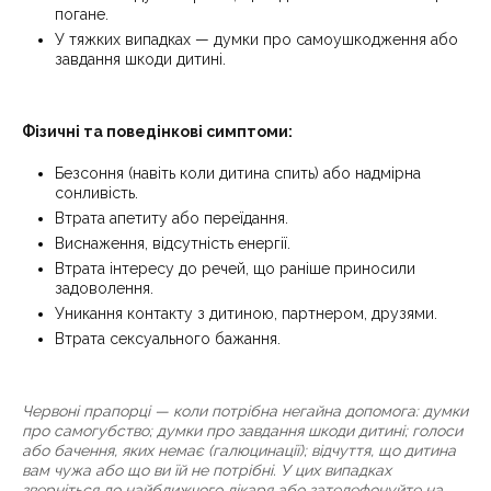
погане.
У тяжких випадках — думки про самоушкодження або
завдання шкоди дитині.
Фізичні та поведінкові симптоми:
Безсоння (навіть коли дитина спить) або надмірна
сонливість.
Втрата апетиту або переїдання.
Виснаження, відсутність енергії.
Втрата інтересу до речей, що раніше приносили
задоволення.
Уникання контакту з дитиною, партнером, друзями.
Втрата сексуального бажання.
Червоні прапорці — коли потрібна негайна допомога: думки
про самогубство; думки про завдання шкоди дитині; голоси
або бачення, яких немає (галюцинації); відчуття, що дитина
вам чужа або що ви їй не потрібні. У цих випадках
зверніться до найближчого лікаря або зателефонуйте на