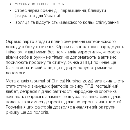
Незапланована вагітність.
Стрес через воєнні дії, переміщення, блекаути
(актуально для України).
Ізоляція та відсутність «мамського кола» спілкування.
Окремо варто згадати вплив знецінення материнського
досвіду з боку оточення. Фрази на кшталт «всі народжують
і нічого», «наші мами без помічників виростили», «просто
візьми себе в руки» не тільки не допомагають, а активно
посилюють провину та стигму. Жінка з ППД починає ще
більше ховати свій стан, що відтерміновує отримання
допомоги.
Мета-аналіз (Journal of Clinical Nursing, 2022) визначив шість
статистично значущих факторів ризику ППД: гестаційний
діабет, депресія під час вагітності, народження хлопчика,
наявність депресії в анамнезі, епідуральна анестезія під час
пологів та анамнез депресії під час попередніх вагітностей.
Розуміння цих факторів дозволяє виявляти жінок групи
ризику ще до пологів.