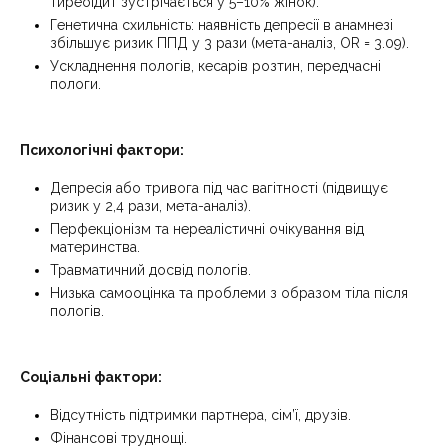
тиреоїдит зустрічається у 5–10% жінок).
Генетична схильність: наявність депресії в анамнезі
збільшує ризик ППД у 3 рази (мета-аналіз, OR = 3.09).
Ускладнення пологів, кесарів розтин, передчасні
пологи.
Психологічні фактори:
Депресія або тривога під час вагітності (підвищує
ризик у 2,4 рази, мета-аналіз).
Перфекціонізм та нереалістичні очікування від
материнства.
Травматичний досвід пологів.
Низька самооцінка та проблеми з образом тіла після
пологів.
Соціальні фактори:
Відсутність підтримки партнера, сім’ї, друзів.
Фінансові труднощі.