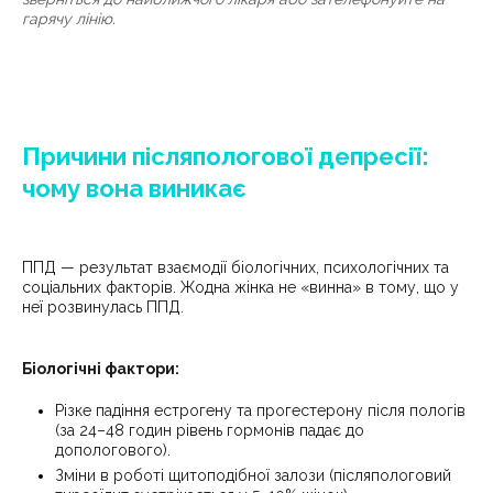
гарячу лінію.
Причини післяпологової депресії:
чому вона виникає
ППД — результат взаємодії біологічних, психологічних та
соціальних факторів. Жодна жінка не «винна» в тому, що у
неї розвинулась ППД.
Біологічні фактори:
Різке падіння естрогену та прогестерону після пологів
(за 24–48 годин рівень гормонів падає до
допологового).
Зміни в роботі щитоподібної залози (післяпологовий