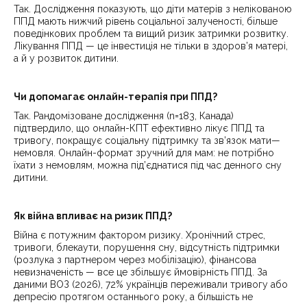
Так. Дослідження показують, що діти матерів з нелікованою
ППД мають нижчий рівень соціальної залученості, більше
поведінкових проблем та вищий ризик затримки розвитку.
Лікування ППД — це інвестиція не тільки в здоров’я матері,
а й у розвиток дитини.
Чи допомагає онлайн-терапія при ППД?
Так. Рандомізоване дослідження (n=183, Канада)
підтвердило, що онлайн-КПТ ефективно лікує ППД та
тривогу, покращує соціальну підтримку та зв’язок мати—
немовля. Онлайн-формат зручний для мам: не потрібно
їхати з немовлям, можна під’єднатися під час денного сну
дитини.
Як війна впливає на ризик ППД?
Війна є потужним фактором ризику. Хронічний стрес,
тривоги, блекаути, порушення сну, відсутність підтримки
(розлука з партнером через мобілізацію), фінансова
невизначеність — все це збільшує ймовірність ППД. За
даними ВОЗ (2026), 72% українців переживали тривогу або
депресію протягом останнього року, а більшість не