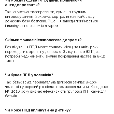
Чи можна годувати грудьми, приймаючи
антидепресанти?
Так, існують антидепресанти, сумісні з грудним
вигодовуванням (зокрема, сертралін має найбільшу
доказову базу безпеки). Рішення завжди приймається
індивідуально разом із лікарем.
Скільки триває післяпологова депресія?
Без лікування ППД може тривати місяці та навіть роки,
переходячи в хронічну депресію. З лікуванням (КПТ, за
потреби медикаменти) значне покращення настає за 8–12
тижнів.
Чи буває ППД у чоловіків?
Так, батьківська перинатальна депресія зачіпає 8–10%
чоловіків у перший рік після народження дитини. Канадське
РКІ 2026 року вивчає ефективність групової КПТ саме для
батьків.
Чи може ППД вплинути на дитину?