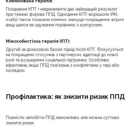
Комбінована терапія:
Поєднання КПТ + медикаменти дає найкращий результат
при тяжких формах ППД. Одноденні КПТ-воркшопи (РКІ,
n=461) також показали клінічно значуще покращення: втричі
вищі шанси на одужання порівняно з контролем.
Міжособистісна терапія (ІПТ):
Другий за доказовою базою підхід після КПТ. Фокусується
на покращенні стосунків з партнером, адаптації до нової
ролі та розширенні соціальної підтримки. Особливо
ефективна, якщо ППД пов’язана з конфліктами у парі або
ізоляцією.
Профілактика: як знизити ризик ППД
Повністю запобігти ППД неможливо, але можна суттєво
знизити ризик.