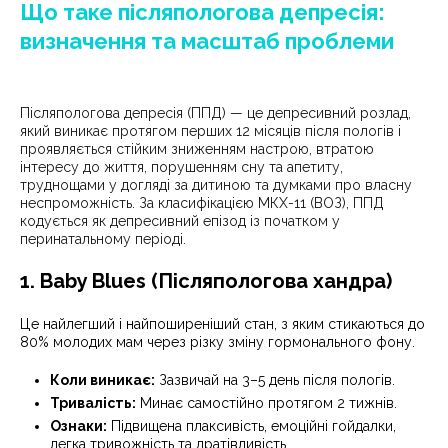
Що таке післяпологова депресія:
визначення та масштаб проблеми
Післяпологова депресія (ППД) — це депресивний розлад,
який виникає протягом перших 12 місяців після пологів і
проявляється стійким зниженням настрою, втратою
інтересу до життя, порушенням сну та апетиту,
труднощами у догляді за дитиною та думками про власну
неспроможність. За класифікацією МКХ-11 (ВОЗ), ППД
кодується як депресивний епізод із початком у
перинатальному періоді.
1. Baby Blues (Післяпологова хандра)
Це найлегший і найпоширеніший стан, з яким стикаються до
80% молодих мам через різку зміну гормонального фону.
Коли виникає:
Зазвичай на 3–5 день після пологів.
Тривалість:
Минає самостійно протягом 2 тижнів.
Ознаки:
Підвищена плаксивість, емоційні гойдалки,
легка тривожність та дратівливість.