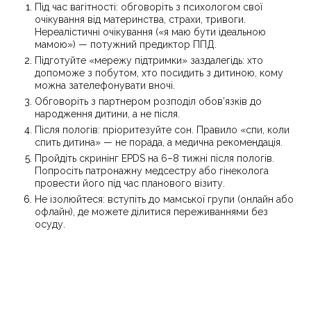
Під час вагітності: обговоріть з психологом свої
очікування від материнства, страхи, тривоги.
Нереалістичні очікування («я маю бути ідеальною
мамою») — потужний предиктор ППД.
Підготуйте «мережу підтримки» заздалегідь: хто
допоможе з побутом, хто посидить з дитиною, кому
можна зателефонувати вночі.
Обговоріть з партнером розподіл обов’язків до
народження дитини, а не після.
Після пологів: пріоритезуйте сон. Правило «спи, коли
спить дитина» — не порада, а медична рекомендація.
Пройдіть скринінг EPDS на 6–8 тижні після пологів.
Попросіть патронажну медсестру або гінеколога
провести його під час планового візиту.
Не ізолюйтеся: вступіть до мамської групи (онлайн або
офлайн), де можете ділитися переживаннями без
осуду.