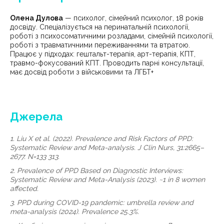
Олена Дулова
— психолог, сімейний психолог, 18 років
досвіду. Спеціалізується на перинатальній психології,
роботі з психосоматичними розладами, сімейній психології,
роботі з травматичними переживаннями та втратою.
Працює у підходах: гештальт-терапія, арт-терапія, КПТ,
травмо-фокусований КПТ. Проводить парні консультації,
має досвід роботи з військовими та ЛГБТ+
Джерела
1. Liu X et al. (2022). Prevalence and Risk Factors of PPD:
Systematic Review and Meta-analysis. J Clin Nurs, 31:2665–
2677. N=133 313.
2. Prevalence of PPD Based on Diagnostic Interviews:
Systematic Review and Meta-Analysis (2023). ~1 in 8 women
affected.
3. PPD during COVID-19 pandemic: umbrella review and
meta-analysis (2024). Prevalence 25.3%.