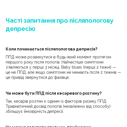
Часті запитання про післяпологову
депресію
Коли починається післяпологова депресія?
ППД може розвинутися в будь-який момент протягом
першого року після пологів. Найчастіше симптоми
з’являються у перші 3 місяці. Baby blues (перші 2 тижні) —
це не ППД, але якщо симптоми не минають після 2 тижнів —
це привід звернутися до фахівця.
Чи може бути ППД після кесаревого розтину?
Так, кесарів розтин є одним із факторів ризику ППД.
Травматичний досвід пологів (незалежно від способу)
збільшує ймовірність депресії.