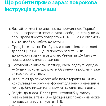
Що робити прямо зараз: покрокова
інструкція для мами
Визнайте: «мені погано, і це не нормально». Перший
крок — перестати переконувати себе, що «так у всіх»
або «треба просто потерпіти». ППД — це не слабкість,
а стан, який потребує допомоги.
Пройдіть скринінг. Едінбурзька шкала післяпологової
депресії (EPDS) — це 10 простих запитань, які
допоможуть оцінити ваш стан. Результат 10+ балів —
привід звернутися до фахівця.
Поговоріть з кимось. Партнер, мама, подруга, сусідка
— будь-хто, кому довіряєте. Озвучення проблеми вже
знімає частину тиску.
Зверніться до психолога або психотерапевта. Онлайн-
консультація — зручний формат для мами з немовлям:
не потрібно нікуди їхати, можна під’єднатися з дому.
Зайдіть до лікаря. Перевірте щитоподібну залозу,
рівень заліза, вітамін D — дефіцит цих показників може
погіршувати або імітувати ППД.