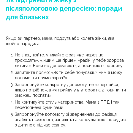
післяпологовою депресією: поради
для близьких
Якщо ви партнер, мама, подруга або колега жінки, яка
щойно народила:
Не знецінюйте: уникайте фраз «всі через це
проходять», «іншим ще гірше», «радій, у тебе здорова
дитина». Вони не допомагають, а посилюють провину.
Запитайте прямо: «Як ти себе почуваєш? Чим я можу
допомогти прямо зараз?»
Запропонуйте конкретну допомогу: не «звертайся,
якщо потрібно», а «я прийду у вівторок на 2 години, ти
зможеш поспати».
Не критикуйте стиль материнства. Мама з ППД і так
переповнена сумнівами.
Запропонуйте допомогу зі зверненням до фахівця:
знайдіть психолога, запишіть на консультацію, посидьте
з дитиною під час сеансу.