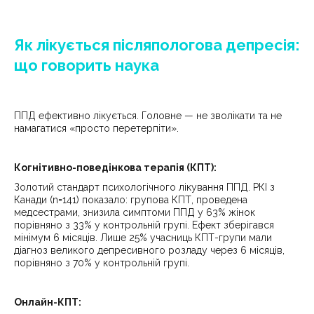
Як лікується післяпологова депресія:
що говорить наука
ППД ефективно лікується. Головне — не зволікати та не
намагатися «просто перетерпіти».
Когнітивно-поведінкова терапія (КПТ):
Золотий стандарт психологічного лікування ППД. РКІ з
Канади (n=141) показало: групова КПТ, проведена
медсестрами, знизила симптоми ППД у 63% жінок
порівняно з 33% у контрольній групі. Ефект зберігався
мінімум 6 місяців. Лише 25% учасниць КПТ-групи мали
діагноз великого депресивного розладу через 6 місяців,
порівняно з 70% у контрольній групі.
Онлайн-КПТ: