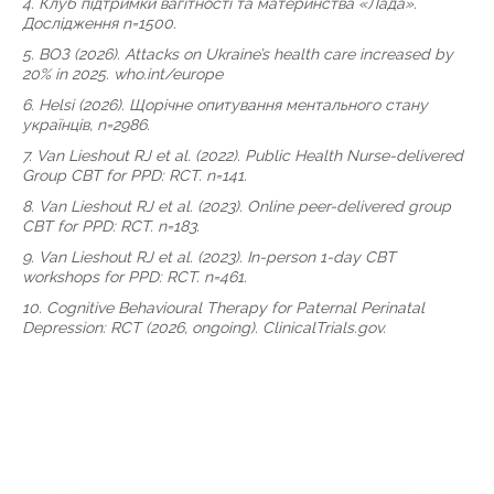
4. Клуб підтримки вагітності та материнства «Лада».
Дослідження n=1500.
5. ВОЗ (2026). Attacks on Ukraine’s health care increased by
20% in 2025. who.int/europe
6. Helsi (2026). Щорічне опитування ментального стану
українців, n=2986.
7. Van Lieshout RJ et al. (2022). Public Health Nurse-delivered
Group CBT for PPD: RCT. n=141.
8. Van Lieshout RJ et al. (2023). Online peer-delivered group
CBT for PPD: RCT. n=183.
9. Van Lieshout RJ et al. (2023). In-person 1-day CBT
workshops for PPD: RCT. n=461.
10. Cognitive Behavioural Therapy for Paternal Perinatal
Depression: RCT (2026, ongoing). ClinicalTrials.gov.